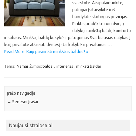
svarstote. Atsipalaiduokite,
patogiai įsitaisykite ir iš
bandykite skirtingas pozicijas.
Rinktis pradėkite nuo dviejų
dalykų: minkštų baldų komforto
ir stiliaus. Minkštų baldų kokybė ir patogumas Svarbiausias dalykas į
kurį privalote atkreipti dėmesį- tai kokybė ir privalumas.…
Read More: Kaip pasirinkti minkštus baldus? »
Tema:
Namai
Žymos:
baldai
,
interjeras
,
minkšti baldai
Įrašo navigacija
←
Senesni įrašai
Naujausi straipsniai