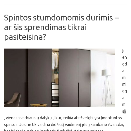
Spintos stumdomomis durimis –
ar šis sprendimas tikrai
pasiteisina?
Įr
en
gd
a
mi
mi
eg
a
m
ąjį
, vienas svarbiausių dalykų, į kurį reikia atsižvelgti, yra įmontuotos
spintos. Jos ne tik vaidina didžiulį vaidmenį jūsų kambario išvaizdai,