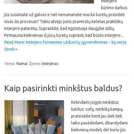
interjero
kūrimo darbus
jūs susiimate už galvos ir net nenumanote nuo ko turėtų prasidėti
visas šis procesas? Tokiu atveju jums praverstų keletas praktiškų
interjero patarimų. Supraskite, kad egzistuoja daugybė stilių
Pirmiausia kiekvienas iš jūsų turėtų suprasti, kad būsto interjero…
Read More: Interjero formavimo užduočių įgyvendinimas – ką verta
žinoti »
Tema:
Namai
Žymos:
interjeras
Kaip pasirinkti minkštus baldus?
Ketindami įsigyti minkštus
baldus: sofą, minkštą kampą,
praleiskite bent jau šiek tiek
laiko pasėdėdami, išbandydami
kiekvieną modelį dėl kurio jūs