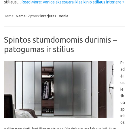
stiliaus…
Read More: Vonios aksesuarai klasikinio stiliaus interjere »
Tema:
Namai
Žymos:
interjeras
,
vonia
Spintos stumdomomis durimis –
patogumas ir stilius
Pr
ad
ėj
us
ie
šk
oti
sp
int
os