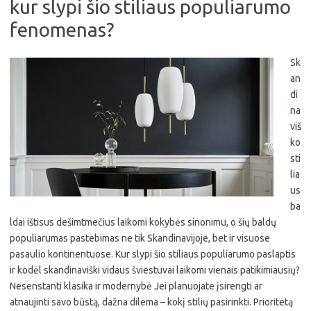
kur slypi šio stiliaus populiarumo
fenomenas?
Sk
an
di
na
viš
ko
sti
lia
us
ba
ldai ištisus dešimtmečius laikomi kokybės sinonimu, o šių baldų
populiarumas pastebimas ne tik Skandinavijoje, bet ir visuose
pasaulio kontinentuose. Kur slypi šio stiliaus populiarumo paslaptis
ir kodėl skandinaviški vidaus šviestuvai laikomi vienais patikimiausių?
Nesenstanti klasika ir modernybė Jei planuojate įsirengti ar
atnaujinti savo būstą, dažna dilema – kokį stilių pasirinkti. Prioritetą