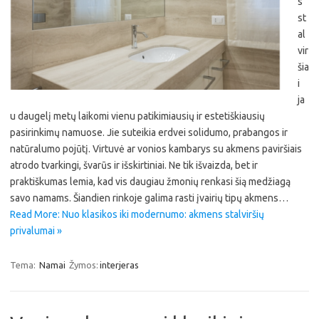
s
st
al
vir
šia
i
ja
u daugelį metų laikomi vienu patikimiausių ir estetiškiausių
pasirinkimų namuose. Jie suteikia erdvei solidumo, prabangos ir
natūralumo pojūtį. Virtuvė ar vonios kambarys su akmens paviršiais
atrodo tvarkingi, švarūs ir išskirtiniai. Ne tik išvaizda, bet ir
praktiškumas lemia, kad vis daugiau žmonių renkasi šią medžiagą
savo namams. Šiandien rinkoje galima rasti įvairių tipų akmens…
Read More: Nuo klasikos iki modernumo: akmens stalviršių
privalumai »
Tema:
Namai
Žymos:
interjeras