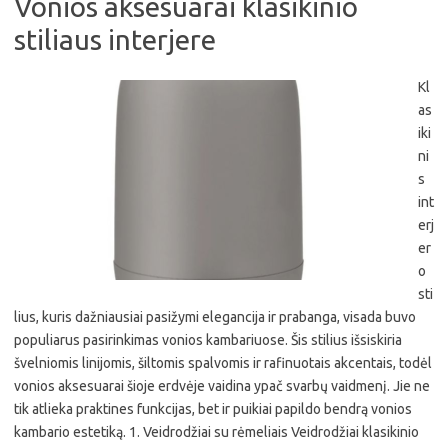
Vonios aksesuarai klasikinio
stiliaus interjere
Kl
as
iki
ni
s
int
erj
er
o
sti
lius, kuris dažniausiai pasižymi elegancija ir prabanga, visada buvo
populiarus pasirinkimas vonios kambariuose. Šis stilius išsiskiria
švelniomis linijomis, šiltomis spalvomis ir rafinuotais akcentais, todėl
vonios aksesuarai šioje erdvėje vaidina ypač svarbų vaidmenį. Jie ne
tik atlieka praktines funkcijas, bet ir puikiai papildo bendrą vonios
kambario estetiką. 1. Veidrodžiai su rėmeliais Veidrodžiai klasikinio