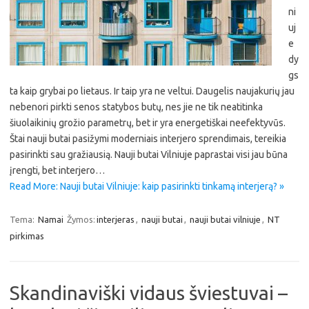
ni
uj
e
dy
gs
ta kaip grybai po lietaus. Ir taip yra ne veltui. Daugelis naujakurių jau
nebenori pirkti senos statybos butų, nes jie ne tik neatitinka
šiuolaikinių grožio parametrų, bet ir yra energetiškai neefektyvūs.
Štai nauji butai pasižymi moderniais interjero sprendimais, tereikia
pasirinkti sau gražiausią. Nauji butai Vilniuje paprastai visi jau būna
įrengti, bet interjero…
Read More: Nauji butai Vilniuje: kaip pasirinkti tinkamą interjerą? »
Tema:
Namai
Žymos:
interjeras
,
nauji butai
,
nauji butai vilniuje
,
NT
pirkimas
Skandinaviški vidaus šviestuvai –