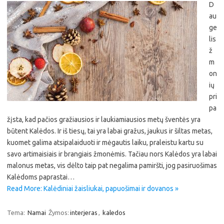
D
au
ge
lis
ž
m
on
ių
pri
pa
žįsta, kad pačios gražiausios ir laukiamiausios metų šventės yra
būtent Kalėdos. Ir iš tiesų, tai yra labai gražus, jaukus ir šiltas metas,
kuomet galima atsipalaiduoti ir mėgautis laiku, praleistu kartu su
savo artimaisiais ir brangiais žmonėmis. Tačiau nors Kalėdos yra labai
malonus metas, vis dėlto taip pat negalima pamiršti, jog pasiruošimas
Kalėdoms paprastai…
Read More: Kalėdiniai žaisliukai, papuošimai ir dovanos »
Tema:
Namai
Žymos:
interjeras
,
kaledos