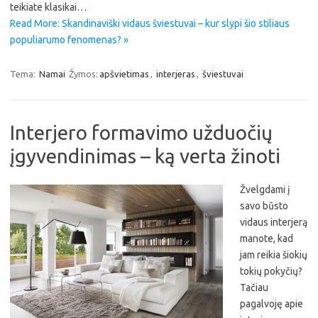
teikiate klasikai…
Read More: Skandinaviški vidaus šviestuvai – kur slypi šio stiliaus
populiarumo fenomenas? »
Tema:
Namai
Žymos:
apšvietimas
,
interjeras
,
šviestuvai
Interjero formavimo užduočių
įgyvendinimas – ką verta žinoti
Žvelgdami į
savo būsto
vidaus interjerą
manote, kad
jam reikia šiokių
tokių pokyčių?
Tačiau
pagalvoję apie