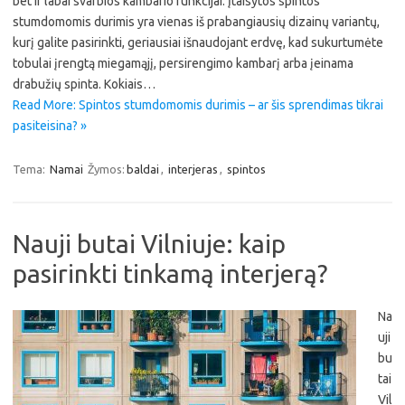
bet ir labai svarbios kambario funkcijai. Įtaisytos spintos
stumdomomis durimis yra vienas iš prabangiausių dizainų variantų,
kurį galite pasirinkti, geriausiai išnaudojant erdvę, kad sukurtumėte
tobulai įrengtą miegamąjį, persirengimo kambarį arba įeinama
drabužių spinta. Kokiais…
Read More: Spintos stumdomomis durimis – ar šis sprendimas tikrai
pasiteisina? »
Tema:
Namai
Žymos:
baldai
,
interjeras
,
spintos
Nauji butai Vilniuje: kaip
pasirinkti tinkamą interjerą?
Na
uji
bu
tai
Vil