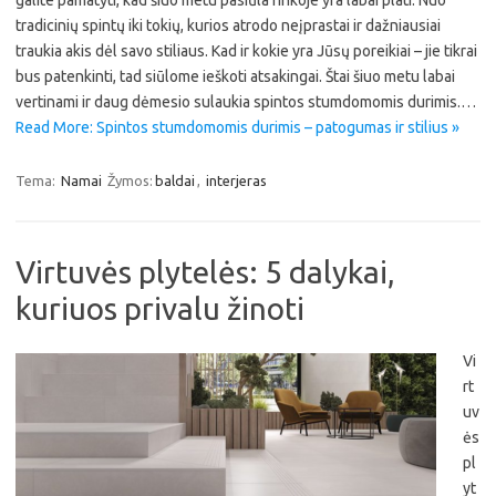
galite pamatyti, kad šiuo metu pasiūla rinkoje yra labai plati. Nuo
tradicinių spintų iki tokių, kurios atrodo neįprastai ir dažniausiai
traukia akis dėl savo stiliaus. Kad ir kokie yra Jūsų poreikiai – jie tikrai
bus patenkinti, tad siūlome ieškoti atsakingai. Štai šiuo metu labai
vertinami ir daug dėmesio sulaukia spintos stumdomomis durimis.…
Read More: Spintos stumdomomis durimis – patogumas ir stilius »
Tema:
Namai
Žymos:
baldai
,
interjeras
Virtuvės plytelės: 5 dalykai,
kuriuos privalu žinoti
Vi
rt
uv
ės
pl
yt