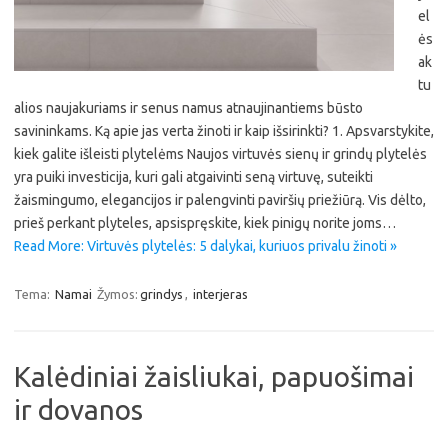
el
ės
ak
tu
alios naujakuriams ir senus namus atnaujinantiems būsto
savininkams. Ką apie jas verta žinoti ir kaip išsirinkti? 1. Apsvarstykite,
kiek galite išleisti plytelėms Naujos virtuvės sienų ir grindų plytelės
yra puiki investicija, kuri gali atgaivinti seną virtuvę, suteikti
žaismingumo, elegancijos ir palengvinti paviršių priežiūrą. Vis dėlto,
prieš perkant plyteles, apsispręskite, kiek pinigų norite joms…
Read More: Virtuvės plytelės: 5 dalykai, kuriuos privalu žinoti »
Tema:
Namai
Žymos:
grindys
,
interjeras
Kalėdiniai žaisliukai, papuošimai
ir dovanos