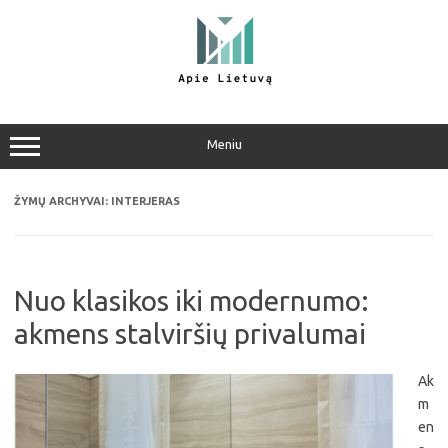
Pereiti
prie
turinio
Meniu
ŽYMŲ ARCHYVAI:
INTERJERAS
Nuo klasikos iki modernumo:
akmens stalviršių privalumai
Ak
m
en