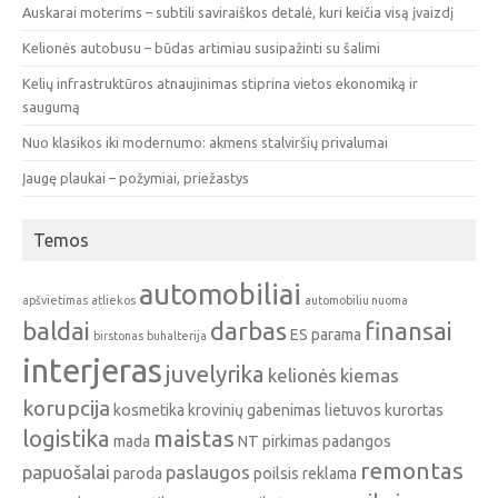
Auskarai moterims – subtili saviraiškos detalė, kuri keičia visą įvaizdį
Kelionės autobusu – būdas artimiau susipažinti su šalimi
Kelių infrastruktūros atnaujinimas stiprina vietos ekonomiką ir
saugumą
Nuo klasikos iki modernumo: akmens stalviršių privalumai
Įaugę plaukai – požymiai, priežastys
Temos
automobiliai
apšvietimas
atliekos
automobiliu nuoma
baldai
darbas
finansai
ES parama
birstonas
buhalterija
interjeras
juvelyrika
kelionės
kiemas
korupcija
kosmetika
krovinių gabenimas
lietuvos kurortas
logistika
maistas
mada
NT pirkimas
padangos
remontas
papuošalai
paslaugos
paroda
poilsis
reklama