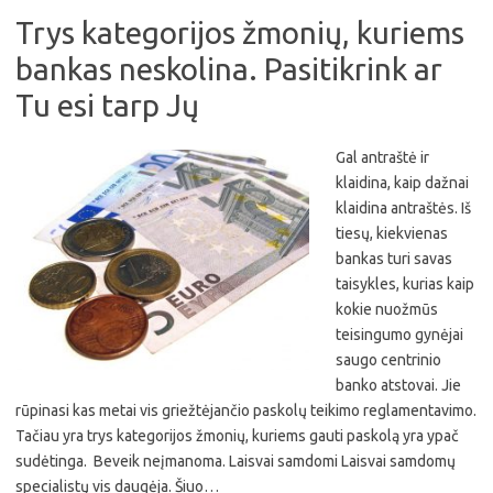
Trys kategorijos žmonių, kuriems
bankas neskolina. Pasitikrink ar
Tu esi tarp Jų
Gal antraštė ir
klaidina, kaip dažnai
klaidina antraštės. Iš
tiesų, kiekvienas
bankas turi savas
taisykles, kurias kaip
kokie nuožmūs
teisingumo gynėjai
saugo centrinio
banko atstovai. Jie
rūpinasi kas metai vis griežtėjančio paskolų teikimo reglamentavimo.
Tačiau yra trys kategorijos žmonių, kuriems gauti paskolą yra ypač
sudėtinga. Beveik neįmanoma. Laisvai samdomi Laisvai samdomų
specialistų vis daugėja. Šiuo…