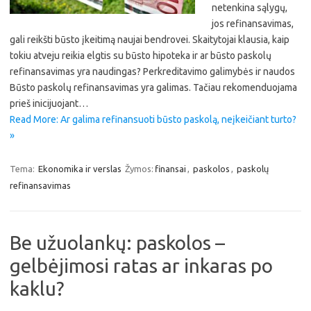
netenkina sąlygų,
jos refinansavimas,
gali reikšti būsto įkeitimą naujai bendrovei. Skaitytojai klausia, kaip
tokiu atveju reikia elgtis su būsto hipoteka ir ar būsto paskolų
refinansavimas yra naudingas? Perkreditavimo galimybės ir naudos
Būsto paskolų refinansavimas yra galimas. Tačiau rekomenduojama
prieš inicijuojant…
Read More: Ar galima refinansuoti būsto paskolą, neįkeičiant turto?
»
Tema:
Ekonomika ir verslas
Žymos:
finansai
,
paskolos
,
paskolų
refinansavimas
Be užuolankų: paskolos –
gelbėjimosi ratas ar inkaras po
kaklu?