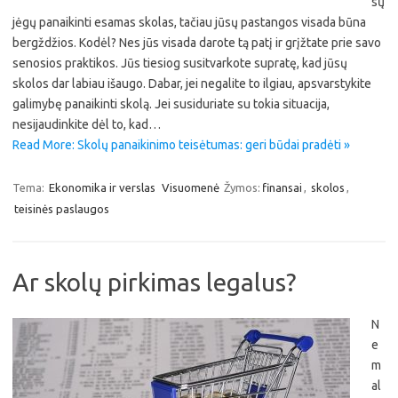
sų
jėgų panaikinti esamas skolas, tačiau jūsų pastangos visada būna
bergždžios. Kodėl? Nes jūs visada darote tą patį ir grįžtate prie savo
senosios praktikos. Jūs tiesiog susitvarkote supratę, kad jūsų
skolos dar labiau išaugo. Dabar, jei negalite to ilgiau, apsvarstykite
galimybę panaikinti skolą. Jei susiduriate su tokia situacija,
nesijaudinkite dėl to, kad…
Read More: Skolų panaikinimo teisėtumas: geri būdai pradėti »
Tema:
Ekonomika ir verslas
Visuomenė
Žymos:
finansai
,
skolos
,
teisinės paslaugos
Ar skolų pirkimas legalus?
N
e
m
al