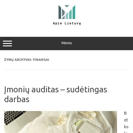
Pereiti
prie
turinio
Meniu
ŽYMŲ ARCHYVAI:
FINANSAI
Įmonių auditas – sudėtingas
darbas
B
et
ko