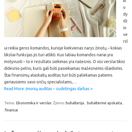
ki
o
dy
dž
io
ve
rsl
ui reikia geros komandos, kurioje kiekvienas narys žinotų – kokias
tiksliai funkcijas jis turi atlikti. Kuo labiau komandos nariai yra
motyvuoti – to ir rezultato siekimas yra našesnis. O visi verslai tikisi
didesnio pelno, kuris gali būti pasiekiamas mažesnėmis išlaidomis.
Štai finansinių ataskaitų auditas turi būti paliekamas patiems
geriausiems savo sričių specialistams,…
Read More: Įmonių auditas – sudėtingas darbas »
Tema:
Ekonomika ir verslas
Žymos:
buhalterija
,
buhalterinė apskaita
,
finansai