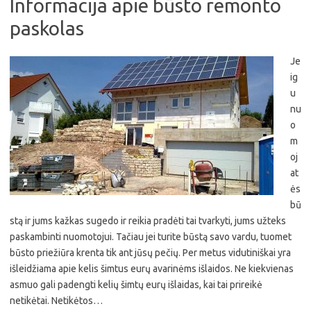
Informacija apie būsto remonto
paskolas
Je
ig
u
nu
o
m
oj
at
ės
bū
stą ir jums kažkas sugedo ir reikia pradėti tai tvarkyti, jums užteks
paskambinti nuomotojui. Tačiau jei turite būstą savo vardu, tuomet
būsto priežiūra krenta tik ant jūsų pečių. Per metus vidutiniškai yra
išleidžiama apie kelis šimtus eurų avarinėms išlaidos. Ne kiekvienas
asmuo gali padengti kelių šimtų eurų išlaidas, kai tai prireikė
netikėtai. Netikėtos…