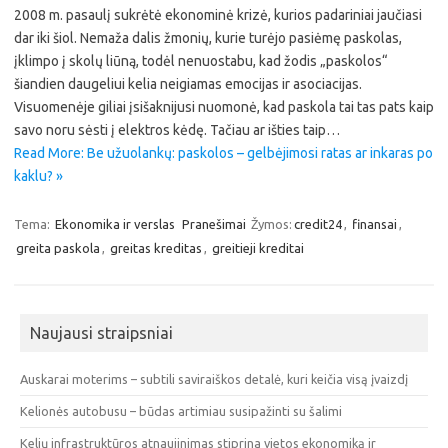
2008 m. pasaulį sukrėtė ekonominė krizė, kurios padariniai jaučiasi
dar iki šiol. Nemaža dalis žmonių, kurie turėjo pasiėmę paskolas,
įklimpo į skolų liūną, todėl nenuostabu, kad žodis „paskolos“
šiandien daugeliui kelia neigiamas emocijas ir asociacijas.
Visuomenėje giliai įsišaknijusi nuomonė, kad paskola tai tas pats kaip
savo noru sėsti į elektros kėdę. Tačiau ar išties taip…
Read More: Be užuolankų: paskolos – gelbėjimosi ratas ar inkaras po
kaklu? »
Tema:
Ekonomika ir verslas
Pranešimai
Žymos:
credit24
,
finansai
,
greita paskola
,
greitas kreditas
,
greitieji kreditai
Naujausi straipsniai
Auskarai moterims – subtili saviraiškos detalė, kuri keičia visą įvaizdį
Kelionės autobusu – būdas artimiau susipažinti su šalimi
Kelių infrastruktūros atnaujinimas stiprina vietos ekonomiką ir