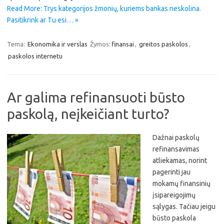
Read More: Trys kategorijos žmonių, kuriems bankas neskolina.
Pasitikrink ar Tu esi… »
Tema:
Ekonomika ir verslas
Žymos:
finansai
,
greitos paskolos
,
paskolos internetu
Ar galima refinansuoti būsto
paskolą, neįkeičiant turto?
Dažnai paskolų
refinansavimas
atliekamas, norint
pagerinti jau
mokamų finansinių
įsipareigojimų
sąlygas. Tačiau jeigu
būsto paskola