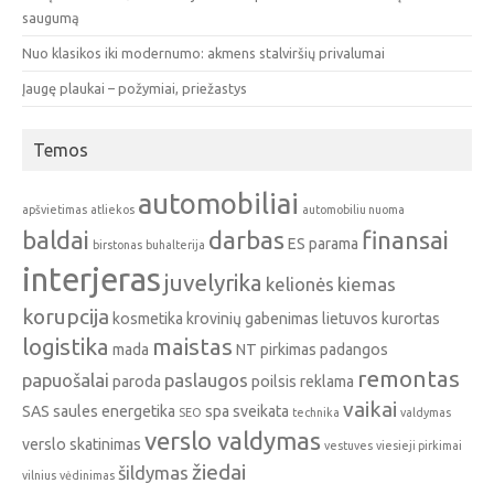
saugumą
Nuo klasikos iki modernumo: akmens stalviršių privalumai
Įaugę plaukai – požymiai, priežastys
Temos
automobiliai
apšvietimas
atliekos
automobiliu nuoma
baldai
darbas
finansai
ES parama
birstonas
buhalterija
interjeras
juvelyrika
kelionės
kiemas
korupcija
kosmetika
krovinių gabenimas
lietuvos kurortas
logistika
maistas
mada
NT pirkimas
padangos
remontas
papuošalai
paslaugos
paroda
poilsis
reklama
vaikai
SAS
saules energetika
spa
sveikata
SEO
technika
valdymas
verslo valdymas
verslo skatinimas
vestuves
viesieji pirkimai
žiedai
šildymas
vilnius
vėdinimas