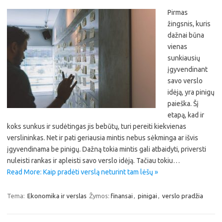
Pirmas
žingsnis, kuris
dažnai būna
vienas
sunkiausių
įgyvendinant
savo verslo
idėją, yra pinigų
paieška. Šį
etapą, kad ir
koks sunkus ir sudėtingas jis bebūtų, turi pereiti kiekvienas
verslininkas. Net ir pati geriausia mintis nebus sėkminga ar išvis
įgyvendinama be pinigų. Dažną tokia mintis gali atbaidyti, priversti
nuleisti rankas ir apleisti savo verslo idėją. Tačiau tokiu…
Read More: Kaip pradėti verslą neturint tam lėšų »
Tema:
Ekonomika ir verslas
Žymos:
finansai
,
pinigai
,
verslo pradžia