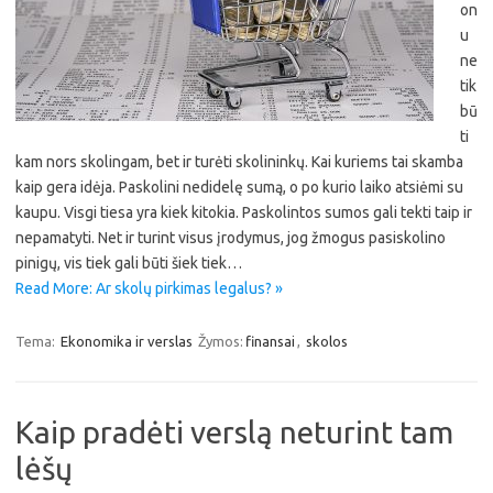
on
u
ne
tik
bū
ti
kam nors skolingam, bet ir turėti skolininkų. Kai kuriems tai skamba
kaip gera idėja. Paskolini nedidelę sumą, o po kurio laiko atsiėmi su
kaupu. Visgi tiesa yra kiek kitokia. Paskolintos sumos gali tekti taip ir
nepamatyti. Net ir turint visus įrodymus, jog žmogus pasiskolino
pinigų, vis tiek gali būti šiek tiek…
Read More: Ar skolų pirkimas legalus? »
Tema:
Ekonomika ir verslas
Žymos:
finansai
,
skolos
Kaip pradėti verslą neturint tam
lėšų