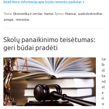
Read More: Informacija apie būsto remonto paskolas »
Tema:
Ekonomika ir verslas
Namai
Žymos:
finansai
,
paskoloskreditai
,
pinigai
,
remontas
Skolų panaikinimo teisėtumas:
geri būdai pradėti
Ga
lb
ūt
ba
nd
ėt
e
iš
vi