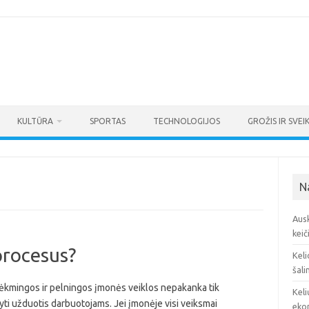
KULTŪRA
SPORTAS
TECHNOLOGIJOS
GROŽIS IR SVEI
N
Ausk
keič
procesus?
Keli
šali
sėkmingos ir pelningos įmonės veiklos nepakanka tik
Keli
yti užduotis darbuotojams. Jei įmonėje visi veiksmai
eko