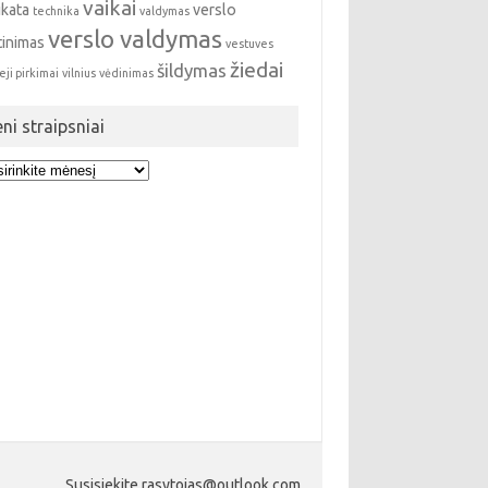
vaikai
ikata
verslo
technika
valdymas
verslo valdymas
tinimas
vestuves
žiedai
šildymas
eji pirkimai
vilnius
vėdinimas
eni straipsniai
i
ipsniai
Susisiekite rasytojas@outlook.com