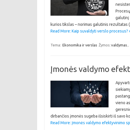
nesistem
Procesų 
galutinį
kurios tikslas – norimas galutinis rezultatas (
Read More: Kaip suvaldyti verslo procesus? 
Tema:
Ekonomika ir verslas
Žymos:
valdymas
,
Įmonės valdymo efekt
Apyvartų
siekiamy
pastangų
vieno as
geresnių
dirbančios įmonės sugeba išsiskirti iš savo 
Read More: Įmonės valdymo efektyvinimo sp