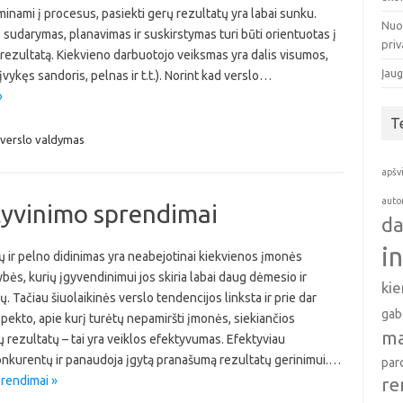
inami į procesus, pasiekti gerų rezultatų yra labai sunku.
Nuo
sudarymas, planavimas ir suskirstymas turi būti orientuotas į
pri
 rezultatą. Kiekvieno darbuotojo veiksmas yra dalis visumos,
Įaug
įvykęs sandoris, pelnas ir t.t.). Norint kad verslo…
»
T
verslo valdymas
apšv
auto
yvinimo sprendimai
da
i
 ir pelno didinimas yra neabejotinai kiekvienos įmonės
bės, kurių įgyvendinimui jos skiria labai daug dėmesio ir
ki
. Tačiau šiuolaikinės verslo tendencijos linksta ir prie dar
gab
pekto, apie kurį turėtų nepamiršti įmonės, siekiančios
ma
 rezultatų – tai yra veiklos efektyvumas. Efektyviau
konkurentų ir panaudoja įgytą pranašumą rezultatų gerinimui.…
par
rendimai »
re