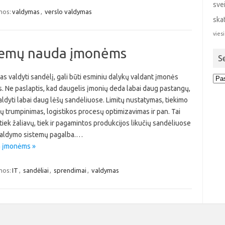
sve
mos:
valdymas
,
verslo valdymas
ska
viesi
stemų nauda įmonėms
S
s valdyti sandėlį, gali būti esminiu dalykų valdant įmonės
Sen
stra
. Ne paslaptis, kad daugelis įmonių deda labai daug pastangų,
ldyti labai daug lėšų sandėliuose. Limitų nustatymas, tiekimo
ų trumpinimas, logistikos procesų optimizavimas ir pan. Tai
tiek žaliavų, tiek ir pagamintos produkcijos likučių sandėliuose
lo valdymo sistemų pagalba.…
a įmonėms »
mos:
IT
,
sandėliai
,
sprendimai
,
valdymas