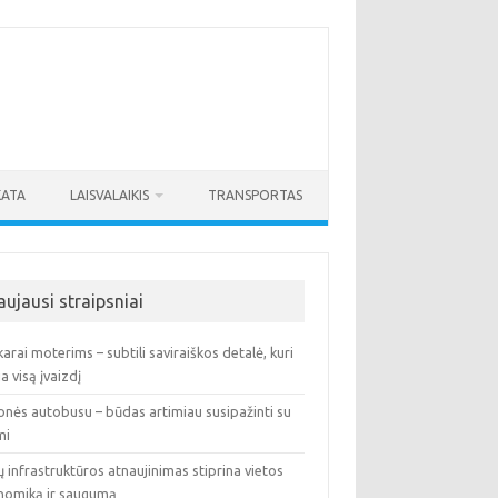
KATA
LAISVALAIKIS
TRANSPORTAS
aujausi straipsniai
arai moterims – subtili saviraiškos detalė, kuri
ia visą įvaizdį
onės autobusu – būdas artimiau susipažinti su
mi
ų infrastruktūros atnaujinimas stiprina vietos
nomiką ir saugumą