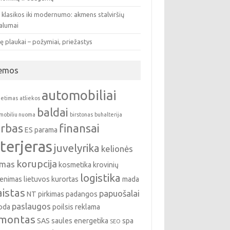
 klasikos iki modernumo: akmens stalviršių
valumai
ę plaukai – požymiai, priežastys
emos
automobiliai
ietimas
atliekos
baldai
mobiliu nuoma
birstonas
buhalterija
rbas
finansai
ES parama
nterjeras
juvelyrika
kelionės
korupcija
emas
kosmetika
krovinių
logistika
enimas
lietuvos kurortas
mada
istas
papuošalai
NT pirkimas
padangos
paslaugos
oda
poilsis
reklama
montas
SAS
saules energetika
spa
SEO