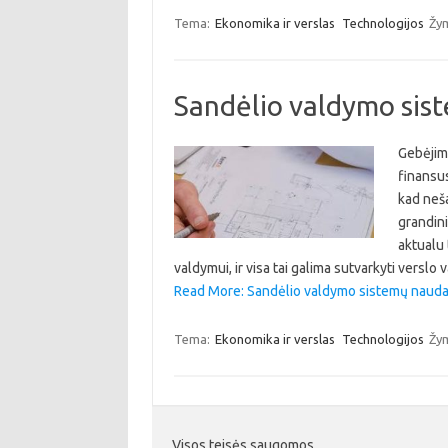
Tema:
Ekonomika ir verslas
Technologijos
Žy
Sandėlio valdymo si
Gebėjima
finansus
kad neša
grandini
aktualu 
valdymui, ir visa tai galima sutvarkyti vers
Read More: Sandėlio valdymo sistemų naud
Tema:
Ekonomika ir verslas
Technologijos
Žy
Visos teisės saugomos.