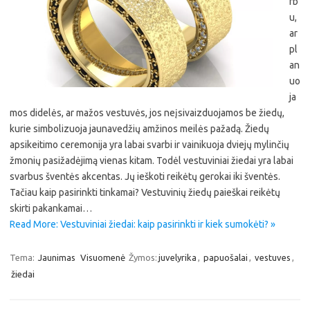
rb
u,
ar
pl
an
uo
ja
mos didelės, ar mažos vestuvės, jos neįsivaizduojamos be žiedų,
kurie simbolizuoja jaunavedžių amžinos meilės pažadą. Žiedų
apsikeitimo ceremonija yra labai svarbi ir vainikuoja dviejų mylinčių
žmonių pasižadėjimą vienas kitam. Todėl vestuviniai žiedai yra labai
svarbus šventės akcentas. Jų ieškoti reikėtų gerokai iki šventės.
Tačiau kaip pasirinkti tinkamai? Vestuvinių žiedų paieškai reikėtų
skirti pakankamai…
Read More: Vestuviniai žiedai: kaip pasirinkti ir kiek sumokėti? »
Tema:
Jaunimas
Visuomenė
Žymos:
juvelyrika
,
papuošalai
,
vestuves
,
žiedai