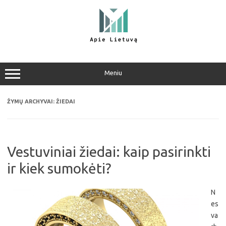
Pereiti
prie
turinio
Meniu
ŽYMŲ ARCHYVAI:
ŽIEDAI
Vestuviniai žiedai: kaip pasirinkti
ir kiek sumokėti?
N
es
va