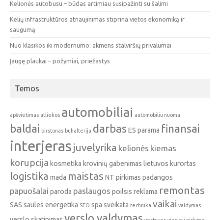
Kelionės autobusu – būdas artimiau susipažinti su šalimi
Kelių infrastruktūros atnaujinimas stiprina vietos ekonomiką ir
saugumą
Nuo klasikos iki modernumo: akmens stalviršių privalumai
Įaugę plaukai – požymiai, priežastys
Temos
automobiliai
apšvietimas
atliekos
automobiliu nuoma
baldai
darbas
finansai
ES parama
birstonas
buhalterija
interjeras
juvelyrika
kelionės
kiemas
korupcija
kosmetika
krovinių gabenimas
lietuvos kurortas
logistika
maistas
mada
NT pirkimas
padangos
remontas
papuošalai
paslaugos
paroda
poilsis
reklama
vaikai
SAS
saules energetika
spa
sveikata
SEO
technika
valdymas
verslo valdymas
verslo skatinimas