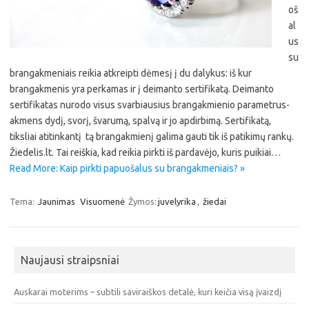
oš
al
us
su
brangakmeniais reikia atkreipti dėmesį į du dalykus: iš kur
brangakmenis yra perkamas ir į deimanto sertifikatą. Deimanto
sertifikatas nurodo visus svarbiausius brangakmienio parametrus-
akmens dydį, svorį, švarumą, spalvą ir jo apdirbimą. Sertifikatą,
tiksliai atitinkantį tą brangakmienį galima gauti tik iš patikimų rankų.
Žiedelis.lt. Tai reiškia, kad reikia pirkti iš pardavėjo, kuris puikiai…
Read More: Kaip pirkti papuošalus su brangakmeniais? »
Tema:
Jaunimas
Visuomenė
Žymos:
juvelyrika
,
žiedai
Naujausi straipsniai
Auskarai moterims – subtili saviraiškos detalė, kuri keičia visą įvaizdį