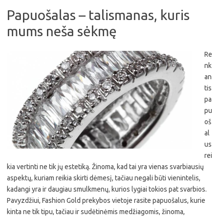
Papuošalas – talismanas, kuris
mums neša sėkmę
Re
nk
an
tis
pa
pu
oš
al
us
rei
kia vertinti ne tik jų estetiką. Žinoma, kad tai yra vienas svarbiausių
aspektų, kuriam reikia skirti dėmesį, tačiau negali būti vienintelis,
kadangi yra ir daugiau smulkmenų, kurios lygiai tokios pat svarbios.
Pavyzdžiui, Fashion Gold prekybos vietoje rasite papuošalus, kurie
kinta ne tik tipu, tačiau ir sudėtinėmis medžiagomis, žinoma,