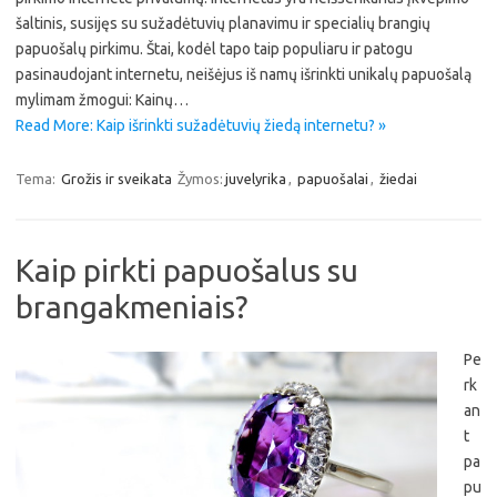
šaltinis, susijęs su sužadėtuvių planavimu ir specialių brangių
papuošalų pirkimu. Štai, kodėl tapo taip populiaru ir patogu
pasinaudojant internetu, neišėjus iš namų išrinkti unikalų papuošalą
mylimam žmogui: Kainų…
Read More: Kaip išrinkti sužadėtuvių žiedą internetu? »
Tema:
Grožis ir sveikata
Žymos:
juvelyrika
,
papuošalai
,
žiedai
Kaip pirkti papuošalus su
brangakmeniais?
Pe
rk
an
t
pa
pu