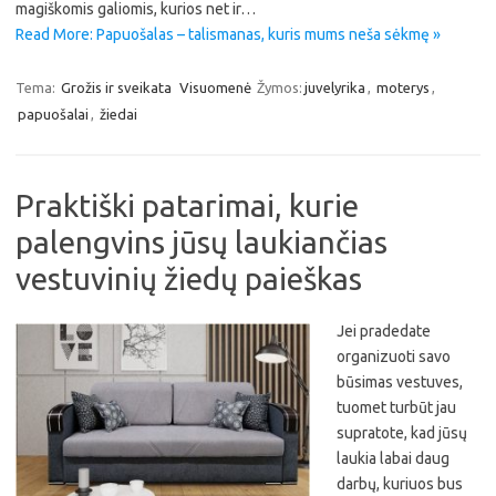
magiškomis galiomis, kurios net ir…
Read More: Papuošalas – talismanas, kuris mums neša sėkmę »
Tema:
Grožis ir sveikata
Visuomenė
Žymos:
juvelyrika
,
moterys
,
papuošalai
,
žiedai
Praktiški patarimai, kurie
palengvins jūsų laukiančias
vestuvinių žiedų paieškas
Jei pradedate
organizuoti savo
būsimas vestuves,
tuomet turbūt jau
supratote, kad jūsų
laukia labai daug
darbų, kuriuos bus