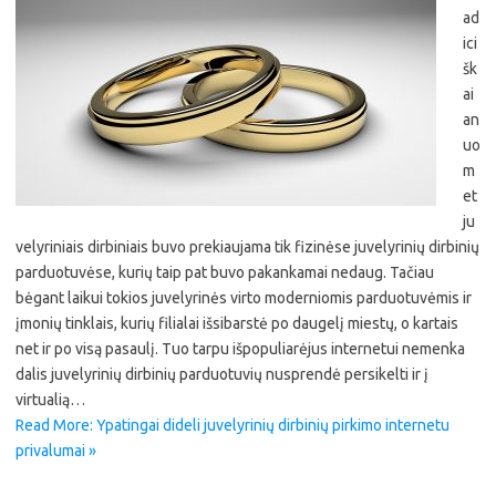
ad
ici
šk
ai
an
uo
m
et
ju
velyriniais dirbiniais buvo prekiaujama tik fizinėse juvelyrinių dirbinių
parduotuvėse, kurių taip pat buvo pakankamai nedaug. Tačiau
bėgant laikui tokios juvelyrinės virto moderniomis parduotuvėmis ir
įmonių tinklais, kurių filialai išsibarstė po daugelį miestų, o kartais
net ir po visą pasaulį. Tuo tarpu išpopuliarėjus internetui nemenka
dalis juvelyrinių dirbinių parduotuvių nusprendė persikelti ir į
virtualią…
Read More: Ypatingai dideli juvelyrinių dirbinių pirkimo internetu
privalumai »