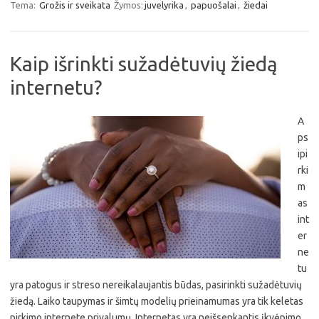
Tema:
Grožis ir sveikata
Žymos:
juvelyrika
,
papuošalai
,
žiedai
Kaip išrinkti sužadėtuvių žiedą
internetu?
A
ps
ipi
rki
m
as
int
er
ne
tu
yra patogus ir streso nereikalaujantis būdas, pasirinkti sužadėtuvių
žiedą. Laiko taupymas ir šimtų modelių prieinamumas yra tik keletas
pirkimo internete privalumų. Internetas yra neišsenkantis įkvėpimo