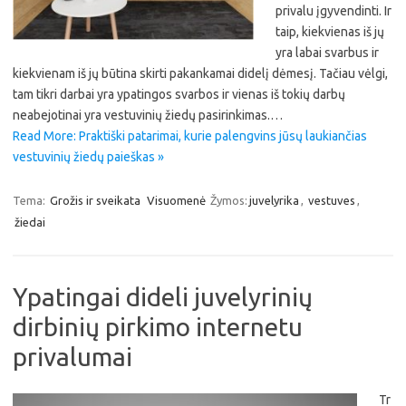
privalu įgyvendinti. Ir
taip, kiekvienas iš jų
yra labai svarbus ir
kiekvienam iš jų būtina skirti pakankamai didelį dėmesį. Tačiau vėlgi,
tam tikri darbai yra ypatingos svarbos ir vienas iš tokių darbų
neabejotinai yra vestuvinių žiedų pasirinkimas.…
Read More: Praktiški patarimai, kurie palengvins jūsų laukiančias
vestuvinių žiedų paieškas »
Tema:
Grožis ir sveikata
Visuomenė
Žymos:
juvelyrika
,
vestuves
,
žiedai
Ypatingai dideli juvelyrinių
dirbinių pirkimo internetu
privalumai
Tr