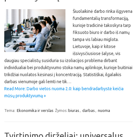
Šiuolaikinė darbo rinka išgyvena
fundamentalią transformaciją,
kurioje tradicinė takoskyra tarp
fiksuoto biuro ir darbo iš namų
tampa vis labiau miglota.
Lietuvoje, kaip ir kitose
išsivysčiusiose šalyse, vis
daugiau specialistų susiduria su izoliacijos problema dirbant
individualiai bei produktyvumo stoka namų aplinkoje, kurioje buitiniai
trikdžiai nuolatos kėsinasi į koncentraciją. Statistiškai, ilgalaikis
darbas vienumoje gali lemti ne tik…
Read More: Darbo vietos nuoma 2.0: kaip bendradarbystė keičia
mūsų produktyvumą »
Tema:
Ekonomika ir verslas
Žymos:
biuras
,
darbas
,
nuoma
Tvirtinimo dirželiai: universalus