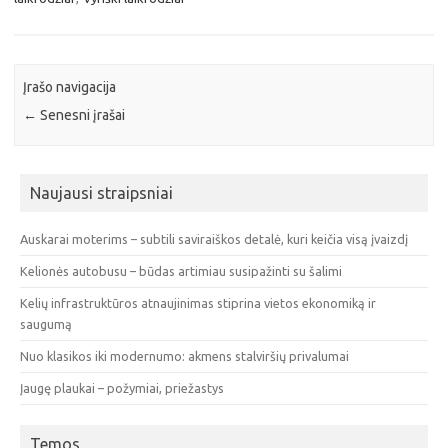
Įrašo navigacija
←
Senesni įrašai
Naujausi straipsniai
Auskarai moterims – subtili saviraiškos detalė, kuri keičia visą įvaizdį
Kelionės autobusu – būdas artimiau susipažinti su šalimi
Kelių infrastruktūros atnaujinimas stiprina vietos ekonomiką ir
saugumą
Nuo klasikos iki modernumo: akmens stalviršių privalumai
Įaugę plaukai – požymiai, priežastys
Temos