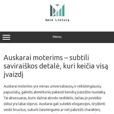
Pereiti
prie
turinio
Meniu
Auskarai moterims – subtili
saviraiškos detalė, kuri keičia visą
įvaizdį
Auskarai moterims yra vienas universaliausių ir reikšmingiausių
papuošalų, galintis akimirksniu pakeisti bendrą įvaizdžio nuotaiką.
Tai aksesuaras, kuris dažnai atrodo nedidelis, tačiau jo poveikis
stiliui yra labai stiprus. Auskarai gali suteikti elegancijos, išryškinti
veido bruožus, sukurti žaismingumo ar net pabrėžti charakterį.