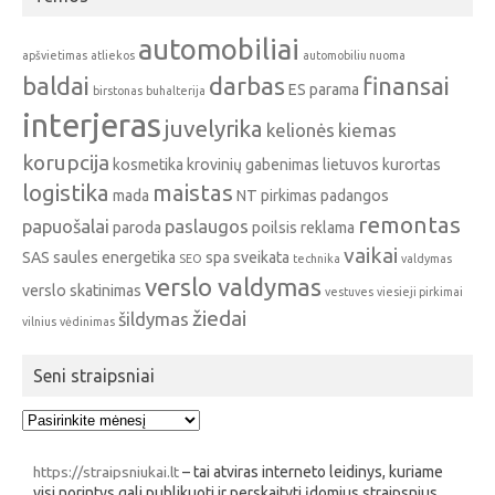
automobiliai
apšvietimas
atliekos
automobiliu nuoma
baldai
darbas
finansai
ES parama
birstonas
buhalterija
interjeras
juvelyrika
kelionės
kiemas
korupcija
kosmetika
krovinių gabenimas
lietuvos kurortas
logistika
maistas
mada
NT pirkimas
padangos
remontas
papuošalai
paslaugos
paroda
poilsis
reklama
vaikai
SAS
saules energetika
spa
sveikata
SEO
technika
valdymas
verslo valdymas
verslo skatinimas
vestuves
viesieji pirkimai
žiedai
šildymas
vilnius
vėdinimas
Seni straipsniai
Seni
straipsniai
https://straipsniukai.lt
– tai atviras interneto leidinys, kuriame
visi norintys gali publikuoti ir perskaityti įdomius straipsnius