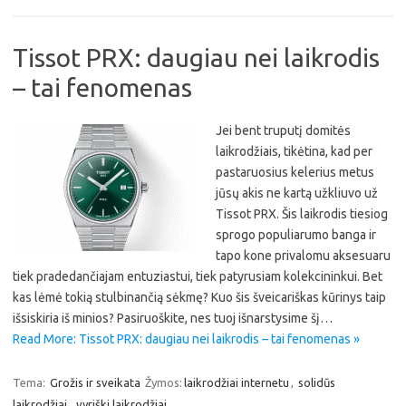
Tissot PRX: daugiau nei laikrodis
– tai fenomenas
Jei bent truputį domitės
laikrodžiais, tikėtina, kad per
pastaruosius kelerius metus
jūsų akis ne kartą užkliuvo už
Tissot PRX. Šis laikrodis tiesiog
sprogo populiarumo banga ir
tapo kone privalomu aksesuaru
tiek pradedančiajam entuziastui, tiek patyrusiam kolekcininkui. Bet
kas lėmė tokią stulbinančią sėkmę? Kuo šis šveicariškas kūrinys taip
išsiskiria iš minios? Pasiruoškite, nes tuoj išnarstysime šį…
Read More: Tissot PRX: daugiau nei laikrodis – tai fenomenas »
Tema:
Grožis ir sveikata
Žymos:
laikrodžiai internetu
,
solidūs
laikrodžiai
,
vyriški laikrodžiai