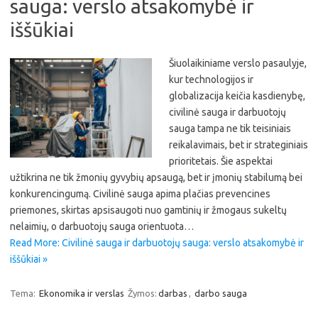
sauga: verslo atsakomybė ir
iššūkiai
Šiuolaikiniame verslo pasaulyje,
kur technologijos ir
globalizacija keičia kasdienybę,
civilinė sauga ir darbuotojų
sauga tampa ne tik teisiniais
reikalavimais, bet ir strateginiais
prioritetais. Šie aspektai
užtikrina ne tik žmonių gyvybių apsaugą, bet ir įmonių stabilumą bei
konkurencingumą. Civilinė sauga apima plačias prevencines
priemones, skirtas apsisaugoti nuo gamtinių ir žmogaus sukeltų
nelaimių, o darbuotojų sauga orientuota…
Read More: Civilinė sauga ir darbuotojų sauga: verslo atsakomybė ir
iššūkiai »
Tema:
Ekonomika ir verslas
Žymos:
darbas
,
darbo sauga