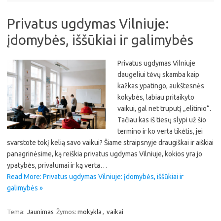
Privatus ugdymas Vilniuje:
įdomybės, iššūkiai ir galimybės
Privatus ugdymas Vilniuje
daugeliui tėvų skamba kaip
kažkas ypatingo, aukštesnės
kokybės, labiau pritaikyto
vaikui, gal net truputį „elitinio“.
Tačiau kas iš tiesų slypi už šio
termino ir ko verta tikėtis, jei
svarstote tokį kelią savo vaikui? Šiame straipsnyje draugiškai ir aiškiai
panagrinėsime, ką reiškia privatus ugdymas Vilniuje, kokios yra jo
ypatybės, privalumai ir ką verta…
Read More: Privatus ugdymas Vilniuje: įdomybės, iššūkiai ir
galimybės »
Tema:
Jaunimas
Žymos:
mokykla
,
vaikai