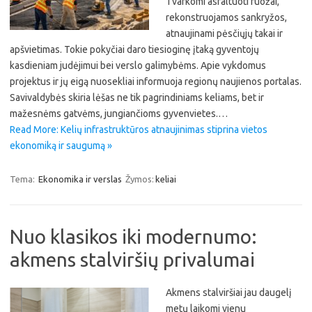
Tvarkomi asfaltuoti ruožai,
rekonstruojamos sankryžos,
atnaujinami pėsčiųjų takai ir
apšvietimas. Tokie pokyčiai daro tiesioginę įtaką gyventojų
kasdieniam judėjimui bei verslo galimybėms. Apie vykdomus
projektus ir jų eigą nuosekliai informuoja regionų naujienos portalas.
Savivaldybės skiria lėšas ne tik pagrindiniams keliams, bet ir
mažesnėms gatvėms, jungiančioms gyvenvietes.…
Read More: Kelių infrastruktūros atnaujinimas stiprina vietos
ekonomiką ir saugumą »
Tema:
Ekonomika ir verslas
Žymos:
keliai
Nuo klasikos iki modernumo:
akmens stalviršių privalumai
Akmens stalviršiai jau daugelį
metų laikomi vienu