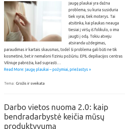
Įaugę plaukai yra dažna
problema, su kuria susiduria
tiek vyrai, tiek moterys. Tai
atsitinka, kai plaukas neauga
tiesiai į viršų iš folikulo, o ima
įaugti į odą. Tokiu atveju
atsiranda uždegimas,
paraudimas ir kartais skausmas, todėl ši problema gali būti ne tik
kosmetinė, bet ir nemaloni fiziniu požiūriu. EPIL depiliacijos centras
Vilniuje pabrėžia, kad suprasti…
Read More: Įaugę plaukai – požymiai, priežastys »
Tema:
Grožis ir sveikata
Darbo vietos nuoma 2.0: kaip
bendradarbystė keičia mūsų
produktyvumą