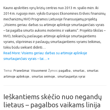
Kauno apskrities vyrų krizių centras nuo 2013 m. spalio mėn. iki
2014 m. rugsėjo mėn. vykdo Europos Ekonominės Erdvės finansinių
mechanizmų NVO Programos Lietuvoje finansuojamą projektą
„Visiems geriau: darbas su artimoje aplinkoje smurtaujančiais vyrais
– tai pagalba smurto aukoms moterims ir vaikams”. Projekto tikslas –
NVO, teikiančių paslaugas artimoje aplinkoje smurtaujantiems
vyrams, stiprinimas ir paslaugų smurtaujantiems vyrams teikimas,
tokiu būdu siekiant didinti…
Read More: Visiems geriau: darbas su artimoje aplinkoje
smurtaujančiais vyrais – tai… »
Tema:
Pranešimai
Visuomenė
Žymos:
pagalba
,
smurtas
,
smurtas
artimoje aplinkoje
,
smurtas seimoje
,
smurtaujantys vyrai
Ieškantiems skėčio nuo negandų
lietaus – pagalbos vaikams linija