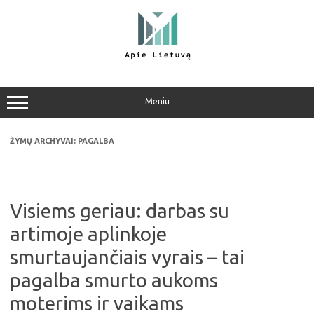
Pereiti
prie
turinio
Meniu
ŽYMŲ ARCHYVAI:
PAGALBA
Visiems geriau: darbas su
artimoje aplinkoje
smurtaujančiais vyrais – tai
pagalba smurto aukoms
moterims ir vaikams