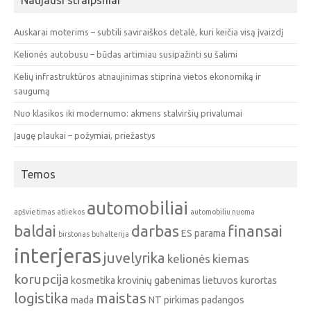
Naujausi straipsniai
Auskarai moterims – subtili saviraiškos detalė, kuri keičia visą įvaizdį
Kelionės autobusu – būdas artimiau susipažinti su šalimi
Kelių infrastruktūros atnaujinimas stiprina vietos ekonomiką ir
saugumą
Nuo klasikos iki modernumo: akmens stalviršių privalumai
Įaugę plaukai – požymiai, priežastys
Temos
automobiliai
apšvietimas
atliekos
automobiliu nuoma
baldai
darbas
finansai
ES parama
birstonas
buhalterija
interjeras
juvelyrika
kelionės
kiemas
korupcija
kosmetika
krovinių gabenimas
lietuvos kurortas
logistika
maistas
mada
NT pirkimas
padangos