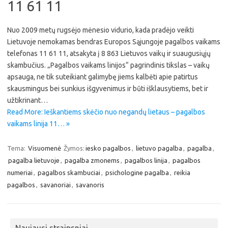
11 61 11
Nuo 2009 metų rugsėjo mėnesio vidurio, kada pradėjo veikti
Lietuvoje nemokamas bendras Europos Sąjungoje pagalbos vaikams
telefonas 11 61 11, atsakyta į 8 863 Lietuvos vaikų ir suaugusiųjų
skambučius. „Pagalbos vaikams linijos“ pagrindinis tikslas – vaikų
apsauga, ne tik suteikiant galimybę jiems kalbėti apie patirtus
skausmingus bei sunkius išgyvenimus ir būti išklausytiems, bet ir
užtikrinant…
Read More: Ieškantiems skėčio nuo negandų lietaus – pagalbos
vaikams linija 11… »
Tema:
Visuomenė
Žymos:
iesko pagalbos
,
lietuvo pagalba
,
pagalba
,
pagalba lietuvoje
,
pagalba zmonems
,
pagalbos linija
,
pagalbos
numeriai
,
pagalbos skambuciai
,
psichologine pagalba
,
reikia
pagalbos
,
savanoriai
,
savanoris