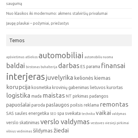
saugumą
Nuo klasikos iki modernumo: akmens stalviršių privalumai
Įaugę plaukai – požymiai, priežastys
Temos
automobiliai
apšvietimas
atliekos
automobiliu nuoma
baldai
darbas
finansai
ES parama
birstonas
buhalterija
interjeras
juvelyrika
kelionės
kiemas
korupcija
kosmetika
krovinių gabenimas
lietuvos kurortas
logistika
maistas
mada
NT pirkimas
padangos
remontas
papuošalai
paslaugos
paroda
poilsis
reklama
vaikai
SAS
saules energetika
spa
sveikata
SEO
technika
valdymas
verslo valdymas
verslo skatinimas
vestuves
viesieji pirkimai
žiedai
šildymas
vilnius
vėdinimas