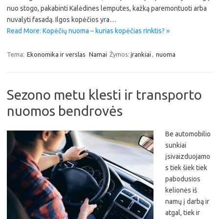
nuo stogo, pakabinti Kalėdines lemputes, kažką paremontuoti arba
nuvalyti fasadą. Ilgos kopėčios yra…
Read More: Kopėčių nuoma – kurias kopėčias rinktis? »
Tema:
Ekonomika ir verslas
Namai
Žymos:
įrankiai
,
nuoma
Sezono metu klesti ir transporto
nuomos bendrovės
Be automobilio
sunkiai
įsivaizduojamo
s tiek šiek tiek
pabodusios
kelionės iš
namų į darbą ir
atgal, tiek ir