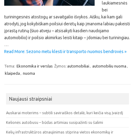
laukiamesnės
bei
turiningesnės atostogų ar savaitgalio išvykos. Aišku, kai kam gali
atrodyti, jog kokybiškam poilsiui derėtų kaip įmanoma labiau pakeisti
įprastą rutiną (šiuo atveju – atsisakyti kasdien naudojamo
automobilio) ir poilsio akimirkas leisti kitaip – įdomiau bei turiningiau.
…
Read More: Sezono metu klesti ir transporto nuomos bendrovės »
Tema:
Ekonomika ir verslas
Žymos:
automobiliai
,
automobiliu nuoma
,
klaipeda
,
nuoma
Naujausi straipsniai
Auskarai moterims – subtili saviraiškos detalė, kuri keičia visą įvaizdį
Kelionės autobusu – būdas artimiau susipažinti su šalimi
Kelių infrastruktūros atnaujinimas stiprina vietos ekonomiką ir