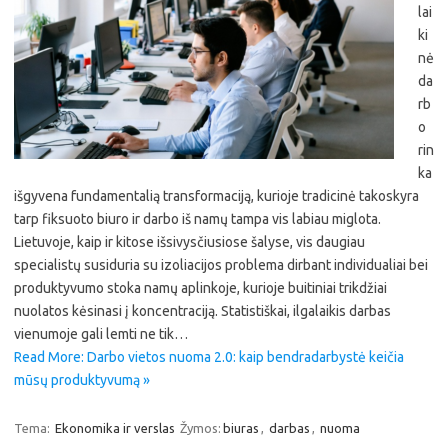
lai
ki
nė
da
rb
o
rin
ka
išgyvena fundamentalią transformaciją, kurioje tradicinė takoskyra
tarp fiksuoto biuro ir darbo iš namų tampa vis labiau miglota.
Lietuvoje, kaip ir kitose išsivysčiusiose šalyse, vis daugiau
specialistų susiduria su izoliacijos problema dirbant individualiai bei
produktyvumo stoka namų aplinkoje, kurioje buitiniai trikdžiai
nuolatos kėsinasi į koncentraciją. Statistiškai, ilgalaikis darbas
vienumoje gali lemti ne tik…
Read More: Darbo vietos nuoma 2.0: kaip bendradarbystė keičia
mūsų produktyvumą »
Tema:
Ekonomika ir verslas
Žymos:
biuras
,
darbas
,
nuoma