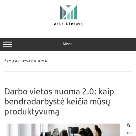
Pereiti
prie
turinio
Meniu
ŽYMŲ ARCHYVAI:
NUOMA
Darbo vietos nuoma 2.0: kaip
bendradarbystė keičia mūsų
produktyvumą
Ši
uo