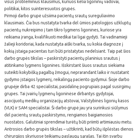
visus probleminius klausimus, kuriuos kelia ligoninių vadovai,
politikai, kitos suinteresuotos grupės.
Pirmoji darbo grupė užsiima pacientų srautų sureguliavimo
klausimais. Čia bus nustatyta tvarka dėl ūmios patologijos užkluptų
pacientų nukreipimo į tam tikro lygmens ligonines, kuriose yra
reikiama įranga, kvalifikuoti medikai tai ligai gydyti. Tai vadinamieji
žalieji koridoriai, kada nustatyta aiški tvarka, su kokia diagnoze į
kokią įstaiga pacientas turi būti pristatytas nedelsiant. Taip pat šios
darbo grupės tikslas – paskirstyti pacientų planinius srautus į
atitinkamo lygmens ligonines. Išskirstant šiuos srautus siekiama
suteikti kokybišką pagalbą žmogui, neprarandant laiko ir nustatant
gydymo įstaigos lygmenį, reikalingą paciento gydymui. Šioje darbo
grupėje dirba 42 specialistai, pasidalinę pogrupiais pagal susirgimų
grupes. Tai įvairių lygmenų ligoninėse dirbantys gydytojai,
asocijuotų medikų organizacijų atstovai, Valstybinės ligonių kasos
(VLK) ir SAM specialistai. Ši darbo grupė jau yra surinkusi siūlymus
dėl pacientų srautų paskirstymo, rengiamos baigiamosios
nuostatos. Galutiniai sprendimai turėtų būti priimti artimiausiu metu.
Antrosios darbo grupės tikslas – užtikrinti, kad būtų išplėstas dienos
chirurgijos skyriuose teikiamų paslaugų sąrašas. Tai itin svarbu