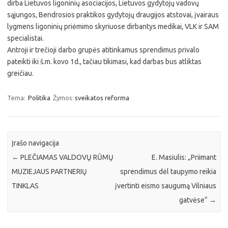
dirba Lietuvos ligoninių asociacijos, Lietuvos gydytojų vadovų
sąjungos, Bendrosios praktikos gydytojų draugijos atstovai, įvairaus
lygmens ligoninių priėmimo skyriuose dirbantys medikai, VLK ir SAM
specialistai.
Antroji ir trečioji darbo grupės atitinkamus sprendimus privalo
pateikti iki š.m. kovo 1d., tačiau tikimasi, kad darbas bus atliktas
greičiau.
Tema:
Politika
Žymos:
sveikatos reforma
Įrašo navigacija
←
PLEČIAMAS VALDOVŲ RŪMŲ
E. Masiulis: „Priimant
MUZIEJAUS PARTNERIŲ
sprendimus dėl taupymo reikia
TINKLAS
įvertinti eismo saugumą Vilniaus
gatvėse“
→