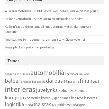
Auskarai moterims – subtili saviraiškos detalė, kuri keičia visą įvaizdį
Kelionės autobusu – būdas artimiau susipažinti su šalimi
Kelių infrastruktūros atnaujinimas stiprina vietos ekonomiką ir
saugumą
Nuo klasikos iki modernumo: akmens stalviršių privalumai
Įaugę plaukai – požymiai, priežastys
Temos
automobiliai
apšvietimas
atliekos
automobiliu nuoma
baldai
darbas
finansai
ES parama
birstonas
buhalterija
interjeras
juvelyrika
kelionės
kiemas
korupcija
kosmetika
krovinių gabenimas
lietuvos kurortas
logistika
maistas
mada
NT pirkimas
padangos