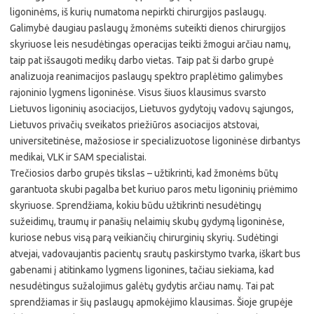
ligoninėms, iš kurių numatoma nepirkti chirurgijos paslaugų.
Galimybė daugiau paslaugų žmonėms suteikti dienos chirurgijos
skyriuose leis nesudėtingas operacijas teikti žmogui arčiau namų,
taip pat išsaugoti medikų darbo vietas. Taip pat ši darbo grupė
analizuoja reanimacijos paslaugų spektro praplėtimo galimybes
rajoninio lygmens ligoninėse. Visus šiuos klausimus svarsto
Lietuvos ligoninių asociacijos, Lietuvos gydytojų vadovų sąjungos,
Lietuvos privačių sveikatos priežiūros asociacijos atstovai,
universitetinėse, mažosiose ir specializuotose ligoninėse dirbantys
medikai, VLK ir SAM specialistai.
Trečiosios darbo grupės tikslas – užtikrinti, kad žmonėms būtų
garantuota skubi pagalba bet kuriuo paros metu ligoninių priėmimo
skyriuose. Sprendžiama, kokiu būdu užtikrinti nesudėtingų
sužeidimų, traumų ir panašių nelaimių skubų gydymą ligoninėse,
kuriose nebus visą parą veikiančių chirurginių skyrių. Sudėtingi
atvejai, vadovaujantis pacientų srautų paskirstymo tvarka, iškart bus
gabenami į atitinkamo lygmens ligonines, tačiau siekiama, kad
nesudėtingus sužalojimus galėtų gydytis arčiau namų. Tai pat
sprendžiamas ir šių paslaugų apmokėjimo klausimas. Šioje grupėje