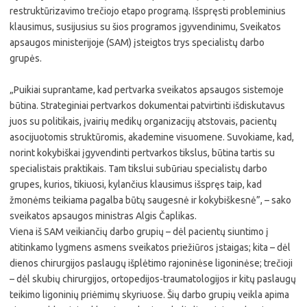
restruktūrizavimo trečiojo etapo programą. Išspręsti probleminius
klausimus, susijusius su šios programos įgyvendinimu, Sveikatos
apsaugos ministerijoje (SAM) įsteigtos trys specialistų darbo
grupės.
„Puikiai suprantame, kad pertvarka sveikatos apsaugos sistemoje
būtina. Strateginiai pertvarkos dokumentai patvirtinti išdiskutavus
juos su politikais, įvairių medikų organizacijų atstovais, pacientų
asocijuotomis struktūromis, akademine visuomene. Suvokiame, kad,
norint kokybiškai įgyvendinti pertvarkos tikslus, būtina tartis su
specialistais praktikais. Tam tikslui subūriau specialistų darbo
grupes, kurios, tikiuosi, kylančius klausimus išspręs taip, kad
žmonėms teikiama pagalba būtų saugesnė ir kokybiškesnė”, – sako
sveikatos apsaugos ministras Algis Čaplikas.
Viena iš SAM veikiančių darbo grupių – dėl pacientų siuntimo į
atitinkamo lygmens asmens sveikatos priežiūros įstaigas; kita – dėl
dienos chirurgijos paslaugų išplėtimo rajoninėse ligoninėse; trečioji
– dėl skubių chirurgijos, ortopedijos-traumatologijos ir kitų paslaugų
teikimo ligoninių priėmimų skyriuose. Šių darbo grupių veikla apima