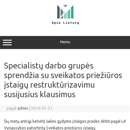
Pereiti
prie
turinio
Meniu
Specialistų darbo grupės
sprendžia su sveikatos priežiūros
įstaigų restruktūrizavimu
susijusius klausimus
pagal
admin
|
2010-01-21
Šių metų antrąjį ketvirtį šalies gydymo įstaigos pradės dirbti pagal LR
Vyriausybės patvirtintą Sveikatos priežiūros įstaigų