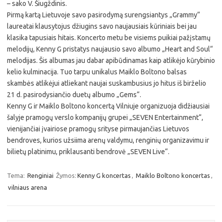
– sako V. Šiugždinis.
Pirmą kartą Lietuvoje savo pasirodymą surengsiantys „Grammy“
laureatai klausytojus džiugins savo naujausiais kūriniais bei jau
klasika tapusiais hitais. Koncerto metu be visiems puikiai pažįstamų
melodijų, Kenny G pristatys naujausio savo albumo „Heart and Soul“
melodijas. Šis albumas jau dabar apibūdinamas kaip atlikėjo kūrybinio
kelio kulminacija. Tuo tarpu unikalus Maiklo Boltono balsas
skambės atlikėjui atliekant naujai suskambusius jo hitus iš birželio
21 d. pasirodysiančio duetų albumo „Gems“.
Kenny G ir Maiklo Boltono koncertą Vilniuje organizuoja didžiausiai
šalyje pramogų verslo kompanijų grupei „SEVEN Entertainment“,
vienijančiai įvairiose pramogų srityse pirmaujančias Lietuvos
bendroves, kurios užsiima arenų valdymu, renginių organizavimu ir
bilietų platinimu, priklausanti bendrovė „SEVEN Live“.
Tema:
Renginiai
Žymos:
Kenny G koncertas
,
Maiklo Boltono koncertas
,
vilniaus arena