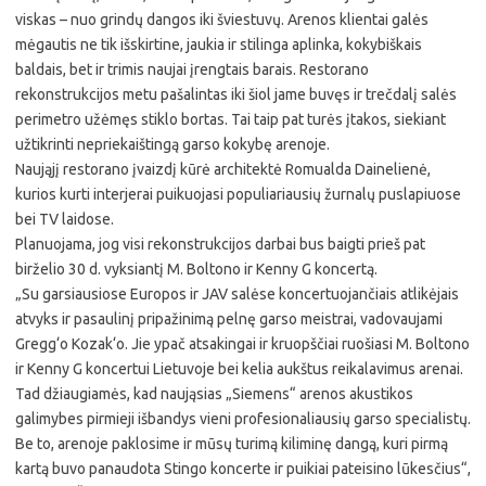
viskas – nuo grindų dangos iki šviestuvų. Arenos klientai galės
mėgautis ne tik išskirtine, jaukia ir stilinga aplinka, kokybiškais
baldais, bet ir trimis naujai įrengtais barais. Restorano
rekonstrukcijos metu pašalintas iki šiol jame buvęs ir trečdalį salės
perimetro užėmęs stiklo bortas. Tai taip pat turės įtakos, siekiant
užtikrinti nepriekaištingą garso kokybę arenoje.
Naująjį restorano įvaizdį kūrė architektė Romualda Dainelienė,
kurios kurti interjerai puikuojasi populiariausių žurnalų puslapiuose
bei TV laidose.
Planuojama, jog visi rekonstrukcijos darbai bus baigti prieš pat
birželio 30 d. vyksiantį M. Boltono ir Kenny G koncertą.
„Su garsiausiose Europos ir JAV salėse koncertuojančiais atlikėjais
atvyks ir pasaulinį pripažinimą pelnę garso meistrai, vadovaujami
Gregg‘o Kozak‘o. Jie ypač atsakingai ir kruopščiai ruošiasi M. Boltono
ir Kenny G koncertui Lietuvoje bei kelia aukštus reikalavimus arenai.
Tad džiaugiamės, kad naująsias „Siemens“ arenos akustikos
galimybes pirmieji išbandys vieni profesionaliausių garso specialistų.
Be to, arenoje paklosime ir mūsų turimą kiliminę dangą, kuri pirmą
kartą buvo panaudota Stingo koncerte ir puikiai pateisino lūkesčius“,