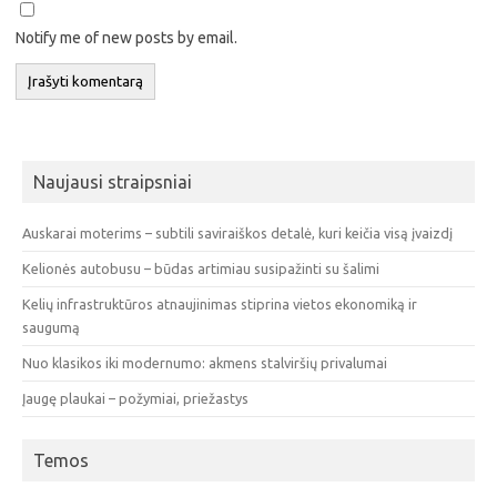
Notify me of new posts by email.
Naujausi straipsniai
Auskarai moterims – subtili saviraiškos detalė, kuri keičia visą įvaizdį
Kelionės autobusu – būdas artimiau susipažinti su šalimi
Kelių infrastruktūros atnaujinimas stiprina vietos ekonomiką ir
saugumą
Nuo klasikos iki modernumo: akmens stalviršių privalumai
Įaugę plaukai – požymiai, priežastys
Temos