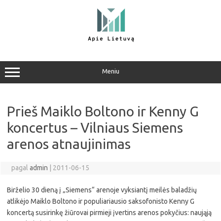
Pereiti
prie
turinio
Meniu
Prieš Maiklo Boltono ir Kenny G
koncertus – Vilniaus Siemens
arenos atnaujinimas
pagal
admin
|
2011-06-15
Birželio 30 dieną į „Siemens“ arenoje vyksiantį meilės baladžių
atlikėjo Maiklo Boltono ir populiariausio saksofonisto Kenny G
koncertą susirinkę žiūrovai pirmieji įvertins arenos pokyčius: naująją