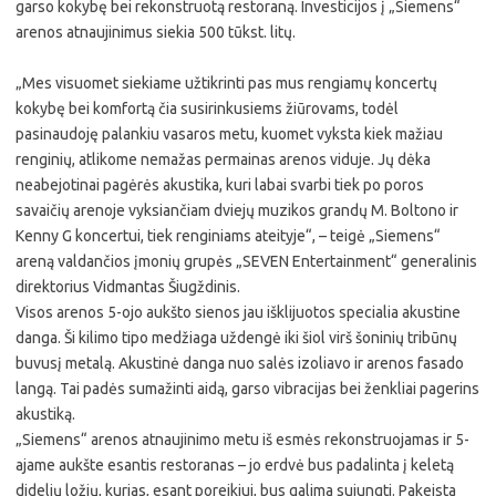
garso kokybę bei rekonstruotą restoraną. Investicijos į „Siemens“
arenos atnaujinimus siekia 500 tūkst. litų.
„Mes visuomet siekiame užtikrinti pas mus rengiamų koncertų
kokybę bei komfortą čia susirinkusiems žiūrovams, todėl
pasinaudoję palankiu vasaros metu, kuomet vyksta kiek mažiau
renginių, atlikome nemažas permainas arenos viduje. Jų dėka
neabejotinai pagėrės akustika, kuri labai svarbi tiek po poros
savaičių arenoje vyksiančiam dviejų muzikos grandų M. Boltono ir
Kenny G koncertui, tiek renginiams ateityje“, – teigė „Siemens“
areną valdančios įmonių grupės „SEVEN Entertainment“ generalinis
direktorius Vidmantas Šiugždinis.
Visos arenos 5-ojo aukšto sienos jau išklijuotos specialia akustine
danga. Ši kilimo tipo medžiaga uždengė iki šiol virš šoninių tribūnų
buvusį metalą. Akustinė danga nuo salės izoliavo ir arenos fasado
langą. Tai padės sumažinti aidą, garso vibracijas bei ženkliai pagerins
akustiką.
„Siemens“ arenos atnaujinimo metu iš esmės rekonstruojamas ir 5-
ajame aukšte esantis restoranas – jo erdvė bus padalinta į keletą
didelių ložių, kurias, esant poreikiui, bus galima sujungti. Pakeista