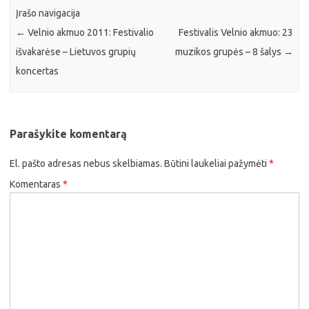
Įrašo navigacija
←
Velnio akmuo 2011: Festivalio
Festivalis Velnio akmuo: 23
išvakarėse – Lietuvos grupių
muzikos grupės – 8 šalys
→
koncertas
Parašykite komentarą
El. pašto adresas nebus skelbiamas.
Būtini laukeliai pažymėti
*
Komentaras
*