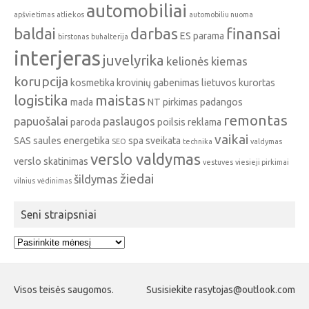
automobiliai
apšvietimas
atliekos
automobiliu nuoma
baldai
darbas
finansai
ES parama
birstonas
buhalterija
interjeras
juvelyrika
kelionės
kiemas
korupcija
kosmetika
krovinių gabenimas
lietuvos kurortas
logistika
maistas
mada
NT pirkimas
padangos
remontas
papuošalai
paslaugos
paroda
poilsis
reklama
vaikai
SAS
saules energetika
spa
sveikata
SEO
technika
valdymas
verslo valdymas
verslo skatinimas
vestuves
viesieji pirkimai
žiedai
šildymas
vilnius
vėdinimas
Seni straipsniai
Seni
straipsniai
Visos teisės saugomos.
Susisiekite rasytojas@outlook.com