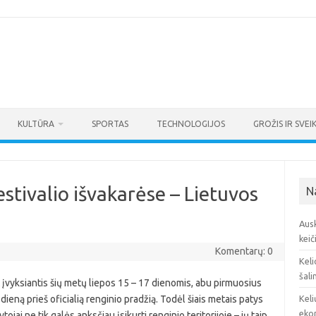
KULTŪRA
SPORTAS
TECHNOLOGIJOS
GROŽIS IR SVEI
stivalio išvakarėse – Lietuvos
N
Ausk
keič
Komentarų: 0
Keli
šali
 įvyksiantis šių metų liepos 15 – 17 dienomis, abu pirmuosius
eną prieš oficialią renginio pradžią. Todėl šiais metais patys
Keli
eko
kytojai ne tik galės anksčiau įsikurti renginio teritorijoje – jų taip