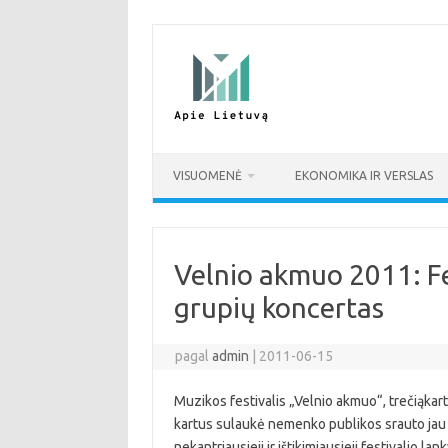
Pereiti
prie
turinio
VISUOMENĖ
EKONOMIKA IR VERSLAS
Velnio akmuo 2011: Fe
grupių koncertas
pagal
admin
|
2011-06-15
Muzikos festivalis „Velnio akmuo“, trečiąkart
kartus sulaukė nemenko publikos srauto jau di
nekantriausieji ir ištikimiausieji festivalio lan