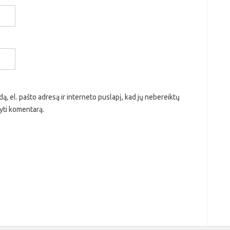
ą, el. pašto adresą ir interneto puslapį, kad jų nebereiktų
ašyti komentarą.