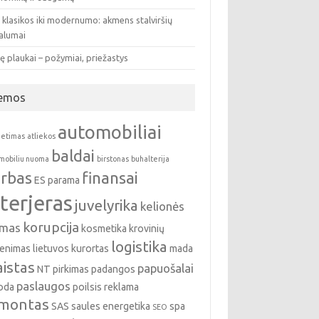
 klasikos iki modernumo: akmens stalviršių
valumai
ę plaukai – požymiai, priežastys
emos
automobiliai
ietimas
atliekos
baldai
mobiliu nuoma
birstonas
buhalterija
rbas
finansai
ES parama
nterjeras
juvelyrika
kelionės
korupcija
emas
kosmetika
krovinių
logistika
enimas
lietuvos kurortas
mada
istas
papuošalai
NT pirkimas
padangos
paslaugos
oda
poilsis
reklama
montas
SAS
saules energetika
spa
SEO