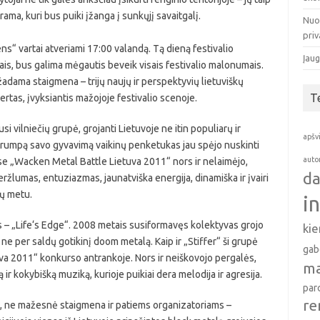
rama, kuri bus puiki įžanga į sunkųjį savaitgalį.
Nuo
pri
s“ vartai atveriami 17:00 valandą. Tą dieną festivalio
Įaug
mais, bus galima mėgautis beveik visais festivalio malonumais.
žadama staigmena – trijų naujų ir perspektyvių lietuviškų
T
certas, įvyksiantis mažojoje festivalio scenoje.
si vilniečių grupė, grojanti Lietuvoje ne itin populiarų ir
apšv
 trumpą savo gyvavimą vaikinų penketukas jau spėjo nuskinti
auto
se „Wacken Metal Battle Lietuva 2011“ nors ir nelaimėjo,
da
eržlumas, entuziazmas, jaunatviška energija, dinamiška ir įvairi
mų metu.
i
us – „Life‘s Edge“. 2008 metais susiformavęs kolektyvas grojo
ki
 ne per saldų gotikinį doom metalą. Kaip ir „Stiffer“ ši grupė
gab
a 2011“ konkurso antrankoje. Nors ir neiškovojo pergalės,
ma
ą ir kokybišką muziką, kurioje puikiai dera melodija ir agresija.
par
re
upė, ne mažesnė staigmena ir patiems organizatoriams –