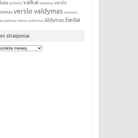
vaikai
ikata
verslo
technika
valdymas
verslo valdymas
tinimas
vestuves
žiedai
šildymas
eji pirkimai
vilnius
vėdinimas
eni straipsniai
i
ipsniai