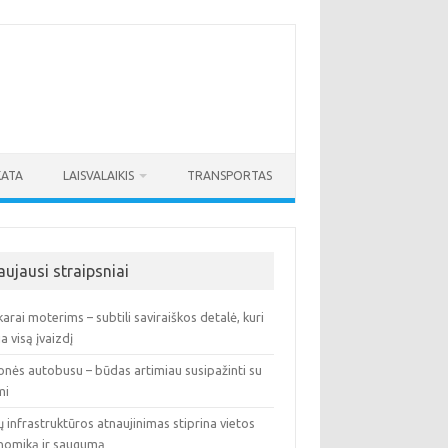
KATA
LAISVALAIKIS
TRANSPORTAS
aujausi straipsniai
arai moterims – subtili saviraiškos detalė, kuri
ia visą įvaizdį
onės autobusu – būdas artimiau susipažinti su
mi
ų infrastruktūros atnaujinimas stiprina vietos
nomiką ir saugumą