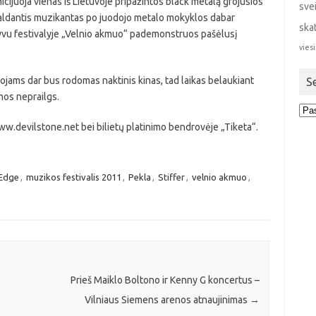
nicijuoja vienas iš Lietuvoje pripažintos black metalą grojusios
sve
 valdantis muzikantas po juodojo metalo mokyklos dabar
ska
ktyvu festivalyje „Velnio akmuo“ pademonstruos pašėlusį
viesi
ojams dar bus rodomas naktinis kinas, tad laikas belaukiant
S
amos neprailgs.
Sen
stra
 www.devilstone.net bei bilietų platinimo bendrovėje „Tiketa“.
 Edge
,
muzikos festivalis 2011
,
Pekla
,
Stiffer
,
velnio akmuo
,
Prieš Maiklo Boltono ir Kenny G koncertus –
Vilniaus Siemens arenos atnaujinimas
→