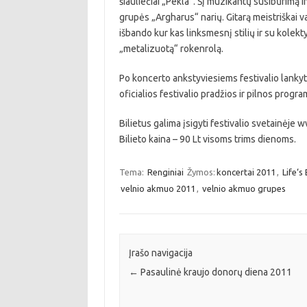
šiauliečiai „Pekla“. Šį muzikantų susibūrimą i
grupės „Argharus“ narių. Gitarą meistriškai
išbando kur kas linksmesnį stilių ir su kole
„metalizuotą“ rokenrolą.
Po koncerto ankstyviesiems festivalio lankyt
oficialios festivalio pradžios ir pilnos progr
Bilietus galima įsigyti festivalio svetainėje
Bilieto kaina – 90 Lt visoms trims dienoms.
Tema:
Renginiai
Žymos:
koncertai 2011
,
Life‘s
velnio akmuo 2011
,
velnio akmuo grupes
Įrašo navigacija
←
Pasaulinė kraujo donorų diena 2011