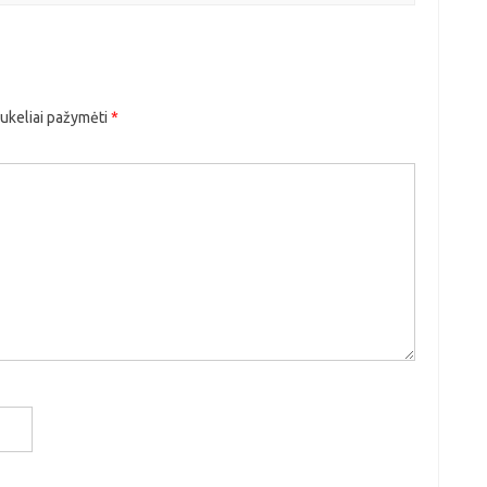
aukeliai pažymėti
*