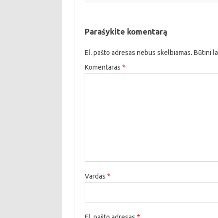
Parašykite komentarą
El. pašto adresas nebus skelbiamas.
Būtini l
Komentaras
*
Vardas
*
El. pašto adresas
*