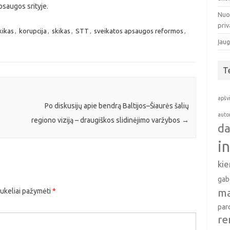
psaugos srityje.
Nuo
pri
kikas
,
korupcija
,
skikas
,
STT
,
sveikatos apsaugos reformos
,
Įaug
T
apšv
Po diskusijų apie bendrą Baltijos–Šiaurės šalių
auto
regiono viziją – draugiškos slidinėjimo varžybos
→
da
i
ki
gab
ma
aukeliai pažymėti
*
par
re