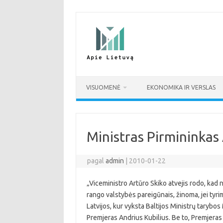
Pereiti
prie
turinio
VISUOMENĖ
EKONOMIKA IR VERSLAS
Ministras Pirmininkas 
pagal
admin
|
2010-01-22
„Viceministro Artūro Skiko atvejis rodo, kad
rango valstybės pareigūnais, žinoma, jei tyr
Latvijos, kur vyksta Baltijos Ministrų tarybo
Premjeras Andrius Kubilius. Be to, Premjeras t