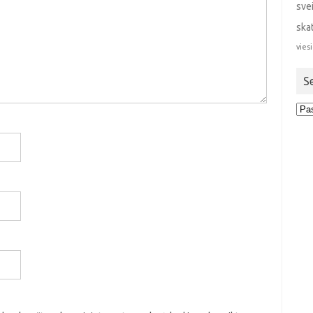
sve
ska
viesi
S
Sen
stra