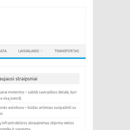
KATA
LAISVALAIKIS
TRANSPORTAS
aujausi straipsniai
arai moterims – subtili saviraiškos detalė, kuri
ia visą įvaizdį
onės autobusu – būdas artimiau susipažinti su
mi
ų infrastruktūros atnaujinimas stiprina vietos
nomiką ir saugumą