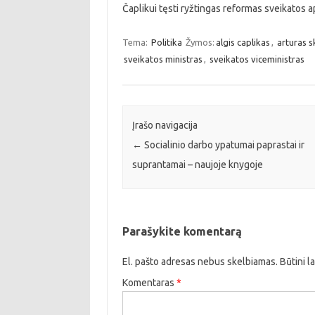
Čaplikui tęsti ryžtingas reformas sveikatos a
Tema:
Politika
Žymos:
algis caplikas
,
arturas s
sveikatos ministras
,
sveikatos viceministras
Įrašo navigacija
←
Socialinio darbo ypatumai paprastai ir
suprantamai – naujoje knygoje
Parašykite komentarą
El. pašto adresas nebus skelbiamas.
Būtini l
Komentaras
*