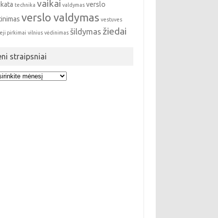
vaikai
ikata
verslo
technika
valdymas
verslo valdymas
tinimas
vestuves
žiedai
šildymas
eji pirkimai
vilnius
vėdinimas
eni straipsniai
i
ipsniai