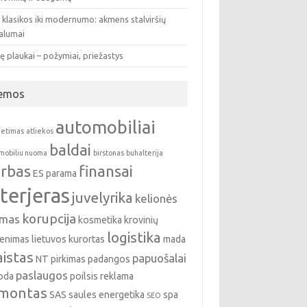
 klasikos iki modernumo: akmens stalviršių
valumai
ę plaukai – požymiai, priežastys
emos
automobiliai
ietimas
atliekos
baldai
mobiliu nuoma
birstonas
buhalterija
rbas
finansai
ES parama
nterjeras
juvelyrika
kelionės
korupcija
emas
kosmetika
krovinių
logistika
enimas
lietuvos kurortas
mada
istas
papuošalai
NT pirkimas
padangos
paslaugos
oda
poilsis
reklama
montas
SAS
saules energetika
spa
SEO