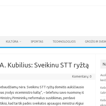
KULTŪRA
SPORTAS
TECHNOLOGIJOS
GROŽIS IR SVEI
A. Kubilius: Sveikinu STT ryžtą
N
Ausk
Komentarų: 0
keič
 nebaudžiamų nėra. Sveikinu STT ryžtą domėtis aukščiausio
Keli
imas įrodys viceministro kaltę“, – telefonu savo nuomonę iš
šali
s Ministrų Pirmininkų neformalus susitikimas, perdavė
Keli
ikisi, kad tai tik padės sveikatos apsaugos ministrui Algiui
eko