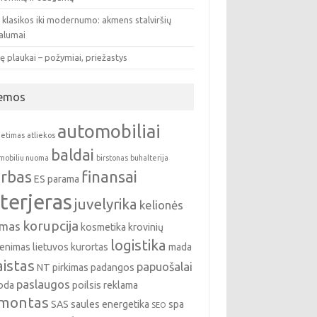
 klasikos iki modernumo: akmens stalviršių
valumai
ę plaukai – požymiai, priežastys
emos
automobiliai
ietimas
atliekos
baldai
mobiliu nuoma
birstonas
buhalterija
rbas
finansai
ES parama
nterjeras
juvelyrika
kelionės
korupcija
emas
kosmetika
krovinių
logistika
enimas
lietuvos kurortas
mada
istas
papuošalai
NT pirkimas
padangos
paslaugos
oda
poilsis
reklama
montas
SAS
saules energetika
spa
SEO