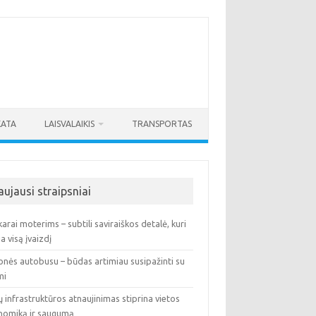
KATA
LAISVALAIKIS
TRANSPORTAS
aujausi straipsniai
arai moterims – subtili saviraiškos detalė, kuri
ia visą įvaizdį
onės autobusu – būdas artimiau susipažinti su
mi
ų infrastruktūros atnaujinimas stiprina vietos
nomiką ir saugumą