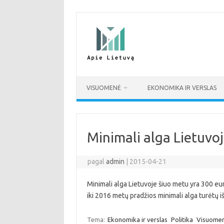
Pereiti
prie
turinio
VISUOMENĖ
EKONOMIKA IR VERSLAS
Minimali alga Lietuvoje
pagal
admin
|
2015-04-21
Minimali alga Lietuvoje šiuo metu yra 300 eur
iki 2016 metų pradžios minimali alga turėtų iš
Tema:
Ekonomika ir verslas
Politika
Visuome