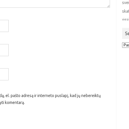
sve
ska
viesi
S
Sen
stra
ą, el. pašto adresą ir interneto puslapį, kad jų nebereiktų
ašyti komentarą.