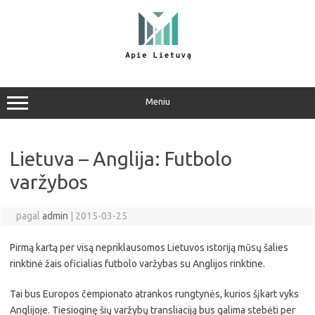
Pereiti
prie
turinio
Meniu
Lietuva – Anglija: Futbolo
varžybos
pagal
admin
|
2015-03-25
Pirmą kartą per visą nepriklausomos Lietuvos istoriją mūsų šalies
rinktinė žais oficialias futbolo varžybas su Anglijos rinktine.
Tai bus Europos čempionato atrankos rungtynės, kurios šįkart vyks
Anglijoje. Tiesioginę šių varžybų transliaciją bus galima stebėti per