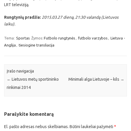
LRT televiziją.
Rungtynių pradžia:
2015.03.27 dieną, 21:30 valandą (Lietuvos
laiku).
Tema:
Sportas
Žymos:
Futbolo rungtynės
,
futbolo varzybos
,
Lietuva -
Anglija
,
tiesiogine transliacija
Įrašo navigacija
←
Lietuvos metų sportininko
Minimali alga Lietuvoje – kils
→
rinkimai 2014
Parašykite komentarą
El. pašto adresas nebus skelbiamas.
Būtini laukeliai pažymėti
*