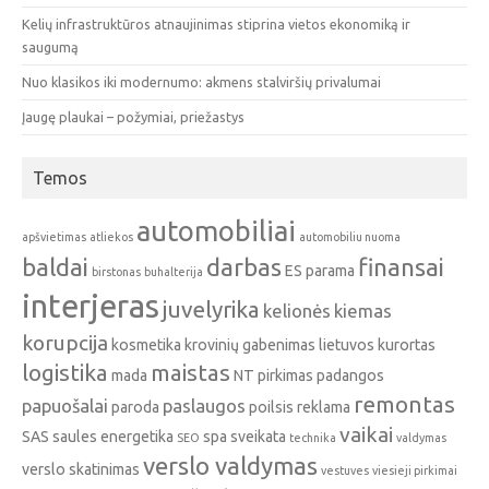
Kelių infrastruktūros atnaujinimas stiprina vietos ekonomiką ir
saugumą
Nuo klasikos iki modernumo: akmens stalviršių privalumai
Įaugę plaukai – požymiai, priežastys
Temos
automobiliai
apšvietimas
atliekos
automobiliu nuoma
baldai
darbas
finansai
ES parama
birstonas
buhalterija
interjeras
juvelyrika
kelionės
kiemas
korupcija
kosmetika
krovinių gabenimas
lietuvos kurortas
logistika
maistas
mada
NT pirkimas
padangos
remontas
papuošalai
paslaugos
paroda
poilsis
reklama
vaikai
SAS
saules energetika
spa
sveikata
SEO
technika
valdymas
verslo valdymas
verslo skatinimas
vestuves
viesieji pirkimai