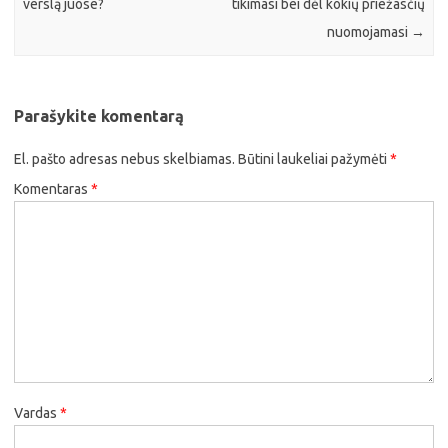
verslą juose?
tikimasi bei dėl kokių priežasčių
nuomojamasi
→
Parašykite komentarą
El. pašto adresas nebus skelbiamas.
Būtini laukeliai pažymėti
*
Komentaras
*
Vardas
*