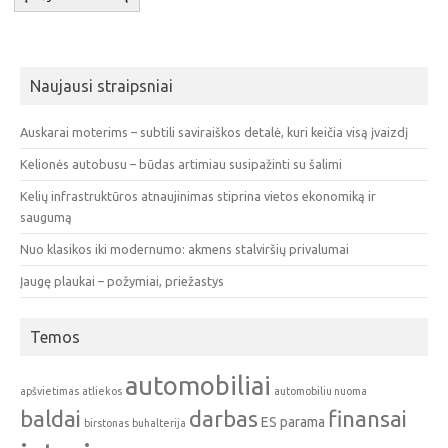
Naujausi straipsniai
Auskarai moterims – subtili saviraiškos detalė, kuri keičia visą įvaizdį
Kelionės autobusu – būdas artimiau susipažinti su šalimi
Kelių infrastruktūros atnaujinimas stiprina vietos ekonomiką ir
saugumą
Nuo klasikos iki modernumo: akmens stalviršių privalumai
Įaugę plaukai – požymiai, priežastys
Temos
automobiliai
apšvietimas
atliekos
automobiliu nuoma
baldai
darbas
finansai
ES parama
birstonas
buhalterija