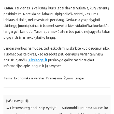
Kaina
. Tai vienas iš veiksnių, kuris labai dažnai nulemia, kurį variantą
pasirinksite. Nereikia nei labai nusipiginti ieškant tai, kas jums
labiausiai tinka, nei investuoti per daug. Geriausia yra palyginti
skirtingų įmonių kainas ir tuomet suvokti, kiek vidutiniškai konkretūs
langai gali kainuoti. Taip nepermokėsite ir tuo pačiu neįsigysite labai
pigių ir dažnai nekokybiškų langų.
Langai svarbūs namuose, tad ieškodami jų skirkite kuo daugiau laiko.
Tuomet būsite tikras, kad atradote patį geriausią variantą iš visų
egzistuojančių.
Tikslangai.lt
puslapyje galite rasti daugiau
informacijos apie langus ir jų savybes.
Tema:
Ekonomika ir verslas
Pranešimai
Žymos:
langai
Įrašo navigacija
←
Lietuvos regionai. Kaip vystyti
Automobilių nuoma Kaune: ko