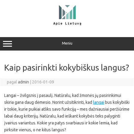
Pereiti
prie
turinio
Meniu
Kaip pasirinkti kokybiškus langus?
pagal
admin
|
2016-01-09
Langai – žvilgsnis į pasaulį. Natūralu, kad žmonės jų pasirinkimui
skiria gana daug dėmesio. Norint užsitikrinti, kad
langai
bus kokybiški
ir tokie, kurie puikiai atliks savo funkciją – mes dažniausiai peržiūrime
labai daug kriterijų. Natūralu, kad ieškant kokybės teks palyginti
įvairius variantus. Kokie yra patys svarbiausi ir kokie lemia, kad
pirksite vienus, o ne kitus langus?