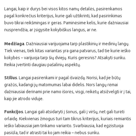
Langai, kaip ir durys bei visos kitos namų detalės, pasirenkamos
pagal konkrečius kriterijus, kurie gali užtikrinti, kad pasirinkimas
buvo tikrai reikšmingas ir geras. Paminėsime kelis, kurie dažniausiai
nusprendžia, ar įsigysite kokybiškus langus, ar ne.
Medžiaga
. Dažniausiai varijuojama tarp plastikinių ir medinių langų.
Tiek vienas, tiek kitas variantas yra gana patvarus, tad tie kurie ieško
kokybės – varijuoja tarp šių dviejų. Kuris geresnis? Atsakyti sunku.
Reikia įvertinti daugiau pašalinių aspektų.
Stilius
. Langai pasirenkami ir pagal išvaizdą. Norisi, kad jie būtų
gražūs, kadangi jų matomumas labai didelis. Nors langų rėmai
dažniausiai derinami prie namo išorės, visgi, reikėtų atsižvelgti ir į tai,
kaip jie atrodo viduje.
Funkcijos
. Langai gali atsidaryti į šonus, gali į viršų, net gali turėti
orlaidę. Kiekvienas žmogus turi tam tikrus kriterijus, kuriais remiantis
ieško labiausiai jam tinkamo varianto. Svarbiausia, kad egzistuoja
pasiūla, tad ir atrasti tai ko jam reikia – nebus sunku.