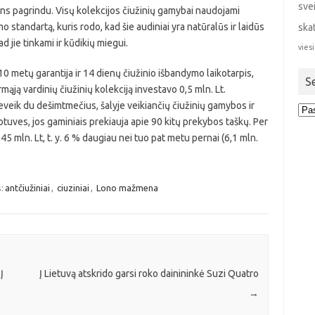
sve
ndens pagrindu. Visų kolekcijos čiužinių gamybai naudojami
 standartą, kuris rodo, kad šie audiniai yra natūralūs ir laidūs
ska
ad jie tinkami ir kūdikių miegui.
viesi
0 metų garantija ir 14 dienų čiužinio išbandymo laikotarpis,
S
irmąją vardinių čiužinių kolekciją investavo 0,5 mln. Lt.
veik du dešimtmečius, šalyje veikiančių čiužinių gamybos ir
Sen
tuves, jos gaminiais prekiauja apie 90 kitų prekybos taškų. Per
stra
 mln. Lt, t. y. 6 % daugiau nei tuo pat metu pernai (6,1 mln.
:
antčiužiniai
,
ciuziniai
,
Lono mažmena
Į
Į Lietuvą atskrido garsi roko dainininkė Suzi Quatro
→