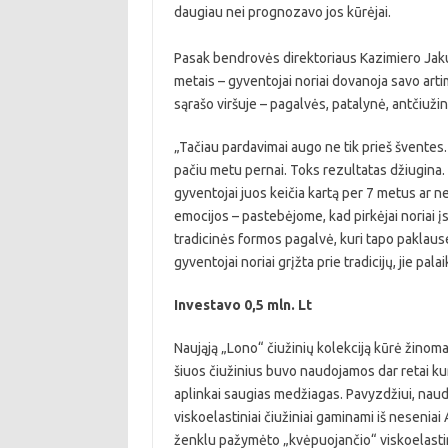
daugiau nei prognozavo jos kūrėjai.
Pasak bendrovės direktoriaus Kazimiero Jakuč
metais – gyventojai noriai dovanoja savo art
sąrašo viršuje – pagalvės, patalynė, antčiužini
„Tačiau pardavimai augo ne tik prieš švente
pačiu metu pernai. Toks rezultatas džiugina. 
gyventojai juos keičia kartą per 7 metus ar ne
emocijos – pastebėjome, kad pirkėjai noriai į
tradicinės formos pagalvė, kuri tapo paklaus
gyventojai noriai grįžta prie tradicijų, jie pal
Investavo 0,5 mln. Lt
Naująją „Lono“ čiužinių kolekciją kūrė žinoma
šiuos čiužinius buvo naudojamos dar retai kur
aplinkai saugias medžiagas. Pavyzdžiui, naud
viskoelastiniai čiužiniai gaminami iš neseniai
ženklu pažymėto „kvėpuojančio“ viskoelastin