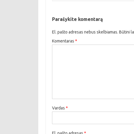
Parašykite komentarą
El. pašto adresas nebus skelbiamas.
Būtini l
Komentaras
*
Vardas
*
El. pašto adresas
*