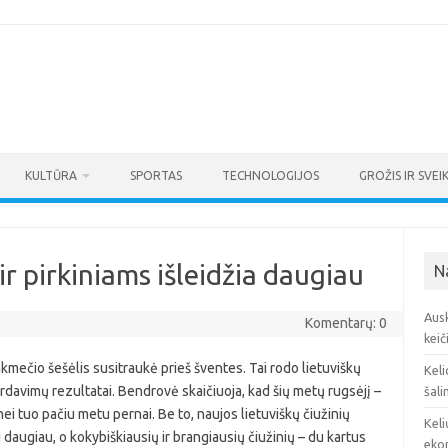
KULTŪRA
SPORTAS
TECHNOLOGIJOS
GROŽIS IR SVEI
r pirkiniams išleidžia daugiau
N
Ausk
Komentarų: 0
keič
ečio šešėlis susitraukė prieš šventes. Tai rodo lietuviškų
Keli
avimų rezultatai. Bendrovė skaičiuoja, kad šių metų rugsėjį –
šali
ei tuo pačiu metu pernai. Be to, naujos lietuviškų čiužinių
Keli
u daugiau, o kokybiškiausių ir brangiausių čiužinių – du kartus
eko