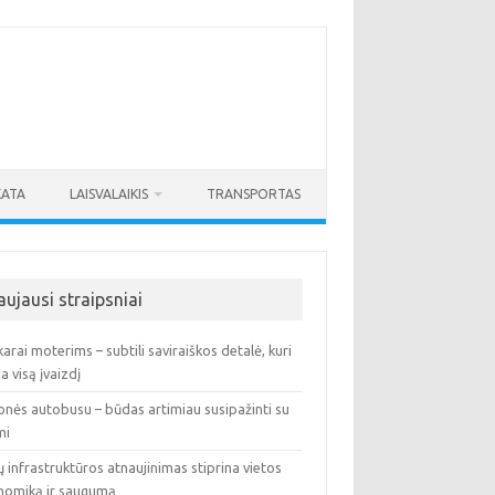
KATA
LAISVALAIKIS
TRANSPORTAS
aujausi straipsniai
arai moterims – subtili saviraiškos detalė, kuri
ia visą įvaizdį
onės autobusu – būdas artimiau susipažinti su
mi
ų infrastruktūros atnaujinimas stiprina vietos
nomiką ir saugumą