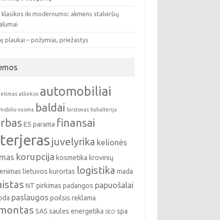
 klasikos iki modernumo: akmens stalviršių
valumai
ę plaukai – požymiai, priežastys
emos
automobiliai
ietimas
atliekos
baldai
mobiliu nuoma
birstonas
buhalterija
rbas
finansai
ES parama
nterjeras
juvelyrika
kelionės
korupcija
emas
kosmetika
krovinių
logistika
enimas
lietuvos kurortas
mada
istas
papuošalai
NT pirkimas
padangos
paslaugos
oda
poilsis
reklama
montas
SAS
saules energetika
spa
SEO