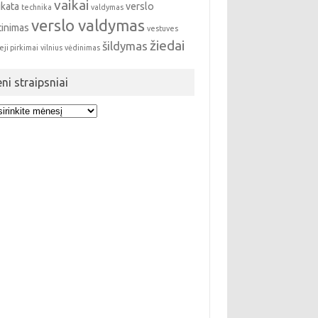
vaikai
ikata
verslo
technika
valdymas
verslo valdymas
tinimas
vestuves
žiedai
šildymas
eji pirkimai
vilnius
vėdinimas
eni straipsniai
i
ipsniai