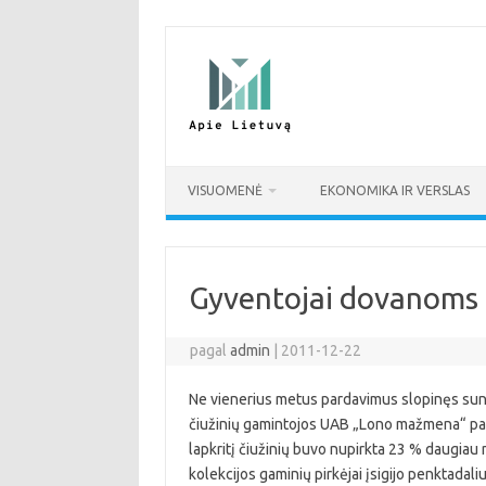
Pereiti
prie
turinio
VISUOMENĖ
EKONOMIKA IR VERSLAS
Gyventojai dovanoms i
pagal
admin
|
2011-12-22
Ne vienerius metus pardavimus slopinęs sunkm
čiužinių gamintojos UAB „Lono mažmena“ pard
lapkritį čiužinių buvo nupirkta 23 % daugiau n
kolekcijos gaminių pirkėjai įsigijo penktadali