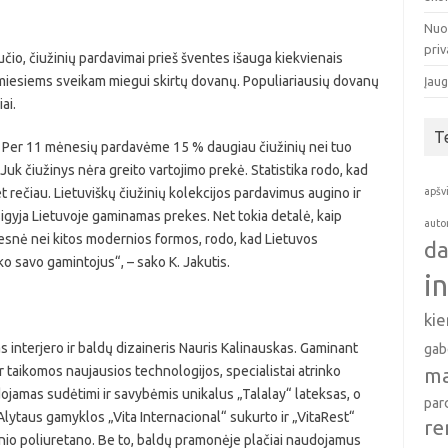
Nuo
pri
io, čiužinių pardavimai prieš šventes išauga kiekvienais
imiesiems sveikam miegui skirtų dovanų. Populiariausių dovanų
Įaug
ai.
T
s. Per 11 mėnesių pardavėme 15 % daugiau čiužinių nei tuo
Juk čiužinys nėra greito vartojimo prekė. Statistika rodo, kad
t rečiau. Lietuviškų čiužinių kolekcijos pardavimus augino ir
apšv
sigyja Lietuvoje gaminamas prekes. Net tokia detalė, kaip
auto
esnė nei kitos modernios formos, rodo, kad Lietuvos
da
aiko savo gamintojus“, – sako K. Jakutis.
i
ki
s interjero ir baldų dizaineris Nauris Kalinauskas. Gaminant
gab
 taikomos naujausios technologijos, specialistai atrinko
ma
ojamas sudėtimi ir savybėmis unikalus „Talalay“ lateksas, o
par
 Alytaus gamyklos „Vita Internacional“ sukurto ir „VitaRest“
re
io poliuretano. Be to, baldų pramonėje plačiai naudojamus