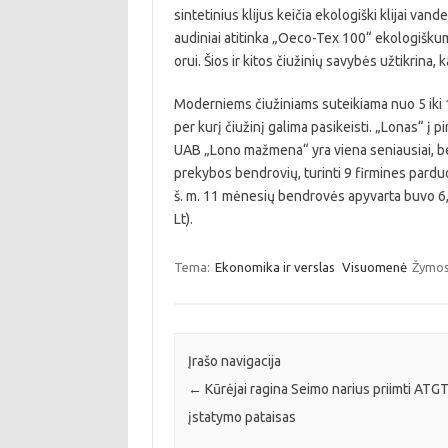
sintetinius klijus keičia ekologiški klijai va
audiniai atitinka „Oeco-Tex 100“ ekologiškumo
orui. Šios ir kitos čiužinių savybės užtikrina, k
Moderniems čiužiniams suteikiama nuo 5 iki 1
per kurį čiužinį galima pasikeisti. „Lonas“ į p
UAB „Lono mažmena“ yra viena seniausiai, be
prekybos bendrovių, turinti 9 firmines parduo
š. m. 11 mėnesių bendrovės apyvarta buvo 6,45
Lt).
Tema:
Ekonomika ir verslas
Visuomenė
Žymos
Įrašo navigacija
←
Kūrėjai ragina Seimo narius priimti ATGT
įstatymo pataisas