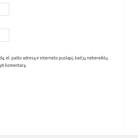
ą, el. pašto adresą ir interneto puslapį, kad jų nebereiktų
ašyti komentarą.