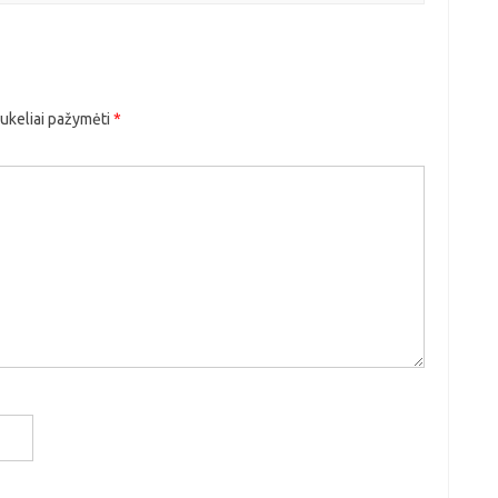
aukeliai pažymėti
*