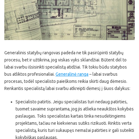
Generalinis statybų rangovas padeda ne tik pasirūpinti statybų
procesu, bet ir užtikrina, jog viskas vyks sklandžiai. Būtent dėl to
labai svarbu išsisinkti specialistą atidžiai. Tik tokiu būdu statybos
bus atliktos profesionaliai.
Generalinė ranga
– labai svarbus
procesas, todėl specialisto paieškoms reikia skirti daug dėmesio.
Renkantis specialistą labai svarbu atkreipti dėmesį į šiuos dalykus:
Specialisto patirtis. Jeigu specialistas turi nedaug patirties,
tuomet savaime suprantama, jog jis atlieka neaukštos kokybės
paslaugas. Toks specialistas kartais tinka nesudėtingiems
projektams, tačiau ne kiekvienas sutiks rizikuoti. Rinktis verta
specialistą, kuris turi sukaupęs nemažai patirties ir gali suteikti
kokybiškas paslaugas.