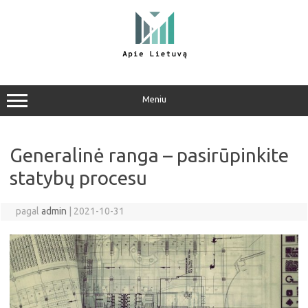
Pereiti
prie
turinio
Meniu
Generalinė ranga – pasirūpinkite
statybų procesu
pagal
admin
|
2021-10-31