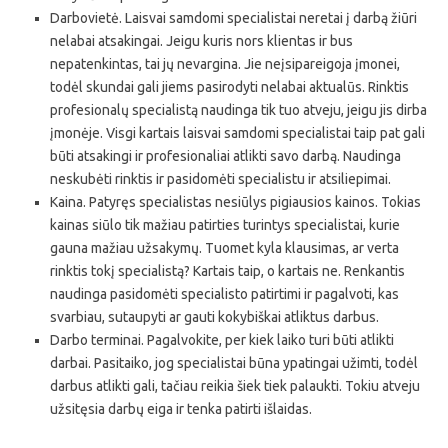
Darbovietė. Laisvai samdomi specialistai neretai į darbą žiūri
nelabai atsakingai. Jeigu kuris nors klientas ir bus
nepatenkintas, tai jų nevargina. Jie neįsipareigoja įmonei,
todėl skundai gali jiems pasirodyti nelabai aktualūs. Rinktis
profesionalų specialistą naudinga tik tuo atveju, jeigu jis dirba
įmonėje. Visgi kartais laisvai samdomi specialistai taip pat gali
būti atsakingi ir profesionaliai atlikti savo darbą. Naudinga
neskubėti rinktis ir pasidomėti specialistu ir atsiliepimai.
Kaina. Patyręs specialistas nesiūlys pigiausios kainos. Tokias
kainas siūlo tik mažiau patirties turintys specialistai, kurie
gauna mažiau užsakymų. Tuomet kyla klausimas, ar verta
rinktis tokį specialistą? Kartais taip, o kartais ne. Renkantis
naudinga pasidomėti specialisto patirtimi ir pagalvoti, kas
svarbiau, sutaupyti ar gauti kokybiškai atliktus darbus.
Darbo terminai. Pagalvokite, per kiek laiko turi būti atlikti
darbai. Pasitaiko, jog specialistai būna ypatingai užimti, todėl
darbus atlikti gali, tačiau reikia šiek tiek palaukti. Tokiu atveju
užsitęsia darbų eiga ir tenka patirti išlaidas.