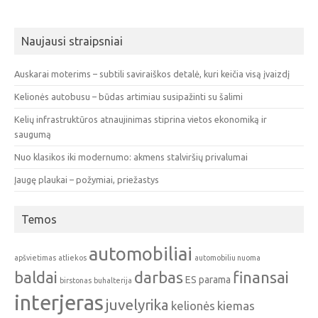
Naujausi straipsniai
Auskarai moterims – subtili saviraiškos detalė, kuri keičia visą įvaizdį
Kelionės autobusu – būdas artimiau susipažinti su šalimi
Kelių infrastruktūros atnaujinimas stiprina vietos ekonomiką ir
saugumą
Nuo klasikos iki modernumo: akmens stalviršių privalumai
Įaugę plaukai – požymiai, priežastys
Temos
automobiliai
apšvietimas
atliekos
automobiliu nuoma
baldai
darbas
finansai
ES parama
birstonas
buhalterija
interjeras
juvelyrika
kelionės
kiemas