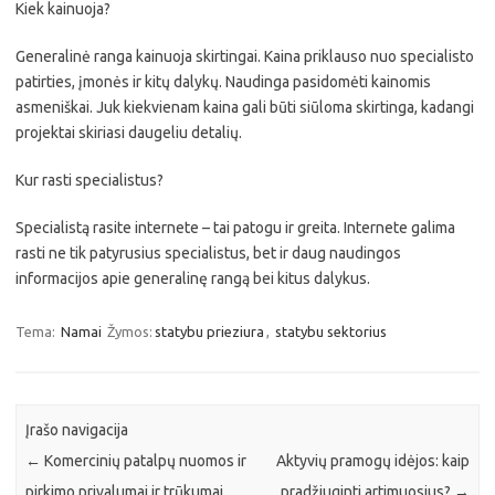
Kiek kainuoja?
Generalinė ranga kainuoja skirtingai. Kaina priklauso nuo specialisto
patirties, įmonės ir kitų dalykų. Naudinga pasidomėti kainomis
asmeniškai. Juk kiekvienam kaina gali būti siūloma skirtinga, kadangi
projektai skiriasi daugeliu detalių.
Kur rasti specialistus?
Specialistą rasite internete – tai patogu ir greita. Internete galima
rasti ne tik patyrusius specialistus, bet ir daug naudingos
informacijos apie generalinę rangą bei kitus dalykus.
Tema:
Namai
Žymos:
statybu prieziura
,
statybu sektorius
Įrašo navigacija
←
Komercinių patalpų nuomos ir
Aktyvių pramogų idėjos: kaip
pirkimo privalumai ir trūkumai
pradžiuginti artimuosius?
→