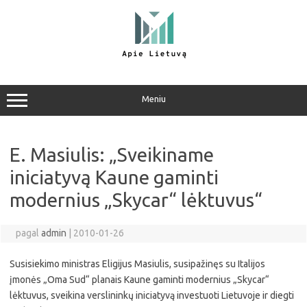
Pereiti
prie
turinio
Meniu
E. Masiulis: „Sveikiname
iniciatyvą Kaune gaminti
modernius „Skycar“ lėktuvus“
pagal
admin
|
2010-01-26
Susisiekimo ministras Eligijus Masiulis, susipažinęs su Italijos
įmonės „Oma Sud“ planais Kaune gaminti modernius „Skycar“
lėktuvus, sveikina verslininkų iniciatyvą investuoti Lietuvoje ir diegti