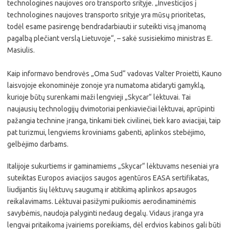
technologines naujoves oro transporto srityje. „Investicijos į
technologines naujoves transporto srityje yra mūsų prioritetas,
todėl esame pasirengę bendradarbiauti ir suteikti visą įmanomą
pagalbą plečiant verslą Lietuvoje“, – sakė susisiekimo ministras E.
Masiulis.
Kaip informavo bendrovės „Oma Sud“ vadovas Valter Proietti, Kauno
laisvojoje ekonominėje zonoje yra numatoma atidaryti gamyklą,
kurioje būtų surenkami maži lengvieji „Skycar“ lėktuvai. Tai
naujausių technologijų dvimotoriai penkiaviečiai lėktuvai, aprūpinti
pažangia technine įranga, tinkami tiek civilinei, tiek karo aviacijai, taip
pat turizmui, lengviems kroviniams gabenti, aplinkos stebėjimo,
gelbėjimo darbams.
Italijoje sukurtiems ir gaminamiems „Skycar“ lėktuvams neseniai yra
suteiktas Europos aviacijos saugos agentūros EASA sertifikatas,
liudijantis šių lėktuvų saugumą ir atitikimą aplinkos apsaugos
reikalavimams. Lėktuvai pasižymi puikiomis aerodinaminėmis
savybėmis, naudoja palyginti nedaug degalų. Vidaus įranga yra
lengvai pritaikoma įvairiems poreikiams, dėl erdvios kabinos gali būti