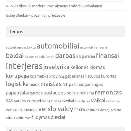
Nuo klasikos iki modernumo: akmens stalviršių privalumai
Įaugę plaukai – požymiai, priežastys
Temos
automobiliai
apšvietimas
atliekos
automobiliu nuoma
baldai
darbas
finansai
ES parama
birstonas
buhalterija
interjeras
juvelyrika
kelionės
kiemas
korupcija
kosmetika
krovinių gabenimas
lietuvos kurortas
logistika
maistas
mada
NT pirkimas
padangos
remontas
papuošalai
paslaugos
paroda
poilsis
reklama
vaikai
SAS
saules energetika
spa
sveikata
SEO
technika
valdymas
verslo valdymas
verslo skatinimas
vestuves
viesieji pirkimai
žiedai
šildymas
vilnius
vėdinimas