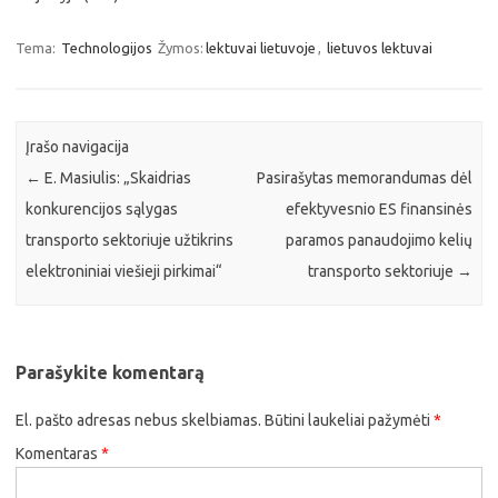
Tema:
Technologijos
Žymos:
lektuvai lietuvoje
,
lietuvos lektuvai
Įrašo navigacija
←
E. Masiulis: „Skaidrias
Pasirašytas memorandumas dėl
konkurencijos sąlygas
efektyvesnio ES finansinės
transporto sektoriuje užtikrins
paramos panaudojimo kelių
elektroniniai viešieji pirkimai“
transporto sektoriuje
→
Parašykite komentarą
El. pašto adresas nebus skelbiamas.
Būtini laukeliai pažymėti
*
Komentaras
*