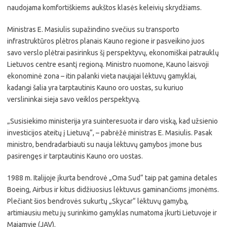
naudojama komfortiškiems aukštos klasės keleivių skrydžiams.
Ministras E. Masiulis supažindino svečius su transporto
infrastruktūros plėtros planais Kauno regione ir pasveikino juos
savo verslo plėtrai pasirinkus šį perspektyvų, ekonomiškai patrauklų
Lietuvos centre esantį regioną. Ministro nuomone, Kauno laisvoji
ekonominė zona – itin palanki vieta naujajai lėktuvų gamyklai,
kadangi šalia yra tarptautinis Kauno oro uostas, su kuriuo
verslininkai sieja savo veiklos perspektyvą.
„Susisiekimo ministerija yra suinteresuota ir daro viską, kad užsienio
investicijos ateitų į Lietuvą“, – pabrėžė ministras E. Masiulis. Pasak
ministro, bendradarbiauti su nauja lėktuvų gamybos įmone bus
pasirengęs ir tarptautinis Kauno oro uostas.
1988 m. Italijoje įkurta bendrovė „Oma Sud“ taip pat gamina detales
Boeing, Airbus ir kitus didžiuosius lėktuvus gaminančioms įmonėms.
Plečiant šios bendrovės sukurtų „Skycar“ lėktuvų gamybą,
artimiausiu metu jų surinkimo gamyklas numatoma įkurti Lietuvoje ir
Majamyje (JAV).