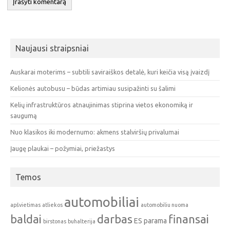
Naujausi straipsniai
Auskarai moterims – subtili saviraiškos detalė, kuri keičia visą įvaizdį
Kelionės autobusu – būdas artimiau susipažinti su šalimi
Kelių infrastruktūros atnaujinimas stiprina vietos ekonomiką ir
saugumą
Nuo klasikos iki modernumo: akmens stalviršių privalumai
Įaugę plaukai – požymiai, priežastys
Temos
automobiliai
apšvietimas
atliekos
automobiliu nuoma
baldai
darbas
finansai
ES parama
birstonas
buhalterija