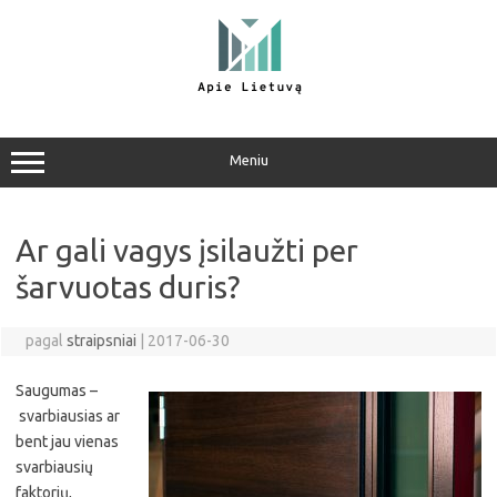
Pereiti
prie
turinio
Meniu
Ar gali vagys įsilaužti per
šarvuotas duris?
pagal
straipsniai
|
2017-06-30
Saugumas –
svarbiausias ar
bent jau vienas
svarbiausių
faktorių,