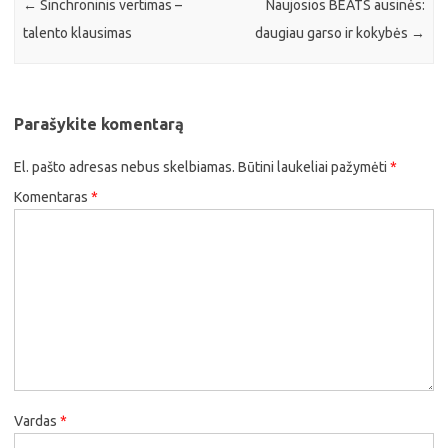
←
Sinchroninis vertimas –
Naujosios BEATS ausinės:
talento klausimas
daugiau garso ir kokybės
→
Parašykite komentarą
El. pašto adresas nebus skelbiamas.
Būtini laukeliai pažymėti
*
Komentaras
*
Vardas
*