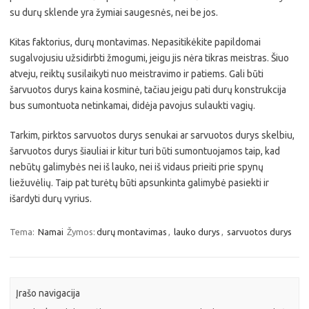
su durų sklende yra žymiai saugesnės, nei be jos.
Kitas faktorius, durų montavimas. Nepasitikėkite papildomai
sugalvojusiu užsidirbti žmogumi, jeigu jis nėra tikras meistras. Šiuo
atveju, reiktų susilaikyti nuo meistravimo ir patiems. Gali būti
šarvuotos durys kaina kosminė, tačiau jeigu pati durų konstrukcija
bus sumontuota netinkamai, didėja pavojus sulaukti vagių.
Tarkim, pirktos sarvuotos durys senukai ar sarvuotos durys skelbiu,
šarvuotos durys šiauliai ir kitur turi būti sumontuojamos taip, kad
nebūtų galimybės nei iš lauko, nei iš vidaus prieiti prie spynų
liežuvėlių. Taip pat turėtų būti apsunkinta galimybė pasiekti ir
išardyti durų vyrius.
Tema:
Namai
Žymos:
durų montavimas
,
lauko durys
,
sarvuotos durys
Įrašo navigacija