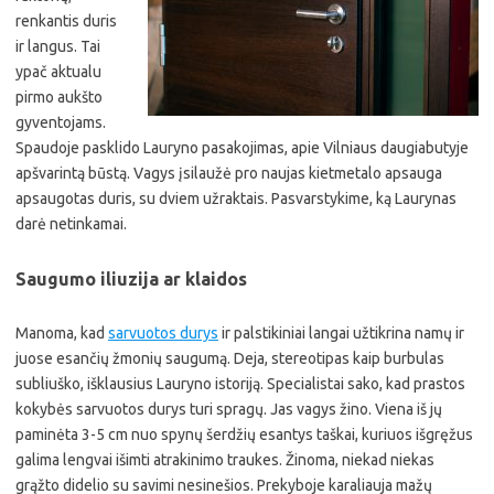
renkantis duris
ir langus. Tai
ypač aktualu
pirmo aukšto
gyventojams.
Spaudoje pasklido Lauryno pasakojimas, apie Vilniaus daugiabutyje
apšvarintą būstą. Vagys įsilaužė pro naujas kietmetalo apsauga
apsaugotas duris, su dviem užraktais. Pasvarstykime, ką Laurynas
darė netinkamai.
Saugumo iliuzija ar klaidos
Manoma, kad
sarvuotos durys
ir palstikiniai langai užtikrina namų ir
juose esančių žmonių saugumą. Deja, stereotipas kaip burbulas
subliuško, išklausius Lauryno istoriją. Specialistai sako, kad prastos
kokybės sarvuotos durys turi spragų. Jas vagys žino. Viena iš jų
paminėta 3-5 cm nuo spynų šerdžių esantys taškai, kuriuos išgręžus
galima lengvai išimti atrakinimo traukes. Žinoma, niekad niekas
grąžto didelio su savimi nesinešios. Prekyboje karaliauja mažų