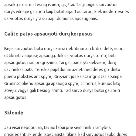
apsukų ir dar mažesnių išmerų grąžtai. Taigi, pigios sarvuotos
durys vilniuje gali būti kaip butaforija. Tuo tarpu, kiek modernesnės
sarvuotos durys yra su papildomomis apsaugomis.
Galite patys apsaugoti durų korpusus
Beje, sarvuotos buto durys kaina nebūtinai turi būti didelė, norint
užtikrinti visapusę apsaugą. Juk sarvuotos durys turėtų būti
apsaugotos nuo pragręžimo. Tai gali padaryti kiekvienų durų
savininkas pats. Tereikia papildomai uždėti nedideles grūdinto
plieno plokštes ant spynų. Gręžiant jos kaista ir grąžtas atšimpa.
Grūdinto plieno apsauga apsaugo spynų cilindrus, kuriuos kitų
atveju, vagys gali tiesiog iššimti. Tad sarvo durys butui gali būti
apsaugotos.
Sklendė
Jau visai nepopuliari, tačiau labai prie šeimininkų ramybės
prisidedanti sklendė. Specialistai tikina, kad šarvuotos lauko durys