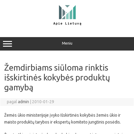
Pereiti
prie
turinio
Meniu
Žemdirbiams siūloma rinktis
išskirtinės kokybės produktų
gamybą
pagal
admin
|
2010-01-29
Žemės ūkio ministerijoje įvyko Išskirtinės kokybės žemės ūkio ir
maisto produktų tarybos ir ekspertų komiteto jungtinis posėdis.