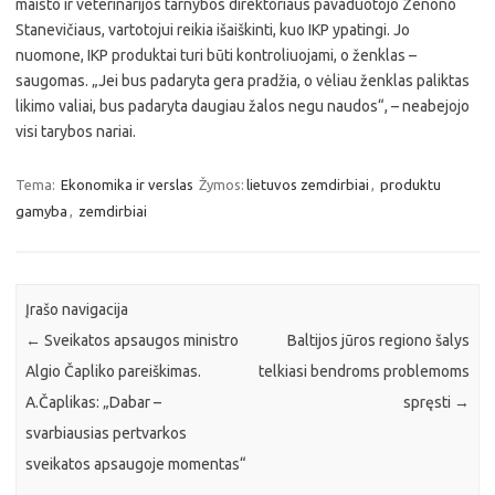
maisto ir veterinarijos tarnybos direktoriaus pavaduotojo Zenono
Stanevičiaus, vartotojui reikia išaiškinti, kuo IKP ypatingi. Jo
nuomone, IKP produktai turi būti kontroliuojami, o ženklas –
saugomas. „Jei bus padaryta gera pradžia, o vėliau ženklas paliktas
likimo valiai, bus padaryta daugiau žalos negu naudos“, – neabejojo
visi tarybos nariai.
Tema:
Ekonomika ir verslas
Žymos:
lietuvos zemdirbiai
,
produktu
gamyba
,
zemdirbiai
Įrašo navigacija
←
Sveikatos apsaugos ministro
Baltijos jūros regiono šalys
Algio Čapliko pareiškimas.
telkiasi bendroms problemoms
A.Čaplikas: „Dabar –
spręsti
→
svarbiausias pertvarkos
sveikatos apsaugoje momentas“