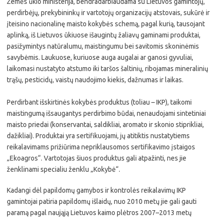
Žemės ūkio ministerija, bendradarbiaudama su Lietuvos gamintojų,
perdirbėjų, prekybininkų ir vartotojų organizacijų atstovais, sukūrė ir
įteisino nacionalinę maisto kokybės schemą, pagal kurią, tausojant
aplinką, iš Lietuvos ūkiuose išaugintų žaliavų gaminami produktai,
pasižymintys natūralumu, maistingumu bei savitomis skoninėmis
savybėmis. Laukuose, kuriuose auga augalai ar ganosi gyvuliai,
laikomasi nustatyto atstumo iki taršos šaltinių, ribojamas mineralinių
trąšų, pesticidų, vaistų naudojimo kiekis, dažnumas ir laikas.
Perdirbant išskirtinės kokybės produktus (toliau – IKP), taikomi
maistingumą išsaugantys perdirbimo būdai, nenaudojami sintetiniai
maisto priedai (konservantai, saldikliai, aromato ir skonio stiprikliai,
dažikliai). Produktai yra sertifikuojami, jų atitiktis nustatytiems
reikalavimams prižiūrima nepriklausomos sertifikavimo įstaigos
„Ekoagros“. Vartotojas šiuos produktus gali atpažinti, nes jie
ženklinami specialiu ženklu „Kokybė“.
Kadangi dėl papildomų gamybos ir kontrolės reikalavimų IKP
gamintojai patiria papildomų išlaidų, nuo 2010 metų jie gali gauti
paramą pagal naująją Lietuvos kaimo plėtros 2007–2013 metų