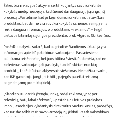
Šalies bitininkai, ypač aktyviai sertifikuojantys savo išskirtinės
kokybės medų, neabejoja, kad šiemet dar daugiau jų įsijungs į šį
procesą. „Pastebime, kad pirkėjai domisi išskirtiniais lietuviškais
produktais, bet dar ne visi suvokia kokybės schemos esmę, jiems
reikia daugiau informacijos, o produktams – reklamos“, – teigė
Lietuvos bitininkų sąjungos prezidentas prof. Algirdas Skirkevičius.
Posėdžio dalyviai sutarė, kad pagrindinė šiandienos aktualija yra
informacijos apie IKP pateikimas vartotojams. Pastariesiems
paliekama teisė rinktis, bet juos būtina šviesti. Pastebėta, kad ne
kiekvienas vartotojas gali pasakyti, kuo IKP skiriasi nuo kitų
produktų, todėl būtinas aktyvesnis viešinimas. Ne mažiau svarbu,
kad IKP gamintojai jungtųsi ir būtų pajėgūs pateikti reikiamą
pageidaujamų produktų kiekį.
„Šiandien IKP dar tik įžengia į rinką, todėl reklama, ypač per
televiziją, būtų labai efektyvi“, – pastebėjo Lietuvos prekybos
įmonių asociacijos vykdantysis direktorius Marius Busilas, pabrėžęs,
kad IKP dar reikia rasti savo vartotoją ir jį įtikinti. Pasak Valstybinės