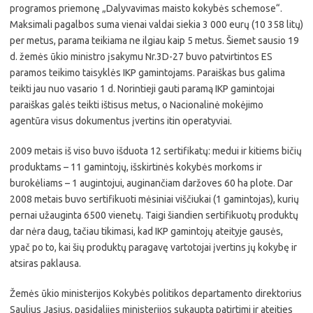
programos priemonę „Dalyvavimas maisto kokybės schemose“.
Maksimali pagalbos suma vienai valdai siekia 3 000 eurų (10 358 litų)
per metus, parama teikiama ne ilgiau kaip 5 metus. Šiemet sausio 19
d. žemės ūkio ministro įsakymu Nr.3D-27 buvo patvirtintos ES
paramos teikimo taisyklės IKP gamintojams. Paraiškas bus galima
teikti jau nuo vasario 1 d. Norintieji gauti paramą IKP gamintojai
paraiškas galės teikti ištisus metus, o Nacionalinė mokėjimo
agentūra visus dokumentus įvertins itin operatyviai.
2009 metais iš viso buvo išduota 12 sertifikatų: medui ir kitiems bičių
produktams – 11 gamintojų, išskirtinės kokybės morkoms ir
burokėliams – 1 augintojui, auginančiam daržoves 60 ha plote. Dar
2008 metais buvo sertifikuoti mėsiniai viščiukai (1 gamintojas), kurių
pernai užauginta 6500 vienetų. Taigi šiandien sertifikuotų produktų
dar nėra daug, tačiau tikimasi, kad IKP gamintojų ateityje gausės,
ypač po to, kai šių produktų paragavę vartotojai įvertins jų kokybę ir
atsiras paklausa.
Žemės ūkio ministerijos Kokybės politikos departamento direktorius
Saulius Jasius, pasidalijęs ministerijos sukaupta patirtimi ir ateities