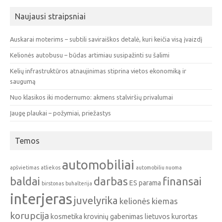
Naujausi straipsniai
Auskarai moterims – subtili saviraiškos detalė, kuri keičia visą įvaizdį
Kelionės autobusu – būdas artimiau susipažinti su šalimi
Kelių infrastruktūros atnaujinimas stiprina vietos ekonomiką ir
saugumą
Nuo klasikos iki modernumo: akmens stalviršių privalumai
Įaugę plaukai – požymiai, priežastys
Temos
automobiliai
apšvietimas
atliekos
automobiliu nuoma
baldai
darbas
finansai
ES parama
birstonas
buhalterija
interjeras
juvelyrika
kelionės
kiemas
korupcija
kosmetika
krovinių gabenimas
lietuvos kurortas