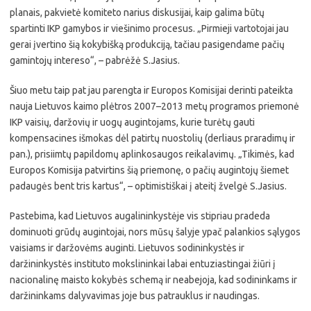
planais, pakvietė komiteto narius diskusijai, kaip galima būtų
spartinti IKP gamybos ir viešinimo procesus. „Pirmieji vartotojai jau
gerai įvertino šią kokybišką produkciją, tačiau pasigendame pačių
gamintojų intereso“, – pabrėžė S.Jasius.
Šiuo metu taip pat jau parengta ir Europos Komisijai derinti pateikta
nauja Lietuvos kaimo plėtros 2007–2013 metų programos priemonė
IKP vaisių, daržovių ir uogų augintojams, kurie turėtų gauti
kompensacines išmokas dėl patirtų nuostolių (derliaus praradimų ir
pan.), prisiimtų papildomų aplinkosaugos reikalavimų. „Tikimės, kad
Europos Komisija patvirtins šią priemonę, o pačių augintojų šiemet
padaugės bent tris kartus“, – optimistiškai į ateitį žvelgė S.Jasius.
Pastebima, kad Lietuvos augalininkystėje vis stipriau pradeda
dominuoti grūdų augintojai, nors mūsų šalyje ypač palankios sąlygos
vaisiams ir daržovėms auginti. Lietuvos sodininkystės ir
daržininkystės instituto mokslininkai labai entuziastingai žiūri į
nacionalinę maisto kokybės schemą ir neabejoja, kad sodininkams ir
daržininkams dalyvavimas joje bus patrauklus ir naudingas.