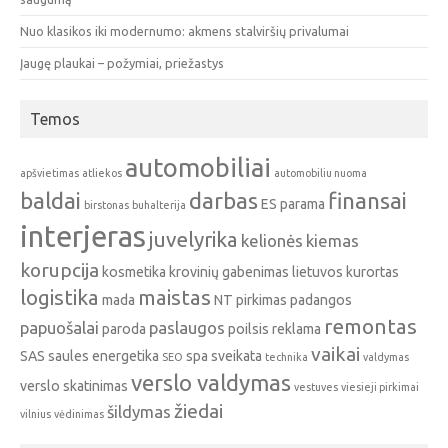
Nuo klasikos iki modernumo: akmens stalviršių privalumai
Įaugę plaukai – požymiai, priežastys
Temos
automobiliai
apšvietimas
atliekos
automobiliu nuoma
baldai
darbas
finansai
ES parama
birstonas
buhalterija
interjeras
juvelyrika
kelionės
kiemas
korupcija
kosmetika
krovinių gabenimas
lietuvos kurortas
logistika
maistas
mada
NT pirkimas
padangos
remontas
papuošalai
paslaugos
paroda
poilsis
reklama
vaikai
SAS
saules energetika
spa
sveikata
SEO
technika
valdymas
verslo valdymas
verslo skatinimas
vestuves
viesieji pirkimai
žiedai
šildymas
vilnius
vėdinimas