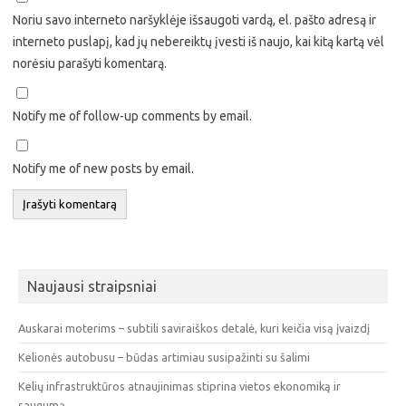
Noriu savo interneto naršyklėje išsaugoti vardą, el. pašto adresą ir
interneto puslapį, kad jų nebereiktų įvesti iš naujo, kai kitą kartą vėl
norėsiu parašyti komentarą.
Notify me of follow-up comments by email.
Notify me of new posts by email.
Naujausi straipsniai
Auskarai moterims – subtili saviraiškos detalė, kuri keičia visą įvaizdį
Kelionės autobusu – būdas artimiau susipažinti su šalimi
Kelių infrastruktūros atnaujinimas stiprina vietos ekonomiką ir
saugumą