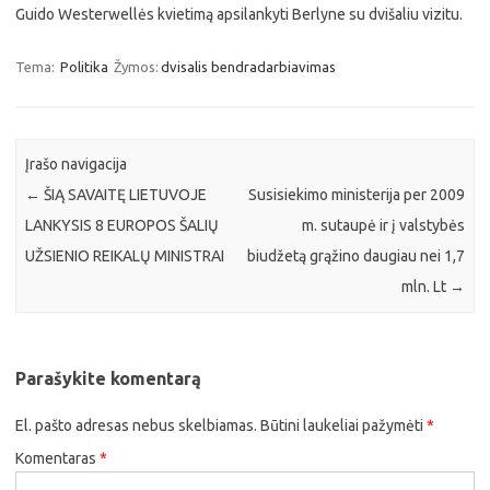
Guido Westerwellės kvietimą apsilankyti Berlyne su dvišaliu vizitu.
Tema:
Politika
Žymos:
dvisalis bendradarbiavimas
Įrašo navigacija
←
ŠIĄ SAVAITĘ LIETUVOJE
Susisiekimo ministerija per 2009
LANKYSIS 8 EUROPOS ŠALIŲ
m. sutaupė ir į valstybės
UŽSIENIO REIKALŲ MINISTRAI
biudžetą grąžino daugiau nei 1,7
mln. Lt
→
Parašykite komentarą
El. pašto adresas nebus skelbiamas.
Būtini laukeliai pažymėti
*
Komentaras
*