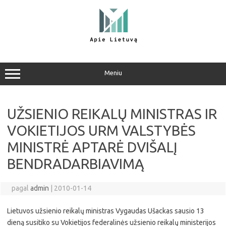
Pereiti
prie
turinio
Meniu
UŽSIENIO REIKALŲ MINISTRAS IR
VOKIETIJOS URM VALSTYBĖS
MINISTRĖ APTARĖ DVIŠALĮ
BENDRADARBIAVIMĄ
pagal
admin
|
2010-01-14
Lietuvos užsienio reikalų ministras Vygaudas Ušackas sausio 13
dieną susitiko su Vokietijos federalinės užsienio reikalų ministerijos