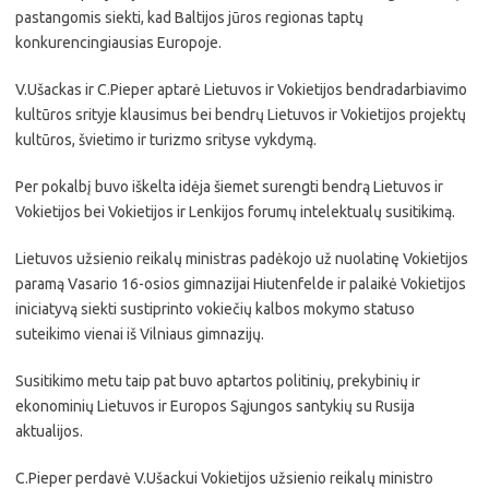
pastangomis siekti, kad Baltijos jūros regionas taptų
konkurencingiausias Europoje.
V.Ušackas ir C.Pieper aptarė Lietuvos ir Vokietijos bendradarbiavimo
kultūros srityje klausimus bei bendrų Lietuvos ir Vokietijos projektų
kultūros, švietimo ir turizmo srityse vykdymą.
Per pokalbį buvo iškelta idėja šiemet surengti bendrą Lietuvos ir
Vokietijos bei Vokietijos ir Lenkijos forumų intelektualų susitikimą.
Lietuvos užsienio reikalų ministras padėkojo už nuolatinę Vokietijos
paramą Vasario 16-osios gimnazijai Hiutenfelde ir palaikė Vokietijos
iniciatyvą siekti sustiprinto vokiečių kalbos mokymo statuso
suteikimo vienai iš Vilniaus gimnazijų.
Susitikimo metu taip pat buvo aptartos politinių, prekybinių ir
ekonominių Lietuvos ir Europos Sąjungos santykių su Rusija
aktualijos.
C.Pieper perdavė V.Ušackui Vokietijos užsienio reikalų ministro