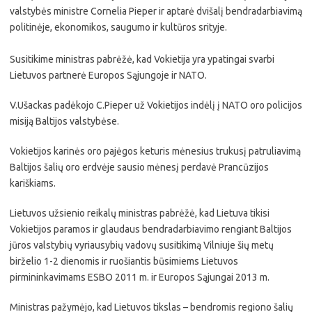
valstybės ministre Cornelia Pieper ir aptarė dvišalį bendradarbiavimą
politinėje, ekonomikos, saugumo ir kultūros srityje.
Susitikime ministras pabrėžė, kad Vokietija yra ypatingai svarbi
Lietuvos partnerė Europos Sąjungoje ir NATO.
V.Ušackas padėkojo C.Pieper už Vokietijos indėlį į NATO oro policijos
misiją Baltijos valstybėse.
Vokietijos karinės oro pajėgos keturis mėnesius trukusį patruliavimą
Baltijos šalių oro erdvėje sausio mėnesį perdavė Prancūzijos
kariškiams.
Lietuvos užsienio reikalų ministras pabrėžė, kad Lietuva tikisi
Vokietijos paramos ir glaudaus bendradarbiavimo rengiant Baltijos
jūros valstybių vyriausybių vadovų susitikimą Vilniuje šių metų
birželio 1-2 dienomis ir ruošiantis būsimiems Lietuvos
pirmininkavimams ESBO 2011 m. ir Europos Sąjungai 2013 m.
Ministras pažymėjo, kad Lietuvos tikslas – bendromis regiono šalių