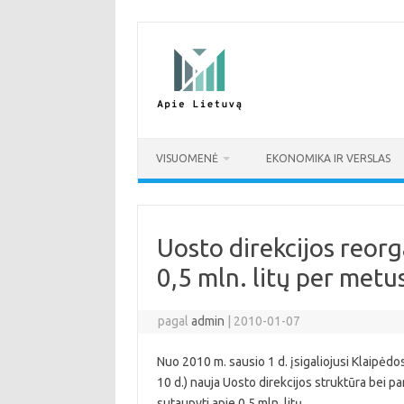
Pereiti
prie
turinio
VISUOMENĖ
EKONOMIKA IR VERSLAS
Uosto direkcijos reorg
0,5 mln. litų per metu
pagal
admin
|
2010-01-07
Nuo 2010 m. sausio 1 d. įsigaliojusi Klaipėdo
10 d.) nauja Uosto direkcijos struktūra bei p
sutaupyti apie 0,5 mln. litų.