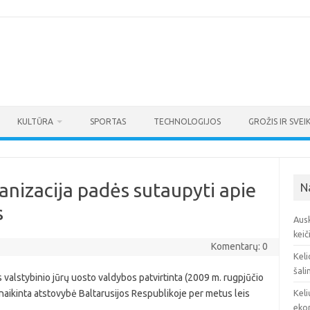
KULTŪRA
SPORTAS
TECHNOLOGIJOS
GROŽIS IR SVEI
anizacija padės sutaupyti apie
N
s
Ausk
keič
Komentarų: 0
Keli
šali
s valstybinio jūrų uosto valdybos patvirtinta (2009 m. rugpjūčio
anaikinta atstovybė Baltarusijos Respublikoje per metus leis
Keli
eko