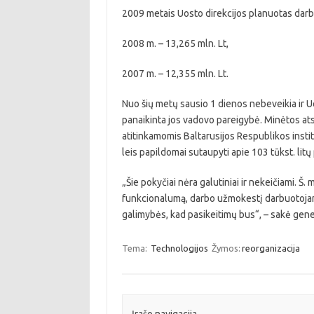
2009 metais Uosto direkcijos planuotas dar
2008 m. – 13,265 mln. Lt,
2007 m. – 12,355 mln. Lt.
Nuo šių metų sausio 1 dienos nebeveikia ir U
panaikinta jos vadovo pareigybė. Minėtos ats
atitinkamomis Baltarusijos Respublikos insti
leis papildomai sutaupyti apie 103 tūkst. litų
„Šie pokyčiai nėra galutiniai ir nekeičiami. Š.
funkcionalumą, darbo užmokestį darbuotojam
galimybės, kad pasikeitimų bus“, – sakė gener
Tema:
Technologijos
Žymos:
reorganizacija