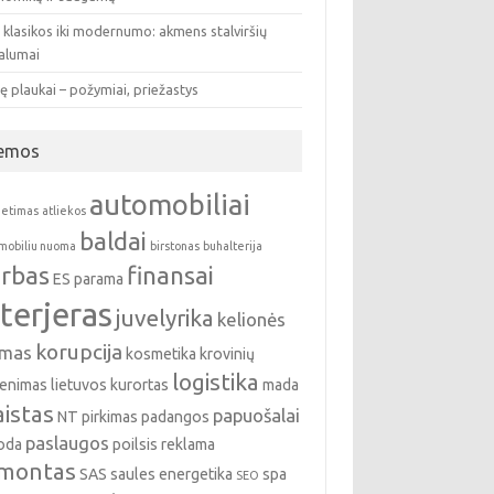
 klasikos iki modernumo: akmens stalviršių
valumai
ę plaukai – požymiai, priežastys
emos
automobiliai
ietimas
atliekos
baldai
mobiliu nuoma
birstonas
buhalterija
rbas
finansai
ES parama
nterjeras
juvelyrika
kelionės
korupcija
emas
kosmetika
krovinių
logistika
enimas
lietuvos kurortas
mada
istas
papuošalai
NT pirkimas
padangos
paslaugos
oda
poilsis
reklama
montas
SAS
saules energetika
spa
SEO