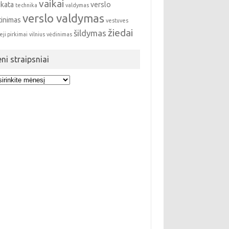
vaikai
ikata
verslo
technika
valdymas
verslo valdymas
tinimas
vestuves
žiedai
šildymas
eji pirkimai
vilnius
vėdinimas
eni straipsniai
i
ipsniai