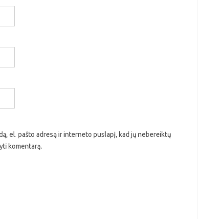
ą, el. pašto adresą ir interneto puslapį, kad jų nebereiktų
ašyti komentarą.