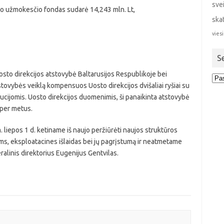
sve
bo užmokesčio fondas sudarė 14,243 mln. Lt,
ska
viesi
S
osto direkcijos atstovybė Baltarusijos Respublikoje bei
Sen
tovybės veiklą kompensuos Uosto direkcijos dvišaliai ryšiai su
stra
tucijomis. Uosto direkcijos duomenimis, ši panaikinta atstovybė
 per metus.
 m. liepos 1 d. ketiname iš naujo peržiūrėti naujos struktūros
s, eksploatacines išlaidas bei jų pagrįstumą ir neatmetame
alinis direktorius Eugenijus Gentvilas.