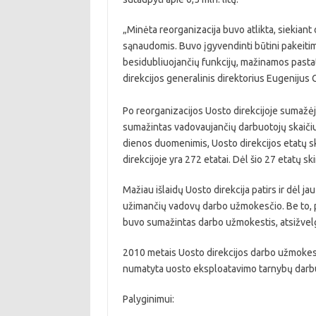
„Minėta reorganizacija buvo atlikta, siekiant 
sąnaudomis. Buvo įgyvendinti būtini pakeitima
besidubliuojančių funkcijų, mažinamos pastat
direkcijos generalinis direktorius Eugenijus 
Po reorganizacijos Uosto direkcijoje sumažėjo
sumažintas vadovaujančių darbuotojų skaiči
dienos duomenimis, Uosto direkcijos etatų s
direkcijoje yra 272 etatai. Dėl šio 27 etatų 
Mažiau išlaidų Uosto direkcija patirs ir dėl 
užimančių vadovų darbo užmokesčio. Be to, p
buvo sumažintas darbo užmokestis, atsižvelg
2010 metais Uosto direkcijos darbo užmokesčio 
numatyta uosto eksploatavimo tarnybų darb
Palyginimui: