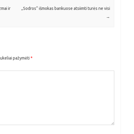
mai ir
„Sodros“ išmokas bankuose atsiimti turės ne visi
→
aukeliai pažymėti
*