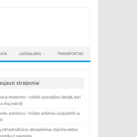
KATA
LAISVALAIKIS
TRANSPORTAS
aujausi straipsniai
arai moterims – subtili saviraiškos detalė, kuri
ia visą įvaizdį
onės autobusu – būdas artimiau susipažinti su
mi
ų infrastruktūros atnaujinimas stiprina vietos
nomiką ir saugumą