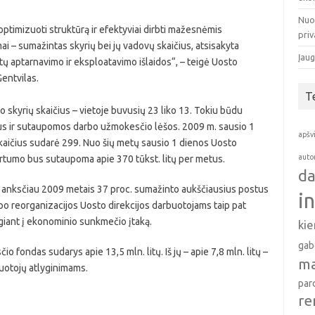
Nuo
optimizuoti struktūrą ir efektyviai dirbti mažesnėmis
pri
i – sumažintas skyrių bei jų vadovų skaičius, atsisakyta
Įaug
ų aptarnavimo ir eksploatavimo išlaidos“, – teigė Uosto
Gentvilas.
T
 skyrių skaičius – vietoje buvusių 23 liko 13. Tokiu būdu
us ir sutaupomos darbo užmokesčio lėšos. 2009 m. sausio 1
apšv
kaičius sudarė 299. Nuo šių metų sausio 1 dienos Uosto
auto
skirtumo bus sutaupoma apie 370 tūkst. litų per metus.
da
jau anksčiau 2009 metais 37 proc. sumažinto aukščiausius postus
i
o reorganizacijos Uosto direkcijos darbuotojams taip pat
iant į ekonominio sunkmečio įtaką.
ki
gab
fondas sudarys apie 13,5 mln. litų. Iš jų – apie 7,8 mln. litų –
ma
uotojų atlyginimams.
par
re