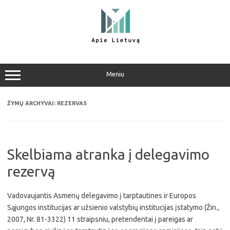
Pereiti
prie
turinio
Meniu
ŽYMŲ ARCHYVAI:
REZERVAS
Skelbiama atranka į delegavimo
rezervą
Vadovaujantis Asmenų delegavimo į tarptautines ir Europos
Sąjungos institucijas ar užsienio valstybių institucijas įstatymo (Žin.,
2007, Nr. 81-3322) 11 straipsniu, pretendentai į pareigas ar