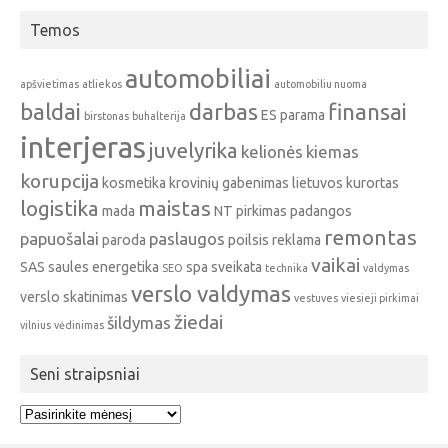
Temos
automobiliai
apšvietimas
atliekos
automobiliu nuoma
baldai
darbas
finansai
ES parama
birstonas
buhalterija
interjeras
juvelyrika
kelionės
kiemas
korupcija
kosmetika
krovinių gabenimas
lietuvos kurortas
logistika
maistas
mada
NT pirkimas
padangos
remontas
papuošalai
paslaugos
paroda
poilsis
reklama
vaikai
SAS
saules energetika
spa
sveikata
SEO
technika
valdymas
verslo valdymas
verslo skatinimas
vestuves
viesieji pirkimai
žiedai
šildymas
vilnius
vėdinimas
Seni straipsniai
Seni
straipsniai