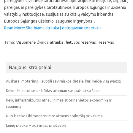
pareigybes civilinėse tarptautinėse operacijose ar misijose, taip pat į
pareigas ar pareigybes tarptautinėse, Europos Sąjungos ir užsienio
valstybių institucijose, susijusias su krizių valdymu ir bendra
Europos Sąjungos užsienio, saugumo ir gynybos…
Read More: Skelbiama atranka į delegavimo rezervą »
Tema:
Visuomenė
Žymos:
atranka
,
lietuvos rezervas
,
rezervas
Naujausi straipsniai
Auskarai moterims – subtili saviraiškos detalė, kuri keičia visą įvaizdį
Kelionės autobusu – būdas artimiau susipažinti su šalimi
Kelių infrastruktūros atnaujinimas stiprina vietos ekonomiką ir
saugumą
Nuo klasikos iki modernumo: akmens stalviršių privalumai
Įaugę plaukai – požymiai, priežastys