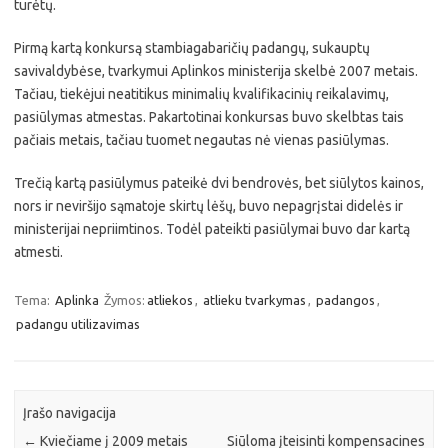
turėtų.
Pirmą kartą konkursą stambiagabaričių padangų, sukauptų
savivaldybėse, tvarkymui Aplinkos ministerija skelbė 2007 metais.
Tačiau, tiekėjui neatitikus minimalių kvalifikacinių reikalavimų,
pasiūlymas atmestas. Pakartotinai konkursas buvo skelbtas tais
pačiais metais, tačiau tuomet negautas nė vienas pasiūlymas.
Trečią kartą pasiūlymus pateikė dvi bendrovės, bet siūlytos kainos,
nors ir neviršijo sąmatoje skirtų lėšų, buvo nepagrįstai didelės ir
ministerijai nepriimtinos. Todėl pateikti pasiūlymai buvo dar kartą
atmesti.
Tema:
Aplinka
Žymos:
atliekos
,
atlieku tvarkymas
,
padangos
,
padangu utilizavimas
Įrašo navigacija
←
Kviečiame į 2009 metais
Siūloma įteisinti kompensacines