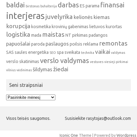
baldai
darbas
finansai
ES parama
birstonas
buhalterija
interjeras
juvelyrika
kelionės
kiemas
korupcija
kosmetika
krovinių gabenimas
lietuvos kurortas
logistika
maistas
mada
NT pirkimas
padangos
remontas
papuošalai
paslaugos
paroda
poilsis
reklama
vaikai
SAS
saules energetika
spa
sveikata
SEO
technika
valdymas
verslo valdymas
verslo skatinimas
vestuves
viesieji pirkimai
žiedai
šildymas
vilnius
vėdinimas
Seni straipsniai
Seni
straipsniai
Visos teisės saugomos.
Susisiekite rasytojas@outlook.com
Iconic One
Theme | Powered by
Wordpress