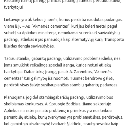
Pastarieji turėtų pareigą priimtas padangų atliekas perduoti atliekų
tvarkytojui.
Lietuvoje yra tik kelios įmonės, kurios perdirba naudotas padangas.
Viena iš jų – AB “Akmenės cementas”, kuri jau keleri metai, pagal
sutartį su Aplinkos ministerija, nemokamai surenka iš savivaldybių
padangų atliekas ir jas panaudoja kaip alternatyvųjį kurą. Transporto
išlaidas dengia savivaldybės.
Tačiau stambių gabaritų padangų utilizavimo problema išlieka, nes
joms smulkinti reikalinga speciali įranga, kurios neturi atliekų
tvarkytojai. Dabar tokią įrangą, pasak A. Zarembos, “Akmenės
cementas” turi galimybę išsinuomoti. Tuomet bendrovė galėtų
perdirbti visas šalyje susikaupiančias stambių gabaritų padangas.
Planuojama, jog dėl stambiagabaričių padangų utilizavimo bus
skelbiamas konkursas. A. Spruogio žodžiais, šiame sektoriuje
Aplinkos ministerija mato problemą ir prireikus yra nusiteikusi
paremti šių atliekų, kurių tvarkymas yra problematiškas, perdirbėjus,
kol gamintojo atsakomybė tvarkant šį atliekų srautą neveikia kaip