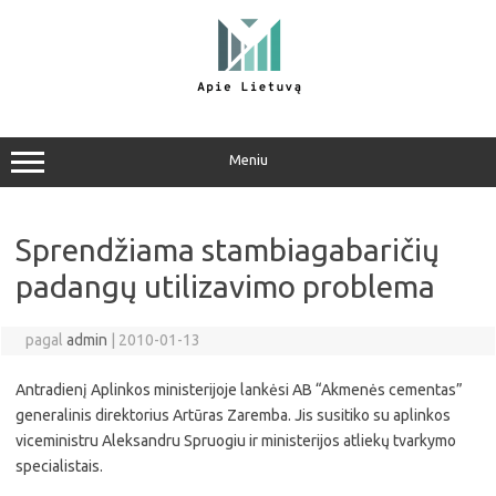
Pereiti
prie
turinio
Meniu
Sprendžiama stambiagabaričių
padangų utilizavimo problema
pagal
admin
|
2010-01-13
Antradienį Aplinkos ministerijoje lankėsi AB “Akmenės cementas”
generalinis direktorius Artūras Zaremba. Jis susitiko su aplinkos
viceministru Aleksandru Spruogiu ir ministerijos atliekų tvarkymo
specialistais.