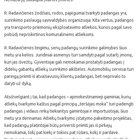
R. Radavičienės žodžiais, rodos, pajėgumai tvarkyti padangas yra,
surinkimo paslaugą savivaldybės organizuoja. Kita vertus, padangos
yra transporto priemonių eksploatavimo atliekos, kurios pagal savo
pobūdį nepriskirtinos komunalinėms atliekoms.
R. Radavičienės teigimu, senų padangų surinkimo galimybės šiuo
metu yra kelios. Juridiniai asmenys turi samdyti pagal sutartį įmonę,
kuri jas išvežtų. Gyventojai gali nemokamai pristatyti padangas į
didelių gabaritų atliekų surinkimo aikšteles. Automobilių servisai turi
pareigą priimti iš atvažiavusių klientų padangas, bet neprivalo to
daryti už dyką.
Atsižvelgiant į tai, kad padangos – apmokestinamieji gaminiai, kurių
atliekų tvarkymo kaštus pagal principą „teršėjas moka“ turi padengti
padangas į vidaus rinką tiekiantys gamintojai ir importuotojai, šiuo
metu yra derinamas Atliekų tvarkymo įstatymo pakeitimo projektas,
kad padangų platintojai būtų priversti priimti jas iš pirkėjų
nemokamai, tokį pat kiekį ir tokios pat rūšies, kokį ir pardavė.