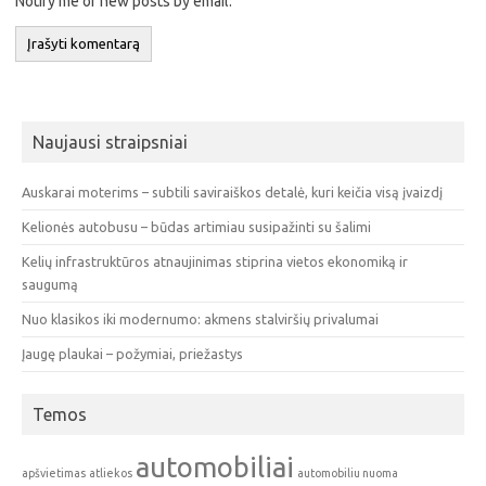
Notify me of new posts by email.
Naujausi straipsniai
Auskarai moterims – subtili saviraiškos detalė, kuri keičia visą įvaizdį
Kelionės autobusu – būdas artimiau susipažinti su šalimi
Kelių infrastruktūros atnaujinimas stiprina vietos ekonomiką ir
saugumą
Nuo klasikos iki modernumo: akmens stalviršių privalumai
Įaugę plaukai – požymiai, priežastys
Temos
automobiliai
apšvietimas
atliekos
automobiliu nuoma