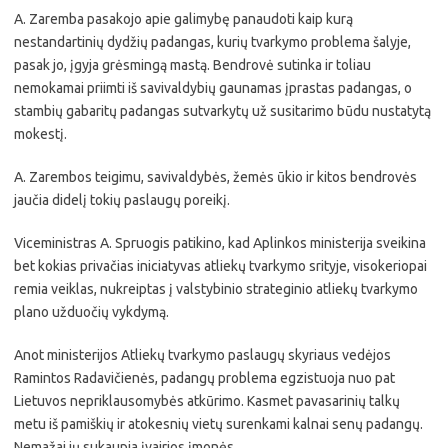
A. Zaremba pasakojo apie galimybę panaudoti kaip kurą
nestandartinių dydžių padangas, kurių tvarkymo problema šalyje,
pasak jo, įgyja grėsmingą mastą. Bendrovė sutinka ir toliau
nemokamai priimti iš savivaldybių gaunamas įprastas padangas, o
stambių gabaritų padangas sutvarkytų už susitarimo būdu nustatytą
mokestį.
A. Zarembos teigimu, savivaldybės, žemės ūkio ir kitos bendrovės
jaučia didelį tokių paslaugų poreikį.
Viceministras A. Spruogis patikino, kad Aplinkos ministerija sveikina
bet kokias privačias iniciatyvas atliekų tvarkymo srityje, visokeriopai
remia veiklas, nukreiptas į valstybinio strateginio atliekų tvarkymo
plano užduočių vykdymą.
Anot ministerijos Atliekų tvarkymo paslaugų skyriaus vedėjos
Ramintos Radavičienės, padangų problema egzistuoja nuo pat
Lietuvos nepriklausomybės atkūrimo. Kasmet pavasarinių talkų
metu iš pamiškių ir atokesnių vietų surenkami kalnai senų padangų.
Nemažai jų sukaupia įvairios įmonės.