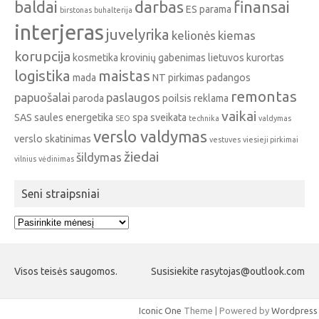
baldai
darbas
finansai
ES parama
birstonas
buhalterija
interjeras
juvelyrika
kelionės
kiemas
korupcija
kosmetika
krovinių gabenimas
lietuvos kurortas
logistika
maistas
mada
NT pirkimas
padangos
remontas
papuošalai
paslaugos
paroda
poilsis
reklama
vaikai
SAS
saules energetika
spa
sveikata
SEO
technika
valdymas
verslo valdymas
verslo skatinimas
vestuves
viesieji pirkimai
žiedai
šildymas
vilnius
vėdinimas
Seni straipsniai
Seni
straipsniai
Visos teisės saugomos.
Susisiekite rasytojas@outlook.com
Iconic One
Theme | Powered by
Wordpress