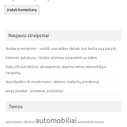
Naujausi straipsniai
Auskarai moterims – subtili saviraiškos detalė, kuri keičia visą įvaizdį
Kelionės autobusu – būdas artimiau susipažinti su šalimi
Kelių infrastruktūros atnaujinimas stiprina vietos ekonomiką ir
saugumą
Nuo klasikos iki modernumo: akmens stalviršių privalumai
Įaugę plaukai – požymiai, priežastys
Temos
automobiliai
apšvietimas
atliekos
automobiliu nuoma