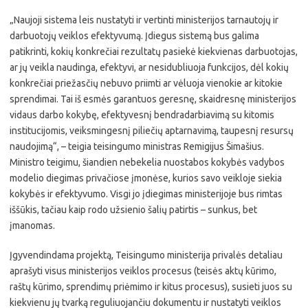
„Naujoji sistema leis nustatyti ir vertinti ministerijos tarnautojų ir
darbuotojų veiklos efektyvumą. Įdiegus sistemą bus galima
patikrinti, kokių konkrečiai rezultatų pasiekė kiekvienas darbuotojas,
ar jų veikla naudinga, efektyvi, ar nesidubliuoja funkcijos, dėl kokių
konkrečiai priežasčių nebuvo priimti ar vėluoja vienokie ar kitokie
sprendimai. Tai iš esmės garantuos geresnę, skaidresnę ministerijos
vidaus darbo kokybę, efektyvesnį bendradarbiavimą su kitomis
institucijomis, veiksmingesnį piliečių aptarnavimą, taupesnį resursų
naudojimą“, – teigia teisingumo ministras Remigijus Šimašius.
Ministro teigimu, šiandien nebekelia nuostabos kokybės vadybos
modelio diegimas privačiose įmonėse, kurios savo veikloje siekia
kokybės ir efektyvumo. Visgi jo įdiegimas ministerijoje bus rimtas
iššūkis, tačiau kaip rodo užsienio šalių patirtis – sunkus, bet
įmanomas.
Įgyvendindama projektą, Teisingumo ministerija privalės detaliau
aprašyti visus ministerijos veiklos procesus (teisės aktų kūrimo,
raštų kūrimo, sprendimų priėmimo ir kitus procesus), susieti juos su
kiekvienu jų tvarką reguliuojančiu dokumentu ir nustatyti veiklos