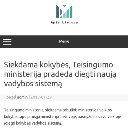
Pereiti
prie
turinio
Meniu
Siekdama kokybės, Teisingumo
ministerija pradeda diegti naują
vadybos sistemą
pagal
admin
|
2010-01-29
Teisingumo ministerija, siekdama tobulinti ministerijos veiklos
kokybę, tapo pirmąja ministerija Lietuvoje, pasiryžusia savo veikloje
įdiegti kokybės vadybos sistemą.