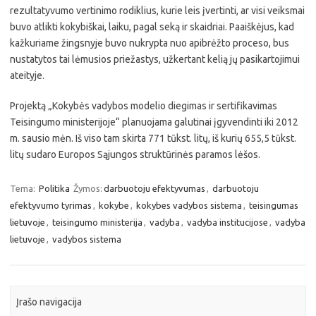
rezultatyvumo vertinimo rodiklius, kurie leis įvertinti, ar visi veiksmai
buvo atlikti kokybiškai, laiku, pagal seką ir skaidriai. Paaiškėjus, kad
kažkuriame žingsnyje buvo nukrypta nuo apibrėžto proceso, bus
nustatytos tai lėmusios priežastys, užkertant kelią jų pasikartojimui
ateityje.
Projektą „Kokybės vadybos modelio diegimas ir sertifikavimas
Teisingumo ministerijoje“ planuojama galutinai įgyvendinti iki 2012
m. sausio mėn. Iš viso tam skirta 771 tūkst. litų, iš kurių 655,5 tūkst.
litų sudaro Europos Sąjungos struktūrinės paramos lėšos.
Tema:
Politika
Žymos:
darbuotoju efektyvumas
,
darbuotoju
efektyvumo tyrimas
,
kokybe
,
kokybes vadybos sistema
,
teisingumas
lietuvoje
,
teisingumo ministerija
,
vadyba
,
vadyba institucijose
,
vadyba
lietuvoje
,
vadybos sistema
Įrašo navigacija