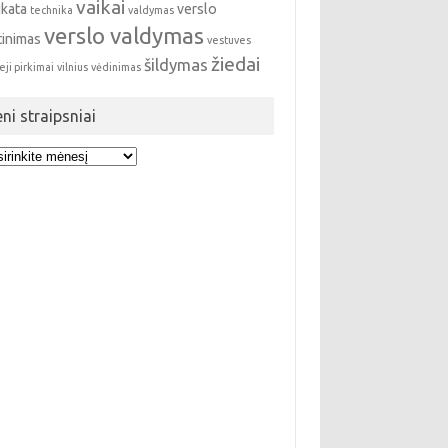
vaikai
ikata
verslo
technika
valdymas
verslo valdymas
tinimas
vestuves
žiedai
šildymas
eji pirkimai
vilnius
vėdinimas
eni straipsniai
i
ipsniai