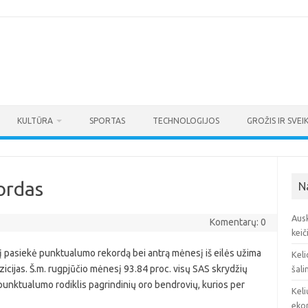
KULTŪRA
SPORTAS
TECHNOLOGIJOS
GROŽIS IR SVEI
ordas
N
Ausk
Komentarų: 0
keič
į pasiekė punktualumo rekordą bei antrą mėnesį iš eilės užima
Keli
cijas. Š.m. rugpjūčio mėnesį 93.84 proc. visų SAS skrydžių
šali
kų punktualumo rodiklis pagrindinių oro bendrovių, kurios per
Keli
eko