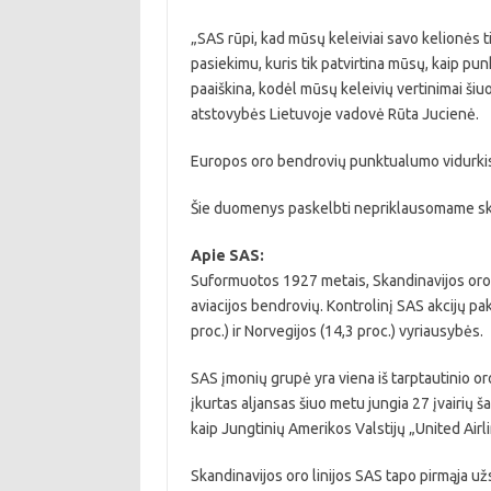
„SAS rūpi, kad mūsų keleiviai savo kelionės t
pasiekimu, kuris tik patvirtina mūsų, kaip pu
paaiškina, kodėl mūsų keleivių vertinimai šiu
atstovybės Lietuvoje vadovė Rūta Jucienė.
Europos oro bendrovių punktualumo vidurkis 
Šie duomenys paskelbti nepriklausomame skry
Apie SAS:
Suformuotos 1927 metais, Skandinavijos oro li
aviacijos bendrovių. Kontrolinį SAS akcijų pak
proc.) ir Norvegijos (14,3 proc.) vyriausybės.
SAS įmonių grupė yra viena iš tarptautinio or
įkurtas aljansas šiuo metu jungia 27 įvairių ša
kaip Jungtinių Amerikos Valstijų „United Airl
Skandinavijos oro linijos SAS tapo pirmąja u