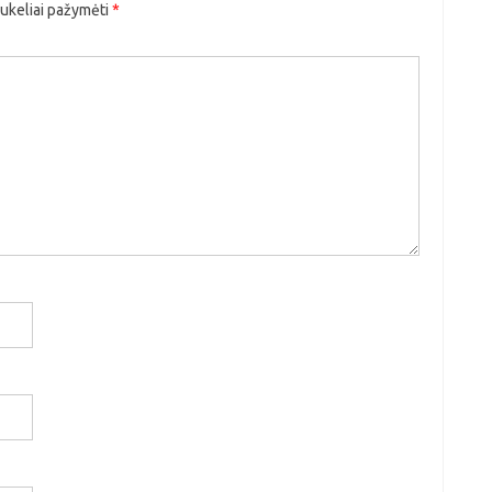
aukeliai pažymėti
*