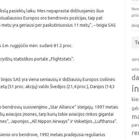
Nuo
ikslą pasiektų laiku. Mes nepaprastai didžiuojamės šiuo
pri
nktualiausios Europos oro bendrovės pozicijas, taip pat
o metu yra geriausi per paskutiniuosius 11 metų“, – teigia SAS
Įaug
T
š.m. rugpjūčio mėn. sudarė 81.2 proc.
džių statistikos portale „Flightstats“.
apšv
auto
da
nijos SAS yra viena seniausių ir didžiausių Europos civilinės
i
etą (51 proc. akcijų) valdo Švedijos (21,4 proc.), Danijos (14,3
ki
o bendrovių susivienijimo „Star Alliance“ steigėjų. 1997 metais
gab
lių aviacijos įmones, tarp kurių tokie aviacijos rinkos gigantai
ma
ines“, Japonijos „All Nippon Airways“ ir Vokietijos „Lufthansa“.
par
re
žsienio oro bendrove, 1992 metais pradėjusia reguliarius