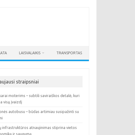
KATA
LAISVALAIKIS
TRANSPORTAS
aujausi straipsniai
arai moterims – subtili saviraiškos detalė, kuri
ia visą įvaizdį
onės autobusu – būdas artimiau susipažinti su
mi
ų infrastruktūros atnaujinimas stiprina vietos
nomiką ir saugumą