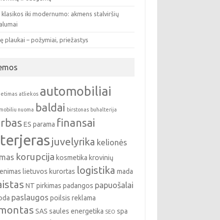
 klasikos iki modernumo: akmens stalviršių
valumai
ę plaukai – požymiai, priežastys
emos
automobiliai
ietimas
atliekos
baldai
mobiliu nuoma
birstonas
buhalterija
rbas
finansai
ES parama
nterjeras
juvelyrika
kelionės
korupcija
emas
kosmetika
krovinių
logistika
enimas
lietuvos kurortas
mada
istas
papuošalai
NT pirkimas
padangos
paslaugos
oda
poilsis
reklama
montas
SAS
saules energetika
spa
SEO