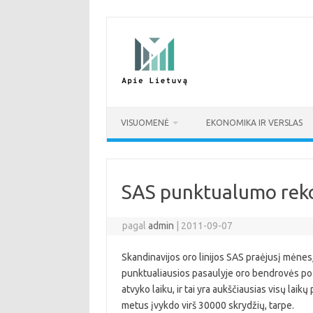
Pereiti
prie
turinio
VISUOMENĖ
EKONOMIKA IR VERSLAS
SAS punktualumo rek
pagal
admin
|
2011-09-07
Skandinavijos oro linijos SAS praėjusį mėnes
punktualiausios pasaulyje oro bendrovės pozi
atvyko laiku, ir tai yra aukščiausias visų lai
metus įvykdo virš 30000 skrydžių, tarpe.