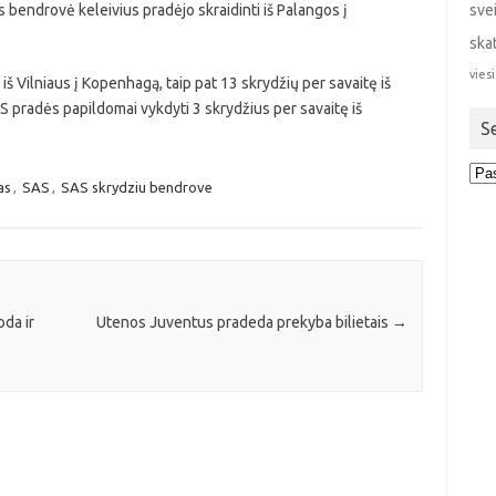
 bendrovė keleivius pradėjo skraidinti iš Palangos į
sve
ska
viesi
š Vilniaus į Kopenhagą, taip pat 13 skrydžių per savaitę iš
pradės papildomai vykdyti 3 skrydžius per savaitę iš
S
Sen
as
,
SAS
,
SAS skrydziu bendrove
stra
oda ir
Utenos Juventus pradeda prekyba bilietais
→