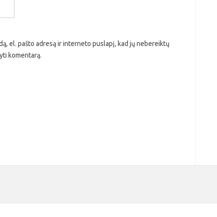
ą, el. pašto adresą ir interneto puslapį, kad jų nebereiktų
ašyti komentarą.