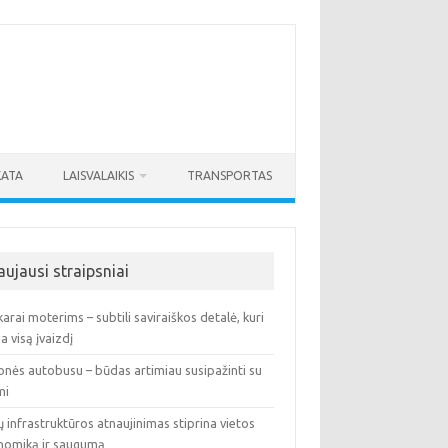
KATA
LAISVALAIKIS
TRANSPORTAS
aujausi straipsniai
arai moterims – subtili saviraiškos detalė, kuri
ia visą įvaizdį
onės autobusu – būdas artimiau susipažinti su
mi
ų infrastruktūros atnaujinimas stiprina vietos
nomiką ir saugumą