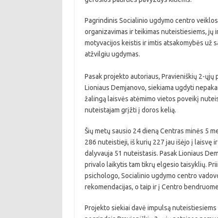
Pagrindinis Socialinio ugdymo centro veiklos 
organizavimas ir teikimas nuteistiesiems, jų
motyvacijos keistis ir imtis atsakomybės už 
atžvilgiu ugdymas.
Pasak projekto autoriaus, Pravieniškių 2-ųjų
Lioniaus Demjanovo, siekiama ugdyti nepakan
žalingą laisvės atėmimo vietos poveikį nutei
nuteistajam grįžti į doros kelią.
Šių metų sausio 24 dieną Centras minės 5 me
286 nuteistieji, iš kurių 227 jau išėjo į lais
dalyvauja 51 nuteistasis. Pasak Lioniaus Demj
privalo laikytis tam tikrų elgesio taisyklių. Pr
psichologo, Socialinio ugdymo centro vadovo 
rekomendacijas, o taip ir į Centro bendruome
Projekto siekiai davė impulsą nuteistiesiems 