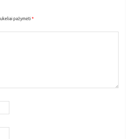
aukeliai pažymėti
*