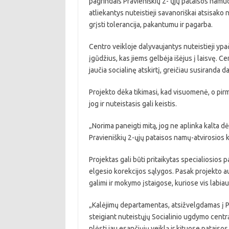
pagrindais Pravieniškių 2- ųjų pataisos namuo
atliekantys nuteistieji savanoriškai atsisako n
grįsti tolerancija, pakantumu ir pagarba.
Centro veikloje dalyvaujantys nuteistieji ypa
įgūdžius, kas jiems gelbėja išėjus į laisvę. Ce
jaučia socialinę atskirtį, greičiau susiranda d
Projekto dėka tikimasi, kad visuomenė, o pirmia
jog ir nuteistasis gali keistis.
„Norima paneigti mitą, jog ne aplinka kalta dė
Pravieniškių 2-ųjų pataisos namų-atvirosios k
Projektas gali būti pritaikytas specialiosios 
elgesio korekcijos sąlygos. Pasak projekto 
galimi ir mokymo įstaigose, kuriose vis labia
„Kalėjimų departamentas, atsižvelgdamas į Pr
steigiant nuteistųjų Socialinio ugdymo centr
plėsti jau esančiųjų veiklą ir kituose patais