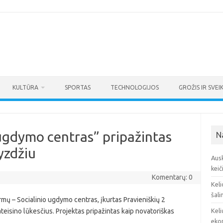
KULTŪRA
SPORTAS
TECHNOLOGIJOS
GROŽIS IR SVEI
 ugdymo centras” pripažintas
N
yzdžiu
Ausk
keič
Komentarų: 0
Keli
šali
ormų – Socialinio ugdymo centras, įkurtas Pravieniškių 2
ateisino lūkesčius. Projektas pripažintas kaip novatoriškas
Keli
eko