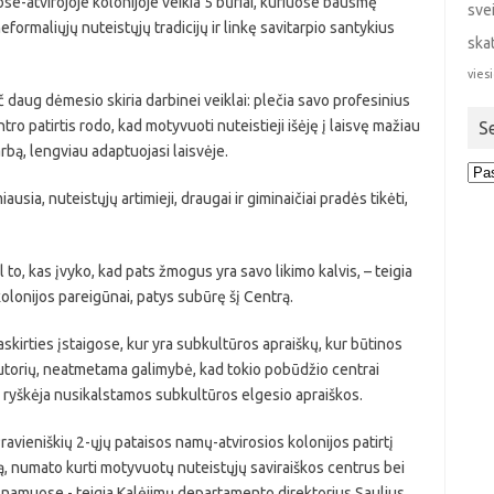
se-atvirojoje kolonijoje veikia 5 būriai, kuriuose bausmę
sve
eformaliųjų nuteistųjų tradicijų ir linkę savitarpio santykius
ska
viesi
č daug dėmesio skiria darbinei veiklai: plečia savo profesinius
ntro patirtis rodo, kad motyvuoti nuteistieji išėję į laisvę mažiau
S
arbą, lengviau adaptuojasi laisvėje.
Sen
stra
usia, nuteistųjų artimieji, draugai ir giminaičiai pradės tikėti,
l to, kas įvyko, kad pats žmogus yra savo likimo kalvis, – teigia
olonijos pareigūnai, patys subūrę šį Centrą.
paskirties įstaigose, kur yra subkultūros apraiškų, kur būtinos
autorių, neatmetama galimybė, kad tokio pobūdžio centrai
u ryškėja nusikalstamos subkultūros elgesio apraiškos.
avieniškių 2-ųjų pataisos namų-atvirosios kolonijos patirtį
ą, numato kurti motyvuotų nuteistųjų saviraiškos centrus bei
os namuose,- teigia Kalėjimų departamento direktorius Saulius