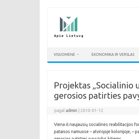
Pereiti
prie
turinio
VISUOMENĖ
EKONOMIKA IR VERSLAS
Projektas „Socialinio
gerosios patirties pav
pagal
admin
|
2010-01-12
Viena iš naujausių socialinės reabilitacijos f
pataisos namuose – atvirojoje kolonijoje, – p
gerosios patirties pavyzdys kitiems.