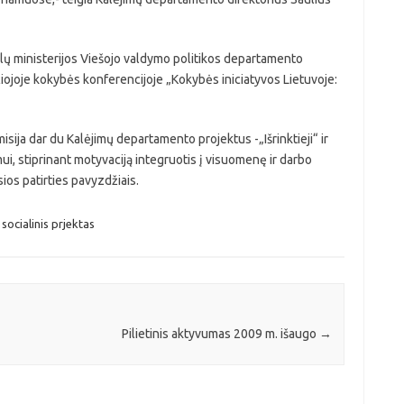
lų ministerijos Viešojo valdymo politikos departamento
čiojoje kokybės konferencijoje „Kokybės iniciatyvos Lietuvoje:
sija dar du Kalėjimų departamento projektus -„Išrinktieji“ ir
, stiprinant motyvaciją integruotis į visuomenę ir darbo
sios patirties pavyzdžiais.
socialinis prjektas
Pilietinis aktyvumas 2009 m. išaugo
→