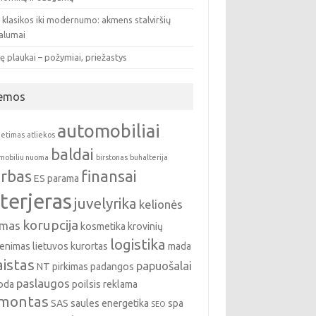
 klasikos iki modernumo: akmens stalviršių
valumai
ę plaukai – požymiai, priežastys
emos
automobiliai
ietimas
atliekos
baldai
mobiliu nuoma
birstonas
buhalterija
rbas
finansai
ES parama
nterjeras
juvelyrika
kelionės
korupcija
emas
kosmetika
krovinių
logistika
enimas
lietuvos kurortas
mada
istas
papuošalai
NT pirkimas
padangos
paslaugos
oda
poilsis
reklama
montas
SAS
saules energetika
spa
SEO