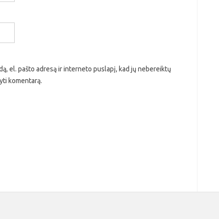
ą, el. pašto adresą ir interneto puslapį, kad jų nebereiktų
ašyti komentarą.