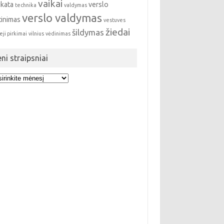
vaikai
ikata
verslo
technika
valdymas
verslo valdymas
tinimas
vestuves
žiedai
šildymas
eji pirkimai
vilnius
vėdinimas
eni straipsniai
i
ipsniai