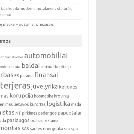
 klasikos iki modernumo: akmens stalviršių
valumai
ę plaukai – požymiai, priežastys
emos
automobiliai
ietimas
atliekos
baldai
mobiliu nuoma
birstonas
buhalterija
rbas
finansai
ES parama
nterjeras
juvelyrika
kelionės
korupcija
emas
kosmetika
krovinių
logistika
enimas
lietuvos kurortas
mada
istas
papuošalai
NT pirkimas
padangos
paslaugos
oda
poilsis
reklama
montas
SAS
saules energetika
spa
SEO