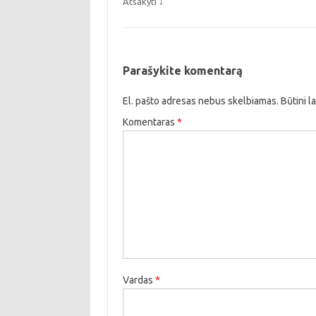
↓
Atsakyti
Parašykite komentarą
El. pašto adresas nebus skelbiamas.
Būtini l
Komentaras
*
Vardas
*