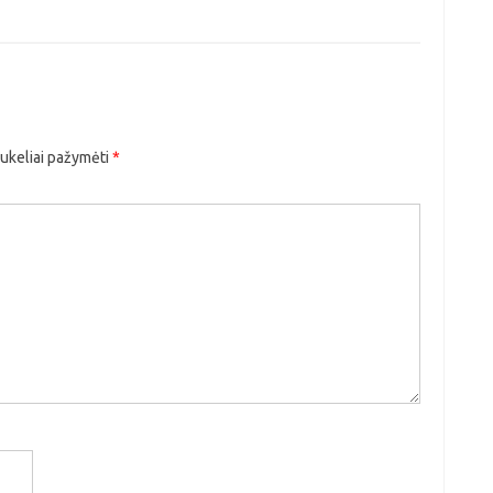
aukeliai pažymėti
*