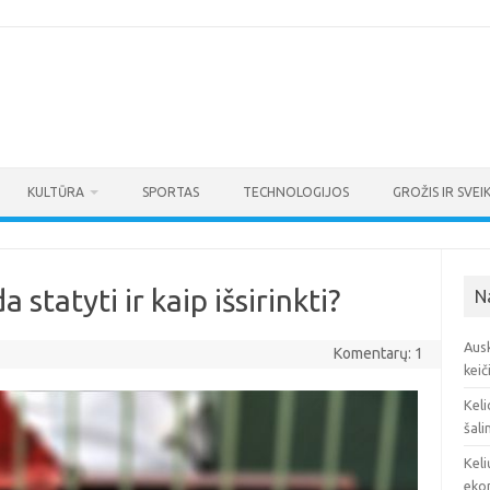
KULTŪRA
SPORTAS
TECHNOLOGIJOS
GROŽIS IR SVEI
 statyti ir kaip išsirinkti?
N
Ausk
Komentarų: 1
keič
Keli
šali
Keli
eko