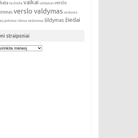
vaikai
ikata
verslo
technika
valdymas
verslo valdymas
tinimas
vestuves
žiedai
šildymas
eji pirkimai
vilnius
vėdinimas
eni straipsniai
i
ipsniai