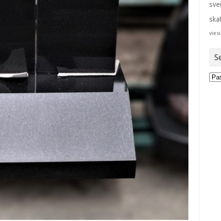
sve
ska
viesi
S
Sen
stra