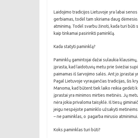
Laidojimo tradicijos Lietuvoje yra labai senos 
gerbiamas, todėl tam skiriama daug dėmesio. N
atminimą. Todėl svarbu žinoti, kada turi būti
kaip tinkamai pasirinkti paminklą.
Kada statyti paminklą?
Paminklų gamintojai dažai sulaukia klausimų, 
įprasta, kad laidotuvių metu prie šviežiai sup
paimamas iš šarvojimo salės. Ant jo įprastai y
Pagal Lietuvoje vyraujančias tradicijas, šis k
Manoma, kad būtent tiek laiko reikia gedėti 
įprastai yra minimos mirties metinės. Jų metu ir
nėra jokia privaloma taisyklė. Iš tiesų giminaič
jeigu nespėjote paminklo užsakyti metinėms. 
– ne paminklas, o pagarba mirusio atminimui.
Koks paminklas turi būti?