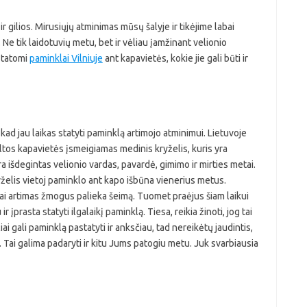
ir gilios. Mirusiųjų atminimas mūsų šalyje ir tikėjime labai
e tik laidotuvių metu, bet ir vėliau įamžinant velionio
 statomi
paminklai Vilniuje
ant kapavietės, kokie jie gali būti ir
kad jau laikas statyti paminklą artimojo atminimui. Lietuvoje
iltos kapavietės įsmeigiamas medinis kryželis, kuris yra
ra išdegintas velionio vardas, pavardė, gimimo ir mirties metai.
ryželis vietoj paminklo ant kapo išbūna vienerius metus.
kai artimas žmogus palieka šeimą. Tuomet praėjus šiam laikui
 įprasta statyti ilgalaikį paminklą. Tiesa, reikia žinoti, jog tai
iai gali paminklą pastatyti ir anksčiau, tad nereikėtų jaudintis,
Tai galima padaryti ir kitu Jums patogiu metu. Juk svarbiausia