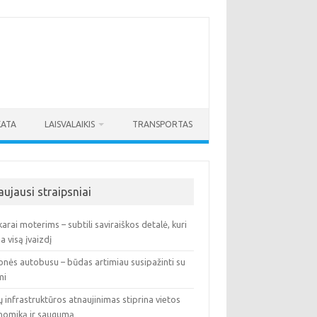
KATA
LAISVALAIKIS
TRANSPORTAS
aujausi straipsniai
arai moterims – subtili saviraiškos detalė, kuri
ia visą įvaizdį
onės autobusu – būdas artimiau susipažinti su
mi
ų infrastruktūros atnaujinimas stiprina vietos
nomiką ir saugumą