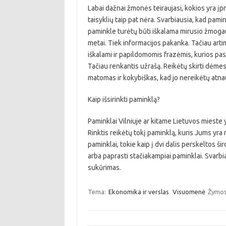
Labai dažnai žmonės teiraujasi, kokios yra įpr
taisyklių taip pat nėra. Svarbiausia, kad pam
paminkle turėtų būti iškalama mirusio žmogau
metai. Tiek informacijos pakanka. Tačiau art
iškalami ir papildomomis frazėmis, kurios pasa
Tačiau renkantis užrašą. Reikėtų skirti dėmes
matomas ir kokybiškas, kad jo nereikėtų atna
Kaip išsirinkti paminklą?
Paminklai Vilniuje ar kitame Lietuvos mieste yr
Rinktis reikėtų tokį paminklą, kuris Jums yra
paminklai, tokie kaip į dvi dalis perskeltos š
arba paprasti stačiakampiai paminklai. Svarb
sukūrimas.
Tema:
Ekonomika ir verslas
Visuomenė
Žymos