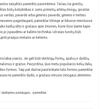
astos taisyklės paminklo pasirinkimui. Tačiau čia griežtų
inklas būtų kokybiškas ir Jums primintų artimą žmogų. Įprastai
s vardas, pavardė arba giminės pavardė, gimimo ir mirties
imiesiems pageidaujant, paminklai Vilniuje ar kituose miestuose
ko kažką šilto ir gražaus apie žmones, kurie ilsisi šiame kape.
io jo įspaudimu ar kalimo technikai. Užrašas turėtų būti
ujinti praėjus metams ar keliems.
a labai įvairūs. Jie gali būti skirtingų formų, spalvų ir dydžių.
 malonus ir gražus. Pavyzdžiui, šiuo metu populiarūs kelių dalių
irdies formos. Taip pat dažnai pasirenkami lašo formos paminklai
iausia ne paminklo dydis, o gražaus mirusio žmogaus atminimo
:
laidojimo paslaugos
,
paminklai