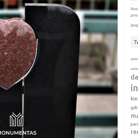
Nuo
pri
Įaug
T
apšv
auto
da
i
ki
gab
ma
par
re