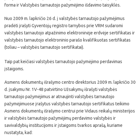
forma ir Valstybės tarnautojo pažymėjimo išdavimo taisyklės.
Nuo 2009 m. lapkričio 26 d. į valstybės tarnautojo pažymėjimus
pradėti įrašyti Gyventojų registro tarnybos prie VRM sudaromi
valstybės tarnautojo atpažinimo elektroninėje erdvėje sertifikatas ir
valstybės tarnautojo elektroninio parašo kvalifikuotas sertifikatas
(toliau – valstybės tarnautojo sertifikatai).
Taip pat keičiasi valstybės tarnautojo pažymėjimo perdavimas
įstaigoms.
Asmens dokumentų išrašymo centro direktorius 2009 m. lapkričio 30
d. įsakymu Nr. 1V-48 patvirtino Užsakymų išrašyti valstybės
tarnautojo pažymėjimus ar atnaujinti valstybės tarnautojo
pažymėjimuose įrašytus valstybės tarnautojo sertifikatus teikimo
Asmens dokumentų išrašymo centrui prie Vidaus reikalų ministerijos
ir valstybės tarnautojo pažymėjimų perdavimo valstybės ir
savivaldybių institucijoms ir įstaigoms tvarkos aprašą, kuriame
nustatyta, kad: