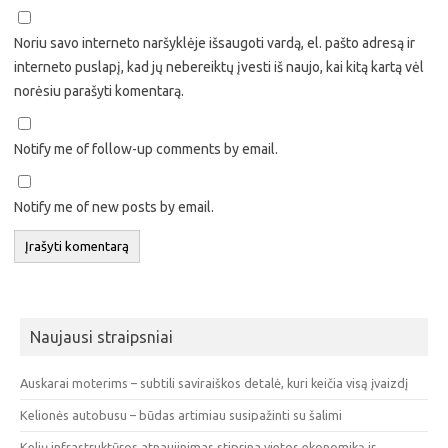
Noriu savo interneto naršyklėje išsaugoti vardą, el. pašto adresą ir
interneto puslapį, kad jų nebereiktų įvesti iš naujo, kai kitą kartą vėl
norėsiu parašyti komentarą.
Notify me of follow-up comments by email.
Notify me of new posts by email.
Naujausi straipsniai
Auskarai moterims – subtili saviraiškos detalė, kuri keičia visą įvaizdį
Kelionės autobusu – būdas artimiau susipažinti su šalimi
Kelių infrastruktūros atnaujinimas stiprina vietos ekonomiką ir