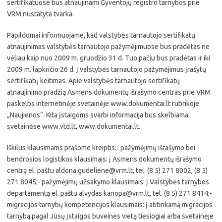
sertifikatuose bus atnaujinami Gyventojų registro tarnybos prie
VRM nustatyta tvarka.
Papildomai informuojame, kad valstybės tarnautojo sertifikatų
atnaujinimas valstybės tarnautojo pažymėjimuose bus pradėtas ne
vėliau kaip nuo 2009 m. gruodžio 31 d. Tuo pačiu bus pradėtas ir iki
2009 m. lapkričio 26 d. į valstybės tarnautojo pažymėjimus įrašytų
sertifikatų keitimas. Apie valstybės tarnautojo sertifikatų
atnaujinimo pradžią Asmens dokumentų išrašymo centras prie VRM
paskelbs internetinėje svetainėje www.dokumentai.lt rubrikoje
„Naujienos“. Kita įstaigoms svarbi informacija bus skelbiama
svetainėse www.vtd.lt, www.dokumentai.lt.
Iškilus klausimams prašome kreiptis:- pažymėjimų išrašymo bei
bendrosios logistikos klausimais: į Asmens dokumentų išrašymo
centrą el. paštu aldona.gudeliene@vrm.lt, tel. (8 5) 271 8002, (8 5)
271 8045;- pažymėjimų užsakymo klausimais: į Valstybės tarnybos
departamentą el. paštu alvydas.kanopa@vrm.lt, tel. (8 5) 271 8414;-
migracijos tarnybų kompetencijos klausimais: į atitinkamą migracijos
tarnybą pagal Jūsų įstaigos buveinės vietą tiesiogiai arba svetainėje