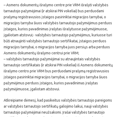
– Asmens dokumentų išrašymo centre prie VRM išrašyti valstybės
tarnautojo pažymėjimai (ir atskirai PIN vokeliai) bus perduodami
prašymą registravusios įstaigos pasirinktai migracijos tarnybai, o
migracijos tarnyba šiuos valstybės tarnautojo pažymėjimus perduos
įstaigos, kurios pavadinimas įrašytas išrašytuose pažymėjimuose,
įgaliotam atstovui;- valstybės tarnautojo pažymėjimus, kuriuose turi
būti atnaujinti valstybės tarnautojo sertifikatai, įstaigos perduos
migracijos tarnybai, o migracijos tarnyba juos persiųs arba perduos
Asmens dokumentų išrašymo centrui prie VRM;
– valstybės tarnautojo pažymėjimai su atnaujintais valstybės
tarnautojo sertifikatais (ir atskirai PIN vokeliai) iš Asmens dokumentų
išrašymo centro prie VRM bus perduodami prašymą registravusios
įstaigos pasirinktai migracijos tarnybai, o migracijos tarnyba šiuos
pažymėjimus perduos įstaigos, kurios pavadinimas įrašytas
pažymėjimuose, įgaliotam atstovui.
Atkreipiame dėmesį, kad pasikeitus valstybės tarnautojo pareigoms
ar valstybės tarnautojo sertifikatų galiojimo laikui, nauji valstybės
tarnautojo pažymėjimai neužsakomi. Įrašai valstybės tarnautojo