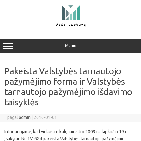
Pereiti
prie
turinio
Meniu
Pakeista Valstybės tarnautojo
pažymėjimo forma ir Valstybės
tarnautojo pažymėjimo išdavimo
taisyklės
pagal
admin
|
2010-01-01
Informuojame, kad vidaus reikalų ministro 2009 m. lapkričio 19 d.
įsakymu Nr. 1V-624 pakeista Valstybės tarnautojo pažymėjimo