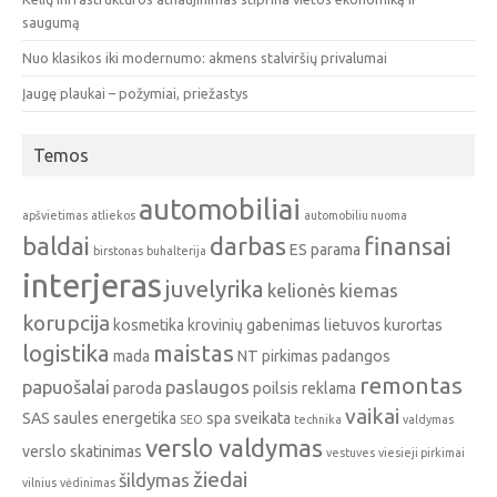
saugumą
Nuo klasikos iki modernumo: akmens stalviršių privalumai
Įaugę plaukai – požymiai, priežastys
Temos
automobiliai
apšvietimas
atliekos
automobiliu nuoma
baldai
darbas
finansai
ES parama
birstonas
buhalterija
interjeras
juvelyrika
kelionės
kiemas
korupcija
kosmetika
krovinių gabenimas
lietuvos kurortas
logistika
maistas
mada
NT pirkimas
padangos
remontas
papuošalai
paslaugos
paroda
poilsis
reklama
vaikai
SAS
saules energetika
spa
sveikata
SEO
technika
valdymas
verslo valdymas
verslo skatinimas
vestuves
viesieji pirkimai
žiedai
šildymas
vilnius
vėdinimas