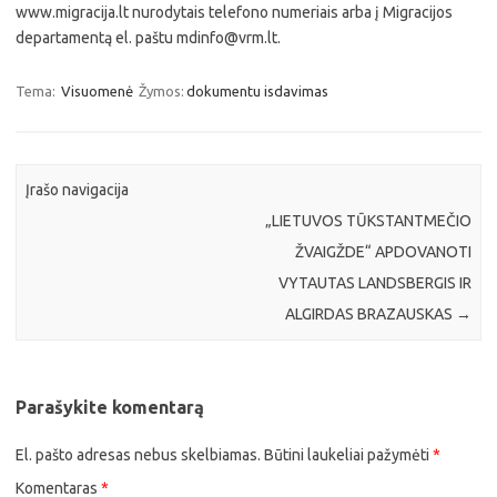
www.migracija.lt nurodytais telefono numeriais arba į Migracijos
departamentą el. paštu mdinfo@vrm.lt.
Tema:
Visuomenė
Žymos:
dokumentu isdavimas
Įrašo navigacija
„LIETUVOS TŪKSTANTMEČIO
ŽVAIGŽDE“ APDOVANOTI
VYTAUTAS LANDSBERGIS IR
ALGIRDAS BRAZAUSKAS
→
Parašykite komentarą
El. pašto adresas nebus skelbiamas.
Būtini laukeliai pažymėti
*
Komentaras
*