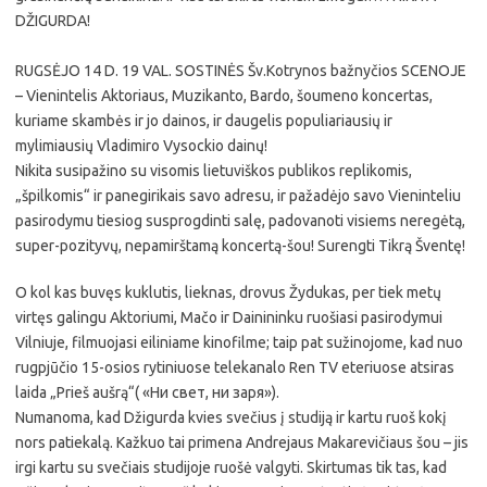
DŽIGURDA!
RUGSĖJO 14 D. 19 VAL. SOSTINĖS Šv.Kotrynos bažnyčios SCENOJE
– Vienintelis Aktoriaus, Muzikanto, Bardo, šoumeno koncertas,
kuriame skambės ir jo dainos, ir daugelis populiariausių ir
mylimiausių Vladimiro Vysockio dainų!
Nikita susipažino su visomis lietuviškos publikos replikomis,
„špilkomis“ ir panegirikais savo adresu, ir pažadėjo savo Vieninteliu
pasirodymu tiesiog susprogdinti salę, padovanoti visiems neregėtą,
super-pozityvų, nepamirštamą koncertą-šou! Surengti Tikrą Šventę!
O kol kas buvęs kuklutis, lieknas, drovus Žydukas, per tiek metų
virtęs galingu Aktoriumi, Mačo ir Dainininku ruošiasi pasirodymui
Vilniuje, filmuojasi eiliniame kinofilme; taip pat sužinojome, kad nuo
rugpjūčio 15-osios rytiniuose telekanalo Ren TV eteriuose atsiras
laida „Prieš aušrą“( «Ни свет, ни заря»).
Numanoma, kad Džigurda kvies svečius į studiją ir kartu ruoš kokį
nors patiekalą. Kažkuo tai primena Andrejaus Makarevičiaus šou – jis
irgi kartu su svečiais studijoje ruošė valgyti. Skirtumas tik tas, kad