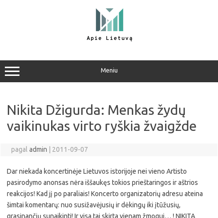
Pereiti
prie
turinio
Meniu
Nikita Džigurda: Menkas žydų
vaikinukas virto ryškia žvaigžde
pagal
admin
|
2011-09-07
Dar niekada koncertinėje Lietuvos istorijoje nei vieno Artisto
pasirodymo anonsas nėra iššaukęs tokios prieštaringos ir aštrios
reakcijos! Kad jį po paraliais! Koncerto organizatorių adresu ateina
šimtai komentarų: nuo susižavėjusių ir dėkingų iki įtūžusių,
grasinančių sunaikinti! Ir visa tai skirta vienam žmogui… ! NIKITA