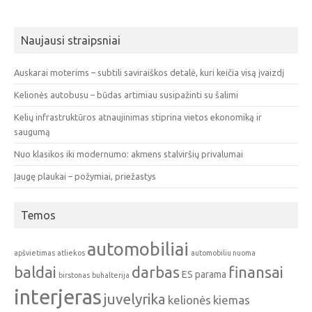
Naujausi straipsniai
Auskarai moterims – subtili saviraiškos detalė, kuri keičia visą įvaizdį
Kelionės autobusu – būdas artimiau susipažinti su šalimi
Kelių infrastruktūros atnaujinimas stiprina vietos ekonomiką ir
saugumą
Nuo klasikos iki modernumo: akmens stalviršių privalumai
Įaugę plaukai – požymiai, priežastys
Temos
automobiliai
apšvietimas
atliekos
automobiliu nuoma
baldai
darbas
finansai
ES parama
birstonas
buhalterija
interjeras
juvelyrika
kelionės
kiemas