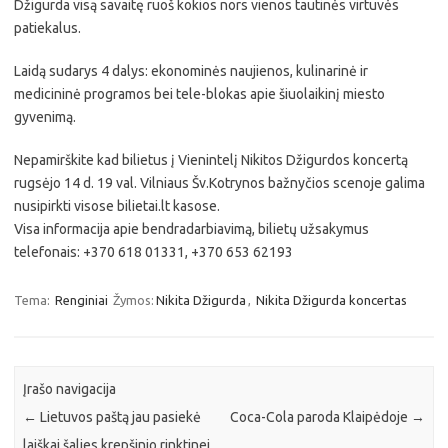
Džigurda visą savaitę ruoš kokios nors vienos tautinės virtuvės
patiekalus.
Laidą sudarys 4 dalys: ekonominės naujienos, kulinarinė ir
medicininė programos bei tele-blokas apie šiuolaikinį miesto
gyvenimą.
Nepamirškite kad bilietus į Vienintelį Nikitos Džigurdos koncertą
rugsėjo 14 d. 19 val. Vilniaus Šv.Kotrynos bažnyčios scenoje galima
nusipirkti visose bilietai.lt kasose.
Visa informacija apie bendradarbiavimą, bilietų užsakymus
telefonais: +370 618 01331, +370 653 62193
Tema:
Renginiai
Žymos:
Nikita Džigurda
,
Nikita Džigurda koncertas
Įrašo navigacija
←
Lietuvos paštą jau pasiekė
Coca-Cola paroda Klaipėdoje
→
laiškai šalies krepšinio rinktinei