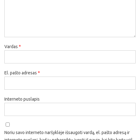
Vardas
*
El. pašto adresas
*
Interneto puslapis
Noriu savo interneto naršyklėje išsaugoti vardą, el. pašto adresą ir
interneto puslapį, kad jų nebereiktų įvesti iš naujo, kai kitą kartą vėl