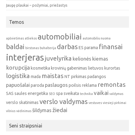
Įaugę plaukai – požymiai, priežastys
Temos
automobiliai
apšvietimas
atliekos
automobiliu nuoma
baldai
darbas
finansai
ES parama
birstonas
buhalterija
interjeras
juvelyrika
kelionės
kiemas
korupcija
kosmetika
krovinių gabenimas
lietuvos kurortas
logistika
maistas
mada
NT pirkimas
padangos
remontas
papuošalai
paslaugos
paroda
poilsis
reklama
vaikai
SAS
saules energetika
spa
sveikata
SEO
technika
valdymas
verslo valdymas
verslo skatinimas
vestuves
viesieji pirkimai
žiedai
šildymas
vilnius
vėdinimas
Seni straipsniai