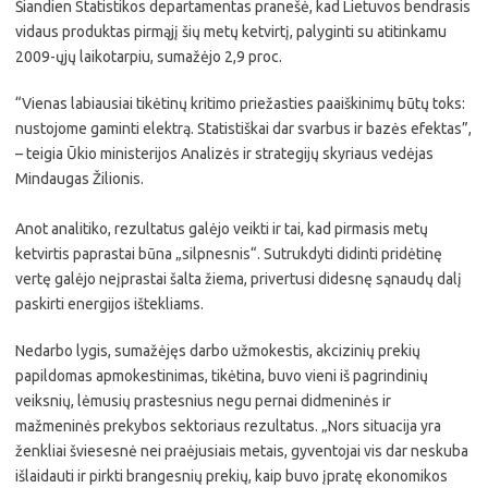
Šiandien Statistikos departamentas pranešė, kad Lietuvos bendrasis
vidaus produktas pirmąjį šių metų ketvirtį, palyginti su atitinkamu
2009-ųjų laikotarpiu, sumažėjo 2,9 proc.
“Vienas labiausiai tikėtinų kritimo priežasties paaiškinimų būtų toks:
nustojome gaminti elektrą. Statistiškai dar svarbus ir bazės efektas”,
– teigia Ūkio ministerijos Analizės ir strategijų skyriaus vedėjas
Mindaugas Žilionis.
Anot analitiko, rezultatus galėjo veikti ir tai, kad pirmasis metų
ketvirtis paprastai būna „silpnesnis“. Sutrukdyti didinti pridėtinę
vertę galėjo neįprastai šalta žiema, privertusi didesnę sąnaudų dalį
paskirti energijos ištekliams.
Nedarbo lygis, sumažėjęs darbo užmokestis, akcizinių prekių
papildomas apmokestinimas, tikėtina, buvo vieni iš pagrindinių
veiksnių, lėmusių prastesnius negu pernai didmeninės ir
mažmeninės prekybos sektoriaus rezultatus. „Nors situacija yra
ženkliai šviesesnė nei praėjusiais metais, gyventojai vis dar neskuba
išlaidauti ir pirkti brangesnių prekių, kaip buvo įpratę ekonomikos