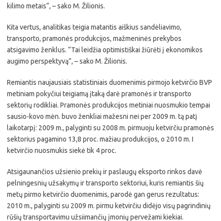
kilimo metais“, – sako M. Žilionis.
Kita vertus, analitikas teigia matantis aiškius sandėliavimo,
transporto, pramonės produkcijos, mažmeninės prekybos
atsigavimo ženklus. “Tai leidžia optimistiškai žiūrėti į ekonomikos
augimo perspektyvą”, – sako M. Žilionis.
Remiantis naujausiais statistiniais duomenimis pirmojo ketvirčio BVP
metiniam pokyčiui teigiamą įtaką darė pramonės ir transporto
sektorių rodikliai. Pramonės produkcijos metiniai nuosmukio tempai
sausio-kovo mėn. buvo ženkliai mažesni nei per 2009 m. tą patį
laikotarpį: 2009 m., palyginti su 2008 m. pirmuoju ketvirčiu pramonės
sektorius pagamino 13,8 proc. mažiau produkcijos, o 2010 m. I
ketvirčio nuosmukis siekė tik 4 proc.
Atsigaunančios užsienio prekių ir paslaugų eksporto rinkos davė
pelningesnių užsakymų ir transporto sektoriui, kuris remiantis šių
metų pirmo ketvirčio duomenimis, parodė gan gerus rezultatus:
2010 m., palyginti su 2009 m. pirmu ketvirčiu didėjo visų pagrindinių
rūšių transportavimu užsiimančių įmonių pervežami kiekiai.