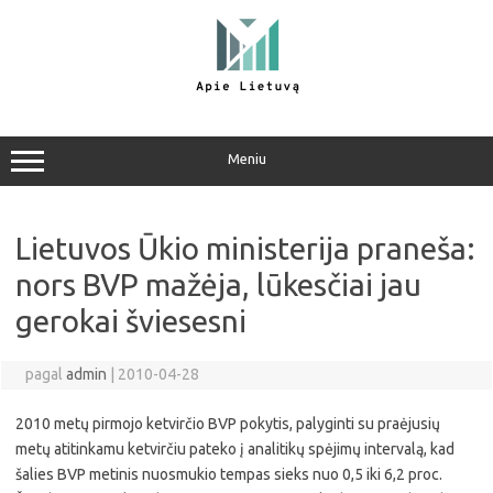
Pereiti
prie
turinio
Meniu
Lietuvos Ūkio ministerija praneša:
nors BVP mažėja, lūkesčiai jau
gerokai šviesesni
pagal
admin
|
2010-04-28
2010 metų pirmojo ketvirčio BVP pokytis, palyginti su praėjusių
metų atitinkamu ketvirčiu pateko į analitikų spėjimų intervalą, kad
šalies BVP metinis nuosmukio tempas sieks nuo 0,5 iki 6,2 proc.