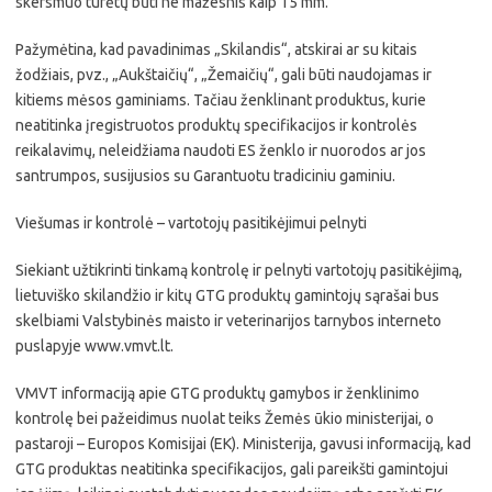
skersmuo turėtų būti ne mažesnis kaip 15 mm.
Pažymėtina, kad pavadinimas „Skilandis“, atskirai ar su kitais
žodžiais, pvz., „Aukštaičių“, „Žemaičių“, gali būti naudojamas ir
kitiems mėsos gaminiams. Tačiau ženklinant produktus, kurie
neatitinka įregistruotos produktų specifikacijos ir kontrolės
reikalavimų, neleidžiama naudoti ES ženklo ir nuorodos ar jos
santrumpos, susijusios su Garantuotu tradiciniu gaminiu.
Viešumas ir kontrolė – vartotojų pasitikėjimui pelnyti
Siekiant užtikrinti tinkamą kontrolę ir pelnyti vartotojų pasitikėjimą,
lietuviško skilandžio ir kitų GTG produktų gamintojų sąrašai bus
skelbiami Valstybinės maisto ir veterinarijos tarnybos interneto
puslapyje www.vmvt.lt.
VMVT informaciją apie GTG produktų gamybos ir ženklinimo
kontrolę bei pažeidimus nuolat teiks Žemės ūkio ministerijai, o
pastaroji – Europos Komisijai (EK). Ministerija, gavusi informaciją, kad
GTG produktas neatitinka specifikacijos, gali pareikšti gamintojui