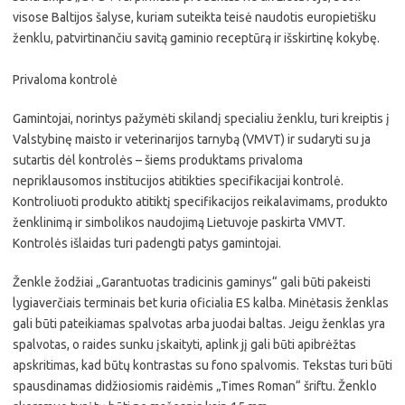
visose Baltijos šalyse, kuriam suteikta teisė naudotis europietišku
ženklu, patvirtinančiu savitą gaminio receptūrą ir išskirtinę kokybę.
Privaloma kontrolė
Gamintojai, norintys pažymėti skilandį specialiu ženklu, turi kreiptis į
Valstybinę maisto ir veterinarijos tarnybą (VMVT) ir sudaryti su ja
sutartis dėl kontrolės – šiems produktams privaloma
nepriklausomos institucijos atitikties specifikacijai kontrolė.
Kontroliuoti produkto atitiktį specifikacijos reikalavimams, produkto
ženklinimą ir simbolikos naudojimą Lietuvoje paskirta VMVT.
Kontrolės išlaidas turi padengti patys gamintojai.
Ženkle žodžiai „Garantuotas tradicinis gaminys“ gali būti pakeisti
lygiaverčiais terminais bet kuria oficialia ES kalba. Minėtasis ženklas
gali būti pateikiamas spalvotas arba juodai baltas. Jeigu ženklas yra
spalvotas, o raides sunku įskaityti, aplink jį gali būti apibrėžtas
apskritimas, kad būtų kontrastas su fono spalvomis. Tekstas turi būti
spausdinamas didžiosiomis raidėmis „Times Roman“ šriftu. Ženklo