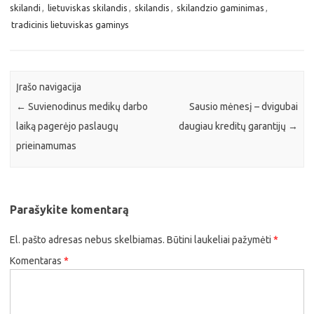
skilandi
,
lietuviskas skilandis
,
skilandis
,
skilandzio gaminimas
,
tradicinis lietuviskas gaminys
Įrašo navigacija
←
Suvienodinus medikų darbo
Sausio mėnesį – dvigubai
laiką pagerėjo paslaugų
daugiau kreditų garantijų
→
prieinamumas
Parašykite komentarą
El. pašto adresas nebus skelbiamas.
Būtini laukeliai pažymėti
*
Komentaras
*