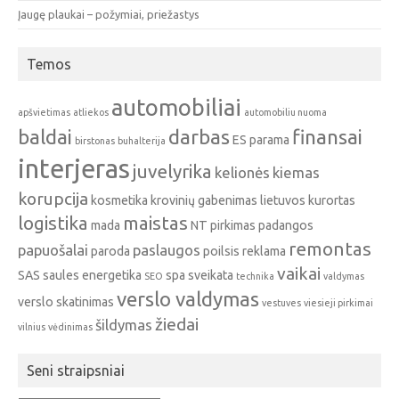
Įaugę plaukai – požymiai, priežastys
Temos
automobiliai
apšvietimas
atliekos
automobiliu nuoma
baldai
darbas
finansai
ES parama
birstonas
buhalterija
interjeras
juvelyrika
kelionės
kiemas
korupcija
kosmetika
krovinių gabenimas
lietuvos kurortas
logistika
maistas
mada
NT pirkimas
padangos
remontas
papuošalai
paslaugos
paroda
poilsis
reklama
vaikai
SAS
saules energetika
spa
sveikata
SEO
technika
valdymas
verslo valdymas
verslo skatinimas
vestuves
viesieji pirkimai
žiedai
šildymas
vilnius
vėdinimas
Seni straipsniai