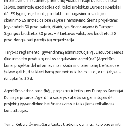
informavimo ir skatinimo priemonių vidaus rinkoje bei trečiosiose
šalyse, gamintojų asociacijos gali teikti projektus Europos Komisijai
dėl ES lygiu įregistruotų produktų propagavimo ir vartojimo
skatinimo ES ar trečiosiose šalyse finansavimo. Šiems projektams
įgyvendinti 50 proc. patirtų išlaidų yra finansuojama iš Europos
Sąjungos biudžeto, 20 proc. – iš Lietuvos valstybės biudžeto, 30
proc. dengia pati pareiškėjų organizacija.
Tarybos reglamento įgyvendinimą administruoja VĮ „Lietuvos žemės
ūkio ir maisto produktų rinkos reguliavimo agentūra“ (Agentūra),
kuriai projektai dėl informavimo ir skatinimo priemonių trečiosiose
šalyse gali būti teikiami kartą per metus iki kovo 31 d., o ES šalyse –
iki lapkričio 30 d.
Agentūra vertins pareiškėjų projektus ir teiks juos Europos Komisijai.
Komisijai pritarus, Agentūra sudarys sutartis su gamintojais dėl
projektų įgyvendinimo bei finansavimo ir teiks jiems reikalingas
konsultacijas.
Tema:
Kultūra
Žymos:
Garantuotas tradicinis gaminys
,
kaip pagaminti