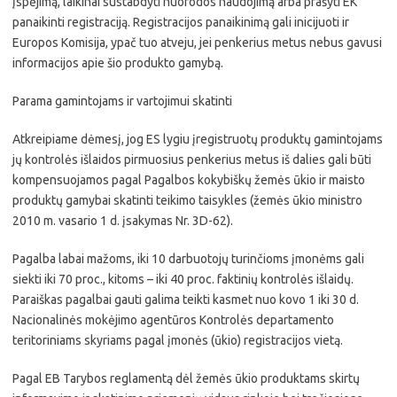
įspėjimą, laikinai sustabdyti nuorodos naudojimą arba prašyti EK
panaikinti registraciją. Registracijos panaikinimą gali inicijuoti ir
Europos Komisija, ypač tuo atveju, jei penkerius metus nebus gavusi
informacijos apie šio produkto gamybą.
Parama gamintojams ir vartojimui skatinti
Atkreipiame dėmesį, jog ES lygiu įregistruotų produktų gamintojams
jų kontrolės išlaidos pirmuosius penkerius metus iš dalies gali būti
kompensuojamos pagal Pagalbos kokybiškų žemės ūkio ir maisto
produktų gamybai skatinti teikimo taisykles (žemės ūkio ministro
2010 m. vasario 1 d. įsakymas Nr. 3D-62).
Pagalba labai mažoms, iki 10 darbuotojų turinčioms įmonėms gali
siekti iki 70 proc., kitoms – iki 40 proc. faktinių kontrolės išlaidų.
Paraiškas pagalbai gauti galima teikti kasmet nuo kovo 1 iki 30 d.
Nacionalinės mokėjimo agentūros Kontrolės departamento
teritoriniams skyriams pagal įmonės (ūkio) registracijos vietą.
Pagal EB Tarybos reglamentą dėl žemės ūkio produktams skirtų