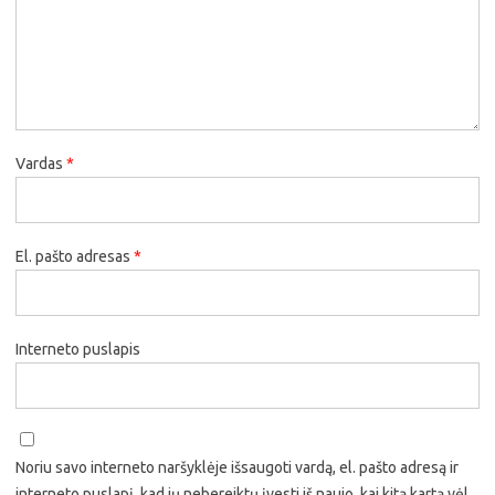
Vardas
*
El. pašto adresas
*
Interneto puslapis
Noriu savo interneto naršyklėje išsaugoti vardą, el. pašto adresą ir
interneto puslapį, kad jų nebereiktų įvesti iš naujo, kai kitą kartą vėl