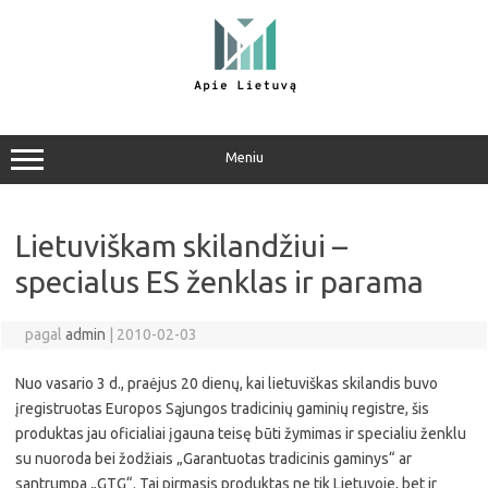
Pereiti
prie
turinio
Meniu
Lietuviškam skilandžiui –
specialus ES ženklas ir parama
pagal
admin
|
2010-02-03
Nuo vasario 3 d., praėjus 20 dienų, kai lietuviškas skilandis buvo
įregistruotas Europos Sąjungos tradicinių gaminių registre, šis
produktas jau oficialiai įgauna teisę būti žymimas ir specialiu ženklu
su nuoroda bei žodžiais „Garantuotas tradicinis gaminys“ ar
santrumpa „GTG“. Tai pirmasis produktas ne tik Lietuvoje, bet ir