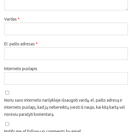
Vardas
*
El. pašto adresas
*
Interneto puslapis
Noriu savo interneto naršyklėje išsaugoti vardą, el. pašto adresą ir
interneto puslapį, kad jų nebereiktų įvesti iš naujo, kai kitą kartą vėl
norėsiu parašyti komentarą.
Notify me of follow-up comments by email.