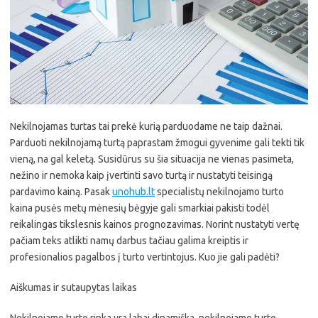
Nekilnojamas turtas tai prekė kurią parduodame ne taip dažnai.
Parduoti nekilnojamą turtą paprastam žmogui gyvenime gali tekti tik
vieną, na gal keletą. Susidūrus su šia situacija ne vienas pasimeta,
nežino ir nemoka kaip įvertinti savo turtą ir nustatyti teisingą
pardavimo kainą. Pasak
unohub.lt
specialistų nekilnojamo turto
kaina pusės metų mėnesių bėgyje gali smarkiai pakisti todėl
reikalingas tikslesnis kainos prognozavimas. Norint nustatyti vertę
pačiam teks atlikti namų darbus tačiau galima kreiptis ir
profesionalios pagalbos į turto vertintojus. Kuo jie gali padėti?
Aiškumas ir sutaupytas laikas
Nekilnojamo turto rinka yra labai dinamiška, nekilnojamo turto