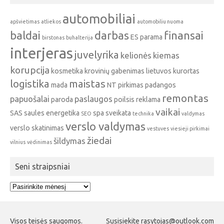
automobiliai
apšvietimas
atliekos
automobiliu nuoma
baldai
darbas
finansai
ES parama
birstonas
buhalterija
interjeras
juvelyrika
kelionės
kiemas
korupcija
kosmetika
krovinių gabenimas
lietuvos kurortas
logistika
maistas
mada
NT pirkimas
padangos
remontas
papuošalai
paslaugos
paroda
poilsis
reklama
vaikai
SAS
saules energetika
spa
sveikata
SEO
technika
valdymas
verslo valdymas
verslo skatinimas
vestuves
viesieji pirkimai
žiedai
šildymas
vilnius
vėdinimas
Seni straipsniai
Seni
straipsniai
Visos teisės saugomos.
Susisiekite rasytojas@outlook.com