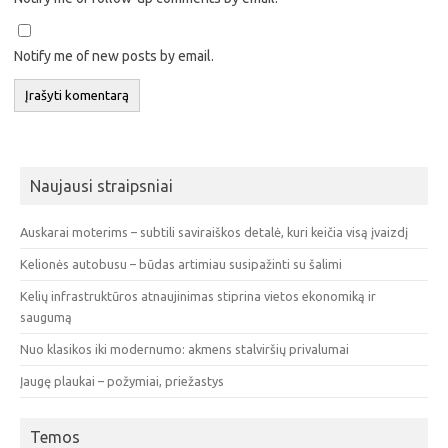
Notify me of new posts by email.
Naujausi straipsniai
Auskarai moterims – subtili saviraiškos detalė, kuri keičia visą įvaizdį
Kelionės autobusu – būdas artimiau susipažinti su šalimi
Kelių infrastruktūros atnaujinimas stiprina vietos ekonomiką ir
saugumą
Nuo klasikos iki modernumo: akmens stalviršių privalumai
Įaugę plaukai – požymiai, priežastys
Temos