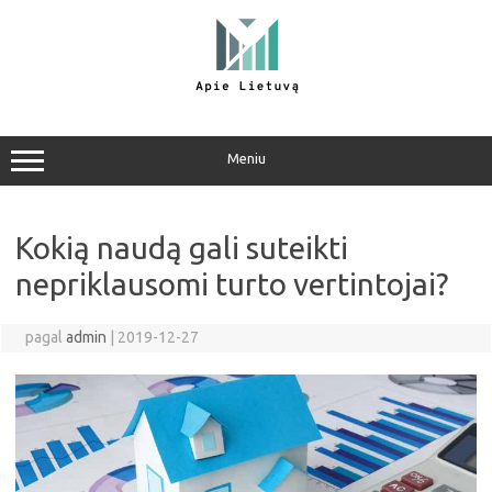
Pereiti
prie
turinio
Meniu
Kokią naudą gali suteikti
nepriklausomi turto vertintojai?
pagal
admin
|
2019-12-27