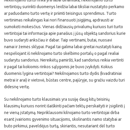
vertintojų surinkti duomenys leidžia labai tiksliai nustatyto perkamo
ar paduodamo turto vertę ir priimti teisingus sprendimus. Turto
vertinimas reikalingas kai nori finansuoti įsigijimą, apdrausti ar
sumokėti mokesčius. Vienas didžiausių privalumų kuriuos turi turto
vertintojai tai informacija apie panašius į jūsų objektą sandorius kurie
buvo sudaryti anksčiau ir dabar. Taip vertinami, butai, nuosavi
namai ir žemės sklypai. Pagal tai galima labai greitai nustatyti kainą
nespėliojant iš nekilnojamo turto skelbimo portalų o pagal realiai
sudarytu sandorius. Nereikėtų pamiršti, kad sandorius reikia vertinti
ir pagal tai kokiomis rinkos sąlygomis jie buvo įvykdyti. Kokius
duomenis lygina vertintojai? Nekilnojamos turto dydis (kvadratiniai
metrai ir arai) ir vietovė, būstas centre, pajūryje, su gražiu vaizdu turi
didesnę vertę.
Su nekilnojamo turto klausimais yra susiję daug kitų teisinių
klausimų kuriuos norint išaiškinti pačiam tektų perskaityti ir įsigilinti į
ne vieną įstatymą. Nepriklausomi kilnojamo turto vertintojai dirba
esant įvairioms gyvenimo situacijoms, skolinantis namo statybai ar
buto pirkimui, paveldėjus turtą, skiriantis, nesutariant dėl turto