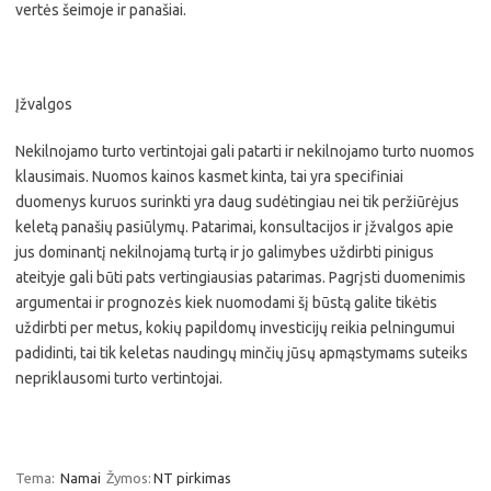
vertės šeimoje ir panašiai.
Įžvalgos
Nekilnojamo turto vertintojai gali patarti ir nekilnojamo turto nuomos
klausimais. Nuomos kainos kasmet kinta, tai yra specifiniai
duomenys kuruos surinkti yra daug sudėtingiau nei tik peržiūrėjus
keletą panašių pasiūlymų. Patarimai, konsultacijos ir įžvalgos apie
jus dominantį nekilnojamą turtą ir jo galimybes uždirbti pinigus
ateityje gali būti pats vertingiausias patarimas. Pagrįsti duomenimis
argumentai ir prognozės kiek nuomodami šį būstą galite tikėtis
uždirbti per metus, kokių papildomų investicijų reikia pelningumui
padidinti, tai tik keletas naudingų minčių jūsų apmąstymams suteiks
nepriklausomi turto vertintojai.
Tema:
Namai
Žymos:
NT pirkimas