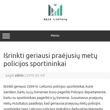
Pereiti
prie
turinio
Meniu
Išrinkti geriausi praėjusių metų
policijos sportininkai
pagal
admin
|
2010-02-04
Išrinkti geriausi 2009 m. Lietuvos policijos sportininkai, kurie
šiandien, kartu su jų treneriais buvo pagerbti Policijos departamente.
Kartu su sportininkais pagerbti ir jų treneriai. Susumavus praėjusių
metų rezultatus paaiškėjo, kad geriausia praėjusių metų policijos
sportininke tapo Lietuvos policijos mokyklos darbuotoja Margarita