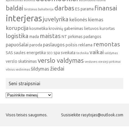
baldai
darbas
finansai
ES parama
birstonas
buhalterija
interjeras
juvelyrika
kelionės
kiemas
korupcija
kosmetika
krovinių gabenimas
lietuvos kurortas
logistika
maistas
mada
NT pirkimas
padangos
remontas
papuošalai
paslaugos
paroda
poilsis
reklama
vaikai
SAS
saules energetika
spa
sveikata
SEO
technika
valdymas
verslo valdymas
verslo skatinimas
vestuves
viesieji pirkimai
žiedai
šildymas
vilnius
vėdinimas
Seni straipsniai
Seni
straipsniai
Visos teisės saugomos.
Susisiekite rasytojas@outlook.com