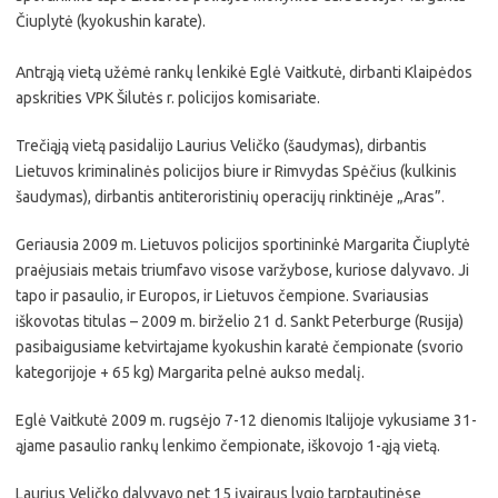
Čiuplytė (kyokushin karate).
Antrąją vietą užėmė rankų lenkikė Eglė Vaitkutė, dirbanti Klaipėdos
apskrities VPK Šilutės r. policijos komisariate.
Trečiąją vietą pasidalijo Laurius Veličko (šaudymas), dirbantis
Lietuvos kriminalinės policijos biure ir Rimvydas Spėčius (kulkinis
šaudymas), dirbantis antiteroristinių operacijų rinktinėje „Aras”.
Geriausia 2009 m. Lietuvos policijos sportininkė Margarita Čiuplytė
praėjusiais metais triumfavo visose varžybose, kuriose dalyvavo. Ji
tapo ir pasaulio, ir Europos, ir Lietuvos čempione. Svariausias
iškovotas titulas – 2009 m. birželio 21 d. Sankt Peterburge (Rusija)
pasibaigusiame ketvirtajame kyokushin karatė čempionate (svorio
kategorijoje + 65 kg) Margarita pelnė aukso medalį.
Eglė Vaitkutė 2009 m. rugsėjo 7-12 dienomis Italijoje vykusiame 31-
ąjame pasaulio rankų lenkimo čempionate, iškovojo 1-ąją vietą.
Laurius Veličko dalyvavo net 15 įvairaus lygio tarptautinėse