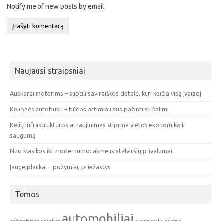
Notify me of new posts by email.
Naujausi straipsniai
Auskarai moterims – subtili saviraiškos detalė, kuri keičia visą įvaizdį
Kelionės autobusu – būdas artimiau susipažinti su šalimi
Kelių infrastruktūros atnaujinimas stiprina vietos ekonomiką ir
saugumą
Nuo klasikos iki modernumo: akmens stalviršių privalumai
Įaugę plaukai – požymiai, priežastys
Temos
automobiliai
apšvietimas
atliekos
automobiliu nuoma