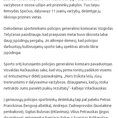
varžybose ir visose užlipo ant prizininkų pakylos. Tuo tarpu
Rimvydas Spėčius, dalyvavęs 11 įvairių varžybų, dešimtyje jų
iškovojo prizines vietas.
Dėkodamas sportininkams policijos generalinis komisaras Vizgirdas
Telyčėnas pasidžiaugė, kad praėjusiais metai buvo iškovota labai
daug įspūdingų pergalių. Jis atkreipė dėmesį, kad policijos
darbuotojų kultivuojamų sporto šakų spektras atrodo tikrai
įspūdingai.
Sporto sritį kuruojantis policijos generalinio komisaro pavaduotojas
Visvaldas Račkauskas sakė, kad visų pirma norėtų padėkoti visiems
už entuziazmą ir didelį pasiaukojimą. „Nors trūksta lėšų Jūsų
treniruotėms ir dalyvavimui varžybose, džiaugiamės, kad jų stoka
netrukdo Jums pasiekti puikių rezultatų”- kalbėjo V.Račkauskas.
Į geriausiųjų policijos sportininkų dešimtuką taip pat pateko Petras
Pranckūnas (lengvoji atletika), Andrejus Zadneprovskis (šiuolaikinė
penkiakovė), Sigitas Bulovas (irklavimas), Vilius Petrauskas (jėgos
daugiakovė), imtynininkai Ramūnas Fokas ir Svajūnas Polikevičius.