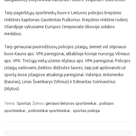
Tarp pagerbtųjų sportininkų buvo ir Lietuvos policijos krepšinio
rinktinės kapitonas Gaudentas Puškorius. Krepšinio rinktinė rudenį
Olandijoje vykusiame Europos čempionate iškovojo sidabro
medalius.
Tarp geriausiai pasirodžiusių policijos įstaigų, šiemet vėl stipriausi
buvo Kauno aps. VPK pareigūnai, atkaklioje kovoje nurungę Vilniaus
aps. VPK. Trečiąją vietą užėmė Alytaus aps. VPK pareigūnai. Policijos
įstaigų vadovams įteiktos didžiulės taurės, taip pat apdovanoti už
sportą šiose įstaigose atsakingi pareigūnai: Valerijus Antonenko
(Kaunas), Linas Švambarys (Vilnius) ir Edmantas Svirinavičius
(Alytus).
Tema:
Sportas
Žymos:
geriausi lietuvos sportininkai
,
policijos
sportininkai
,
policininkai sportininkai
,
sportas policija