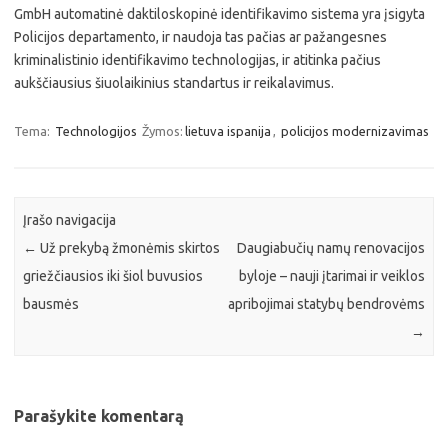
GmbH automatinė daktiloskopinė identifikavimo sistema yra įsigyta
Policijos departamento, ir naudoja tas pačias ar pažangesnes
kriminalistinio identifikavimo technologijas, ir atitinka pačius
aukščiausius šiuolaikinius standartus ir reikalavimus.
Tema:
Technologijos
Žymos:
lietuva ispanija
,
policijos modernizavimas
Įrašo navigacija
←
Už prekybą žmonėmis skirtos
Daugiabučių namų renovacijos
griežčiausios iki šiol buvusios
byloje – nauji įtarimai ir veiklos
bausmės
apribojimai statybų bendrovėms
→
Parašykite komentarą