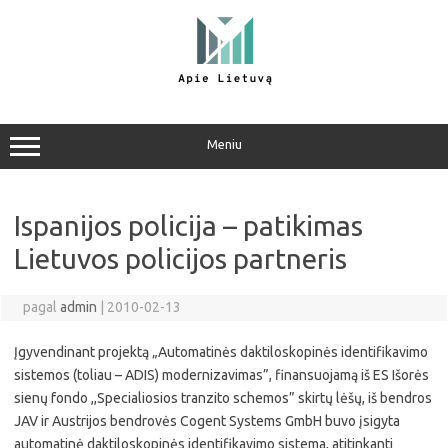
Pereiti
prie
turinio
Meniu
Ispanijos policija – patikimas
Lietuvos policijos partneris
pagal
admin
|
2010-02-13
Įgyvendinant projektą „Automatinės daktiloskopinės identifikavimo
sistemos (toliau – ADIS) modernizavimas”, finansuojamą iš ES Išorės
sienų fondo ,,Specialiosios tranzito schemos” skirtų lėšų, iš bendros
JAV ir Austrijos bendrovės Cogent Systems GmbH buvo įsigyta
automatinė daktiloskopinės identifikavimo sistema, atitinkanti