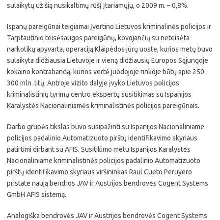
sulaikytų už šią nusikaltimų rūšį įtariamųjų, o 2009 m. – 0,8%.
Ispanų pareigūnai teigiamai įvertino Lietuvos kriminalinės policijos ir
Tarptautinio teisėsaugos pareigūnų, kovojančių su neteisėta
narkotikų apyvarta, operaciją Klaipėdos jūrų uoste, kurios metų buvo
sulaikyta didžiausia Lietuvoje ir vieną didžiausių Europos Sąjungoje
kokaino kontrabandą, kurios vertė juodojoje rinkoje būtų apie 250-
300 mln. litų. Antroje vizito dalyje įvyko Lietuvos policijos
kriminalistinių tyrimų centro ekspertų susitikimas su Ispanijos
Karalystės Nacionaliniamės kriminalistinės policijos pareigūnais.
Darbo grupės tikslas buvo susipažinti su Ispanijos Nacionaliniame
policijos padalinio Automatizuoto pirštų identifikavimo skyriaus
patirtimi dirbant su AFIS. Susitikimo metu Ispanijos Karalystės
Nacionaliniame kriminalistinės policijos padalinio Automatizuoto
pirštų identifikavimo skyriaus viršininkas Raul Cueto Peruyero
pristatė naują bendros JAV ir Austrijos bendrovės Cogent Systems
GmbH AFIS sistemą.
Analogiška bendrovės JAV ir Austrijos bendrovės Cogent Systems