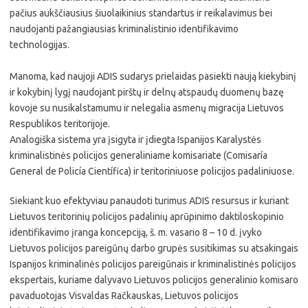
pačius aukščiausius šiuolaikinius standartus ir reikalavimus bei
naudojanti pažangiausias kriminalistinio identifikavimo
technologijas.
Manoma, kad naujoji ADIS sudarys prielaidas pasiekti naują kiekybinį
ir kokybinį lygį naudojant pirštų ir delnų atspaudų duomenų bazę
kovoje su nusikalstamumu ir nelegalia asmenų migracija Lietuvos
Respublikos teritorijoje.
Analogiška sistema yra įsigyta ir įdiegta Ispanijos Karalystės
kriminalistinės policijos generaliniame komisariate (Comisaría
General de Policía Científica) ir teritoriniuose policijos padaliniuose.
Siekiant kuo efektyviau panaudoti turimus ADIS resursus ir kuriant
Lietuvos teritorinių policijos padalinių aprūpinimo daktiloskopinio
identifikavimo įranga koncepciją, š. m. vasario 8 – 10 d. įvyko
Lietuvos policijos pareigūnų darbo grupės susitikimas su atsakingais
Ispanijos kriminalinės policijos pareigūnais ir kriminalistinės policijos
ekspertais, kuriame dalyvavo Lietuvos policijos generalinio komisaro
pavaduotojas Visvaldas Račkauskas, Lietuvos policijos