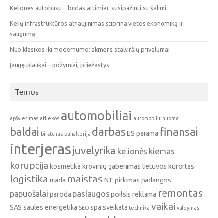
Kelionės autobusu – būdas artimiau susipažinti su šalimi
Kelių infrastruktūros atnaujinimas stiprina vietos ekonomiką ir
saugumą
Nuo klasikos iki modernumo: akmens stalviršių privalumai
Įaugę plaukai – požymiai, priežastys
Temos
automobiliai
apšvietimas
atliekos
automobiliu nuoma
baldai
darbas
finansai
ES parama
birstonas
buhalterija
interjeras
juvelyrika
kelionės
kiemas
korupcija
kosmetika
krovinių gabenimas
lietuvos kurortas
logistika
maistas
mada
NT pirkimas
padangos
remontas
papuošalai
paslaugos
paroda
poilsis
reklama
vaikai
SAS
saules energetika
spa
sveikata
SEO
technika
valdymas