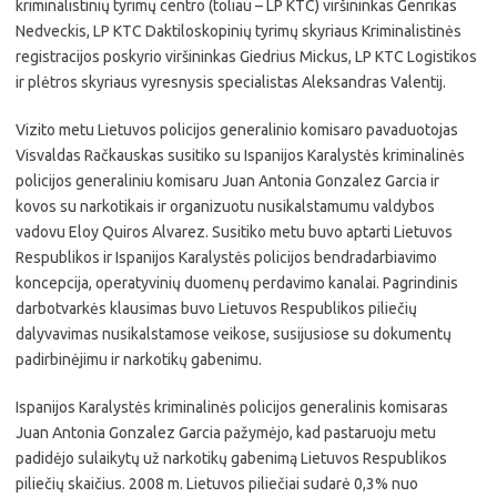
kriminalistinių tyrimų centro (toliau – LP KTC) viršininkas Genrikas
Nedveckis, LP KTC Daktiloskopinių tyrimų skyriaus Kriminalistinės
registracijos poskyrio viršininkas Giedrius Mickus, LP KTC Logistikos
ir plėtros skyriaus vyresnysis specialistas Aleksandras Valentij.
Vizito metu Lietuvos policijos generalinio komisaro pavaduotojas
Visvaldas Račkauskas susitiko su Ispanijos Karalystės kriminalinės
policijos generaliniu komisaru Juan Antonia Gonzalez Garcia ir
kovos su narkotikais ir organizuotu nusikalstamumu valdybos
vadovu Eloy Quiros Alvarez. Susitiko metu buvo aptarti Lietuvos
Respublikos ir Ispanijos Karalystės policijos bendradarbiavimo
koncepcija, operatyvinių duomenų perdavimo kanalai. Pagrindinis
darbotvarkės klausimas buvo Lietuvos Respublikos piliečių
dalyvavimas nusikalstamose veikose, susijusiose su dokumentų
padirbinėjimu ir narkotikų gabenimu.
Ispanijos Karalystės kriminalinės policijos generalinis komisaras
Juan Antonia Gonzalez Garcia pažymėjo, kad pastaruoju metu
padidėjo sulaikytų už narkotikų gabenimą Lietuvos Respublikos
piliečių skaičius. 2008 m. Lietuvos piliečiai sudarė 0,3% nuo