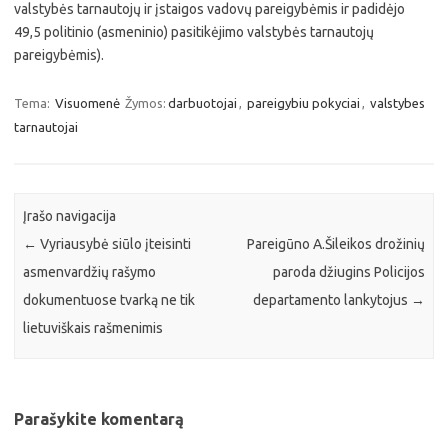
valstybės tarnautojų ir įstaigos vadovų pareigybėmis ir padidėjo
49,5 politinio (asmeninio) pasitikėjimo valstybės tarnautojų
pareigybėmis).
Tema:
Visuomenė
Žymos:
darbuotojai
,
pareigybiu pokyciai
,
valstybes
tarnautojai
Įrašo navigacija
←
Vyriausybė siūlo įteisinti
Pareigūno A.Šileikos drožinių
asmenvardžių rašymo
paroda džiugins Policijos
dokumentuose tvarką ne tik
departamento lankytojus
→
lietuviškais rašmenimis
Parašykite komentarą