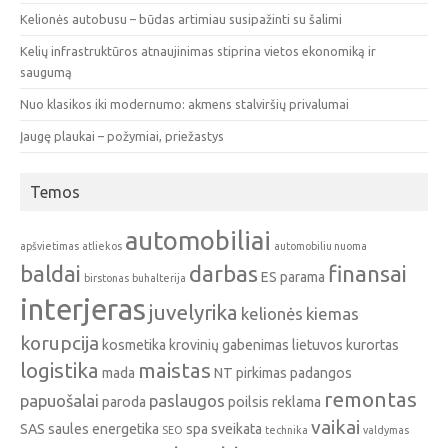
Kelionės autobusu – būdas artimiau susipažinti su šalimi
Kelių infrastruktūros atnaujinimas stiprina vietos ekonomiką ir
saugumą
Nuo klasikos iki modernumo: akmens stalviršių privalumai
Įaugę plaukai – požymiai, priežastys
Temos
automobiliai
apšvietimas
atliekos
automobiliu nuoma
baldai
darbas
finansai
ES parama
birstonas
buhalterija
interjeras
juvelyrika
kelionės
kiemas
korupcija
kosmetika
krovinių gabenimas
lietuvos kurortas
logistika
maistas
mada
NT pirkimas
padangos
remontas
papuošalai
paslaugos
paroda
poilsis
reklama
vaikai
SAS
saules energetika
spa
sveikata
SEO
technika
valdymas