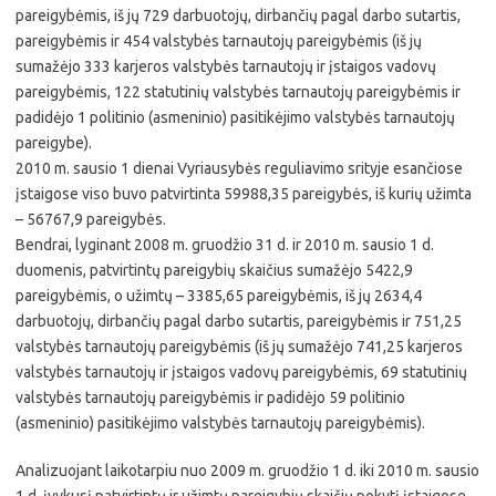
pareigybėmis, iš jų 729 darbuotojų, dirbančių pagal darbo sutartis,
pareigybėmis ir 454 valstybės tarnautojų pareigybėmis (iš jų
sumažėjo 333 karjeros valstybės tarnautojų ir įstaigos vadovų
pareigybėmis, 122 statutinių valstybės tarnautojų pareigybėmis ir
padidėjo 1 politinio (asmeninio) pasitikėjimo valstybės tarnautojų
pareigybe).
2010 m. sausio 1 dienai Vyriausybės reguliavimo srityje esančiose
įstaigose viso buvo patvirtinta 59988,35 pareigybės, iš kurių užimta
– 56767,9 pareigybės.
Bendrai, lyginant 2008 m. gruodžio 31 d. ir 2010 m. sausio 1 d.
duomenis, patvirtintų pareigybių skaičius sumažėjo 5422,9
pareigybėmis, o užimtų – 3385,65 pareigybėmis, iš jų 2634,4
darbuotojų, dirbančių pagal darbo sutartis, pareigybėmis ir 751,25
valstybės tarnautojų pareigybėmis (iš jų sumažėjo 741,25 karjeros
valstybės tarnautojų ir įstaigos vadovų pareigybėmis, 69 statutinių
valstybės tarnautojų pareigybėmis ir padidėjo 59 politinio
(asmeninio) pasitikėjimo valstybės tarnautojų pareigybėmis).
Analizuojant laikotarpiu nuo 2009 m. gruodžio 1 d. iki 2010 m. sausio