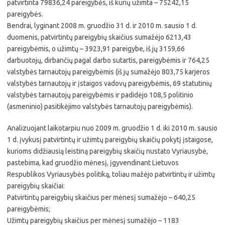
patvirtinta 79836,24 pareigybės, iš kurių užimta – 75242,15
pareigybės.
Bendrai, lyginant 2008 m. gruodžio 31 d. ir 2010 m. sausio 1 d.
duomenis, patvirtintų pareigybių skaičius sumažėjo 6213,43
pareigybėmis, o užimtų – 3923,91 pareigybe, iš jų 3159,66
darbuotojų, dirbančių pagal darbo sutartis, pareigybėmis ir 764,25
valstybės tarnautojų pareigybėmis (iš jų sumažėjo 803,75 karjeros
valstybės tarnautojų ir įstaigos vadovų pareigybėmis, 69 statutinių
valstybės tarnautojų pareigybėmis ir padidėjo 108,5 politinio
(asmeninio) pasitikėjimo valstybės tarnautojų pareigybėmis).
Analizuojant laikotarpiu nuo 2009 m. gruodžio 1 d. iki 2010 m. sausio
1 d. įvykusį patvirtintų ir užimtų pareigybių skaičių pokytį įstaigose,
kurioms didžiausią leistiną pareigybių skaičių nustato Vyriausybė,
pastebima, kad gruodžio mėnesį, įgyvendinant Lietuvos
Respublikos Vyriausybės politiką, toliau mažėjo patvirtintų ir užimtų
pareigybių skaičiai:
Patvirtintų pareigybių skaičius per mėnesį sumažėjo – 640,25
pareigybėmis;
Užimtų pareigybių skaičius per mėnesį sumažėjo – 1183