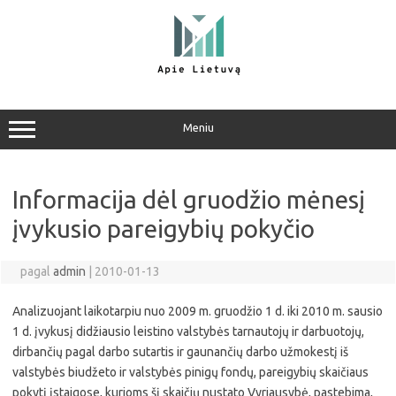
Pereiti
prie
turinio
Meniu
Informacija dėl gruodžio mėnesį
įvykusio pareigybių pokyčio
pagal
admin
|
2010-01-13
Analizuojant laikotarpiu nuo 2009 m. gruodžio 1 d. iki 2010 m. sausio
1 d. įvykusį didžiausio leistino valstybės tarnautojų ir darbuotojų,
dirbančių pagal darbo sutartis ir gaunančių darbo užmokestį iš
valstybės biudžeto ir valstybės pinigų fondų, pareigybių skaičiaus
pokytį įstaigose, kurioms šį skaičių nustato Vyriausybė, pastebima,