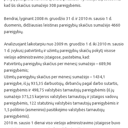
kad šis skaičius sumažėjo 308 pareigybėmis.
Bendrai, lyginant 2008 m. gruodžio 31 d. ir 2010 m. sausio 1 d.
duomenis, didžiausias leistinas pareigybių skaičius sumažėjo 4660
pareigybių.
Analizuojant laikotarpiu nuo 2009 m. gruodžio 1 d. iki 2010 m. sausio
1 d. įvykusį patvirtintų ir užimtų pareigybių skaičių pokytį visose
viešojo administravimo įstaigose, pastebima, kad:
Patvirtintų pareigybių skaičius per mėnesį sumažėjo – 689,96
pareigybėmis;
Užimtų pareigybių skaičius per mėnesį sumažėjo – 1434,1
pareigybe, iš jų 935,35 darbuotojų, dirbančių pagal darbo sutartis,
pareigybėmis ir 498,75 valstybės tarnautojų pareigybėmis (iš jų
sumažėjo 375,25 karjeros valstybės tarnautojų ir įstaigos vadovų
pareigybėmis, 122 statutinių valstybės tarnautojų pareigybėmis ir
1,5 politinio (asmeninio) pasitikėjimo valstybės tarnautojų
pareigybėmis).
2010 m. sausio 1 dienai viso viešojo administravimo įstaigose buvo