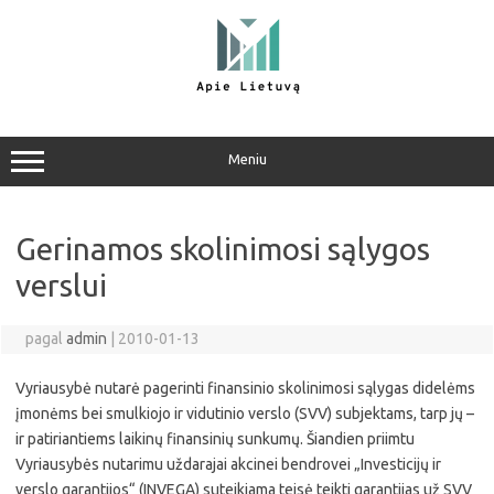
Pereiti
prie
turinio
Meniu
Gerinamos skolinimosi sąlygos
verslui
pagal
admin
|
2010-01-13
Vyriausybė nutarė pagerinti finansinio skolinimosi sąlygas didelėms
įmonėms bei smulkiojo ir vidutinio verslo (SVV) subjektams, tarp jų –
ir patiriantiems laikinų finansinių sunkumų. Šiandien priimtu
Vyriausybės nutarimu uždarajai akcinei bendrovei „Investicijų ir
verslo garantijos“ (INVEGA) suteikiama teisė teikti garantijas už SVV