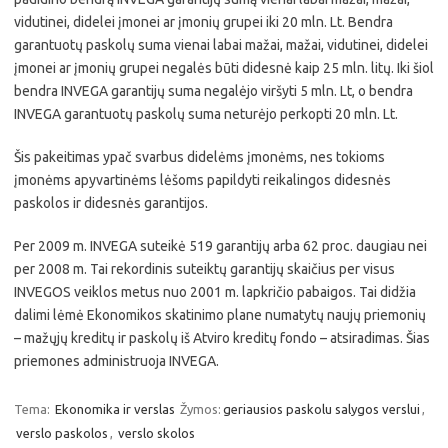
vidutinei, didelei įmonei ar įmonių grupei iki 20 mln. Lt. Bendra
garantuotų paskolų suma vienai labai mažai, mažai, vidutinei, didelei
įmonei ar įmonių grupei negalės būti didesnė kaip 25 mln. litų. Iki šiol
bendra INVEGA garantijų suma negalėjo viršyti 5 mln. Lt, o bendra
INVEGA garantuotų paskolų suma neturėjo perkopti 20 mln. Lt.
Šis pakeitimas ypač svarbus didelėms įmonėms, nes tokioms
įmonėms apyvartinėms lėšoms papildyti reikalingos didesnės
paskolos ir didesnės garantijos.
Per 2009 m. INVEGA suteikė 519 garantijų arba 62 proc. daugiau nei
per 2008 m. Tai rekordinis suteiktų garantijų skaičius per visus
INVEGOS veiklos metus nuo 2001 m. lapkričio pabaigos. Tai didžia
dalimi lėmė Ekonomikos skatinimo plane numatytų naujų priemonių
– mažųjų kreditų ir paskolų iš Atviro kreditų fondo – atsiradimas. Šias
priemones administruoja INVEGA.
Tema:
Ekonomika ir verslas
Žymos:
geriausios paskolu salygos verslui
,
verslo paskolos
,
verslo skolos