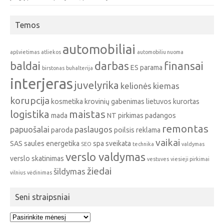
Temos
automobiliai
apšvietimas
atliekos
automobiliu nuoma
baldai
darbas
finansai
ES parama
birstonas
buhalterija
interjeras
juvelyrika
kelionės
kiemas
korupcija
kosmetika
krovinių gabenimas
lietuvos kurortas
logistika
maistas
mada
NT pirkimas
padangos
remontas
papuošalai
paslaugos
paroda
poilsis
reklama
vaikai
SAS
saules energetika
spa
sveikata
SEO
technika
valdymas
verslo valdymas
verslo skatinimas
vestuves
viesieji pirkimai
žiedai
šildymas
vilnius
vėdinimas
Seni straipsniai
Seni