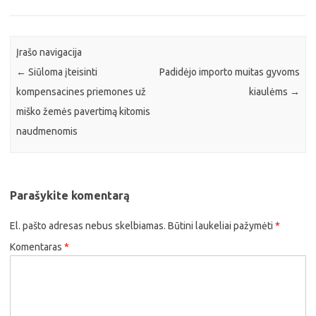
Įrašo navigacija
←
Siūloma įteisinti
Padidėjo importo muitas gyvoms
kompensacines priemones už
kiaulėms
→
miško žemės pavertimą kitomis
naudmenomis
Parašykite komentarą
El. pašto adresas nebus skelbiamas.
Būtini laukeliai pažymėti
*
Komentaras
*