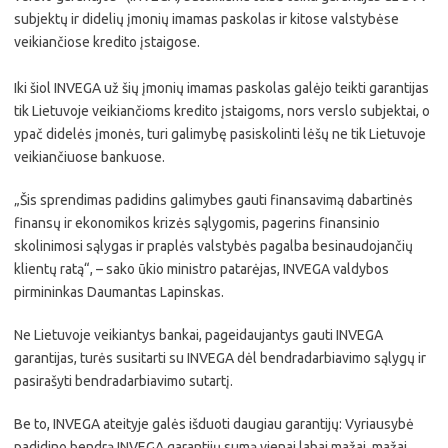
subjektų ir didelių įmonių imamas paskolas ir kitose valstybėse
veikiančiose kredito įstaigose.
Iki šiol INVEGA už šių įmonių imamas paskolas galėjo teikti garantijas
tik Lietuvoje veikiančioms kredito įstaigoms, nors verslo subjektai, o
ypač didelės įmonės, turi galimybę pasiskolinti lėšų ne tik Lietuvoje
veikiančiuose bankuose.
„Šis sprendimas padidins galimybes gauti finansavimą dabartinės
finansų ir ekonomikos krizės sąlygomis, pagerins finansinio
skolinimosi sąlygas ir praplės valstybės pagalba besinaudojančių
klientų ratą“, – sako ūkio ministro patarėjas, INVEGA valdybos
pirmininkas Daumantas Lapinskas.
Ne Lietuvoje veikiantys bankai, pageidaujantys gauti INVEGA
garantijas, turės susitarti su INVEGA dėl bendradarbiavimo sąlygų ir
pasirašyti bendradarbiavimo sutartį.
Be to, INVEGA ateityje galės išduoti daugiau garantijų: Vyriausybė
padidino bendrą INVEGA garantijų sumą vienai labai mažai, mažai,