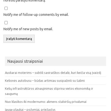
norėsiu parašyti komentarą.
Notify me of follow-up comments by email.
Notify me of new posts by email.
Naujausi straipsniai
Auskarai moterims – subtili saviraiškos detalė, kuri keičia visą įvaizdį
Kelionės autobusu – būdas artimiau susipažinti su šalimi
Kelių infrastruktūros atnaujinimas stiprina vietos ekonomiką ir
saugumą
Nuo klasikos iki modernumo: akmens stalviršių privalumai
Įaugę plaukai – požymiai, priežastys