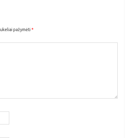
aukeliai pažymėti
*