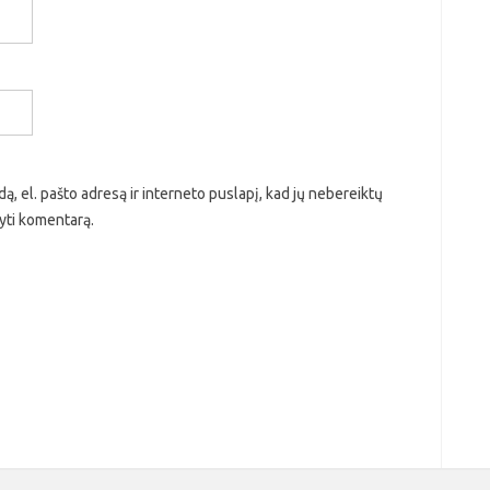
ą, el. pašto adresą ir interneto puslapį, kad jų nebereiktų
ašyti komentarą.