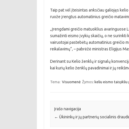
Taip pat vėl įteisintas anksčiau galiojęs kel
ruože įrengtus automatinius greičio matavimo
„Įrengdami greičio matuoklius avaringuose L
sumažinti eismo įvykių skaičių, o ne surinkti
vairuotojai pastebėtų automatinius greičio mat
reikalavimų“, – pabrėžė ministras Eligijus Mas
Derinant su Kelio ženklų ir signalų konvencija 
kai kurių kelio ženklų pavadinimai ir jų reikšm
Tema:
Visuomenė
Žymos:
keliu eismo taisykliu
Įrašo navigacija
←
Ūkininkų ir jų partnerių socialinis draud