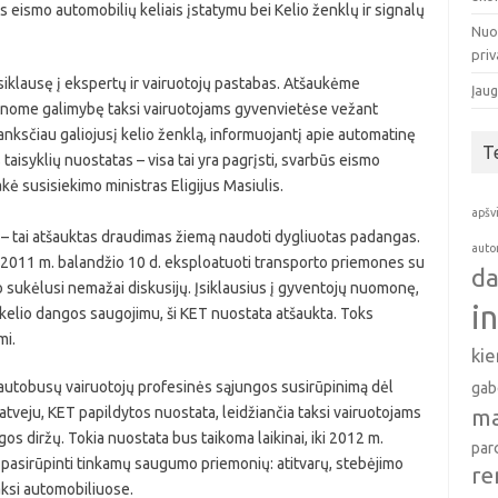
 eismo automobilių keliais įstatymu bei Kelio ženklų ir signalų
Nuo
pri
siklausę į ekspertų ir vairuotojų pastabas. Atšaukėme
Įaug
sinome galimybę taksi vairuotojams gyvenvietėse vežant
anksčiau galiojusį kelio ženklą, informuojantį apie automatinę
T
 taisyklių nuostatas – visa tai yra pagrįsti, svarbūs eismo
kė susisiekimo ministras Eligijus Masiulis.
apšv
 – tai atšauktas draudimas žiemą naudoti dygliuotas padangas.
auto
o 2011 m. balandžio 10 d. eksploatuoti transporto priemones su
da
sukėlusi nemažai diskusijų. Įsiklausius į gyventojų nuomonę,
i
kelio dangos saugojimu, ši KET nuostata atšaukta. Toks
mi.
ki
ų autobusų vairuotojų profesinės sąjungos susirūpinimą dėl
gab
tveju, KET papildytos nuostata, leidžiančia taksi vairuotojams
ma
s diržų. Tokia nuostata bus taikoma laikinai, iki 2012 m.
par
ės pasirūpinti tinkamų saugumo priemonių: atitvarų, stebėjimo
re
aksi automobiliuose.