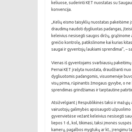
keliuose, suderinti KET nuostatas su Saugaus
konvencija.
„Kelių eismo taisyklių nuostatas pakeitėme į
draudimą naudoti dygliuotas padangas, įtei
keleivius nesisegti saugos diržų, grąžinome 
greičio kontrolę, patikslinome kai kurias kitas
saugai ir gyventojų laukiami sprendimai“, – sa
Vienas iš gyventojams svarbiausių pakeitimų
Pernai KET įrašyta nuostata, draudžianti nu
dygliuotomis padangomis, visuomenėje buvo 
visų pirma, rūpinantis žmogaus gyvybe, o ne 
sprendimas grindžiamas ir tarptautine patirti
Atsižvelgiant į Respublikinės taksi ir mažųj
vairuotojų galimybės apsisaugoti užpuolimo a
gyvenvietėse vežant keleivius nesisegti saugo
liepos 1 d., kol, tikimasi, taksi įmonės susp
kamerų, pagalbos mygtukų ar kt., įrengimu t