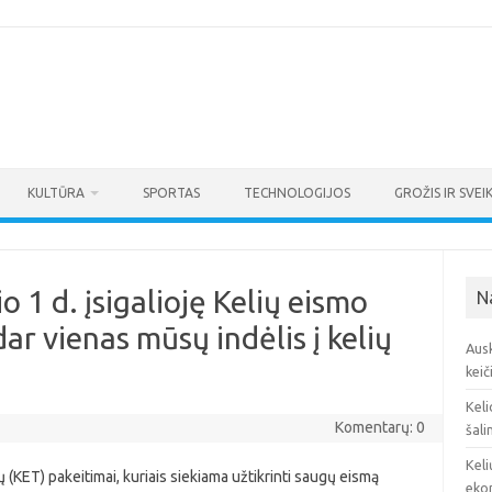
KULTŪRA
SPORTAS
TECHNOLOGIJOS
GROŽIS IR SVEI
o 1 d. įsigalioję Kelių eismo
N
dar vienas mūsų indėlis į kelių
Ausk
keič
Keli
Komentarų: 0
šali
Keli
ių (KET) pakeitimai, kuriais siekiama užtikrinti saugų eismą
eko