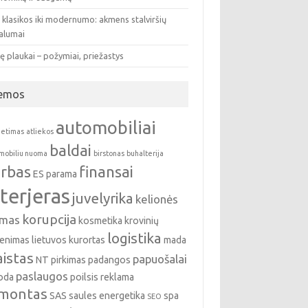
 klasikos iki modernumo: akmens stalviršių
valumai
ę plaukai – požymiai, priežastys
emos
automobiliai
ietimas
atliekos
baldai
mobiliu nuoma
birstonas
buhalterija
rbas
finansai
ES parama
nterjeras
juvelyrika
kelionės
korupcija
emas
kosmetika
krovinių
logistika
enimas
lietuvos kurortas
mada
istas
papuošalai
NT pirkimas
padangos
paslaugos
oda
poilsis
reklama
montas
SAS
saules energetika
spa
SEO