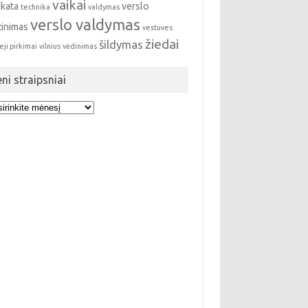
vaikai
ikata
verslo
technika
valdymas
verslo valdymas
tinimas
vestuves
žiedai
šildymas
eji pirkimai
vilnius
vėdinimas
eni straipsniai
i
ipsniai