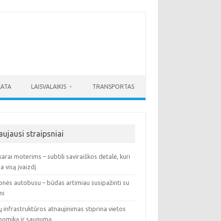
KATA
LAISVALAIKIS
TRANSPORTAS
aujausi straipsniai
arai moterims – subtili saviraiškos detalė, kuri
ia visą įvaizdį
onės autobusu – būdas artimiau susipažinti su
mi
ų infrastruktūros atnaujinimas stiprina vietos
nomiką ir saugumą