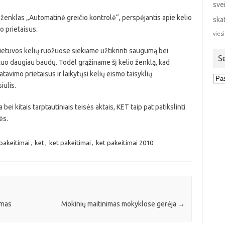
sve
io ženklas „Automatinė greičio kontrolė“, perspėjantis apie kelio
ska
 prietaisus.
viesi
ietuvos kelių ruožuose siekiame užtikrinti saugumą bei
S
 kuo daugiau baudų. Todėl grąžiname šį kelio ženklą, kad
avimo prietaisus ir laikytųsi kelių eismo taisyklių
Sen
iulis.
stra
bei kitais tarptautiniais teisės aktais, KET taip pat patikslinti
ės.
 pakeitimai
,
ket
,
ket pakeitimai
,
ket pakeitimai 2010
imas
Mokinių maitinimas mokyklose gerėja
→