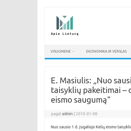
Pereiti
prie
turinio
VISUOMENĖ
EKONOMIKA IR VERSLAS
E. Masiulis: „Nuo sausi
taisyklių pakeitimai – 
eismo saugumą“
pagal
admin
|
2010-01-08
Nuo sausio 1 d. įsigaliojo Kelių eismo taisykl