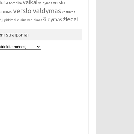
vaikai
ikata
verslo
technika
valdymas
verslo valdymas
tinimas
vestuves
žiedai
šildymas
eji pirkimai
vilnius
vėdinimas
eni straipsniai
i
ipsniai