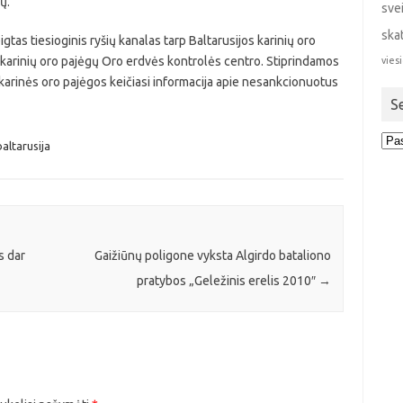
ų.
sve
ska
gtas tiesioginis ryšių kanalas tarp Baltarusijos karinių oro
 karinių oro pajėgų Oro erdvės kontrolės centro. Stiprindamos
viesi
 karinės oro pajėgos keičiasi informacija apie nesankcionuotus
S
Sen
baltarusija
stra
s dar
Gaižiūnų poligone vyksta Algirdo bataliono
pratybos „Geležinis erelis 2010″
→