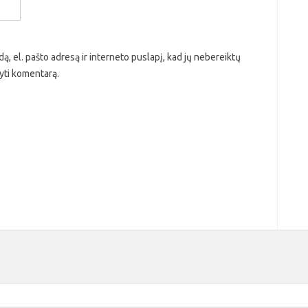
ą, el. pašto adresą ir interneto puslapį, kad jų nebereiktų
ašyti komentarą.