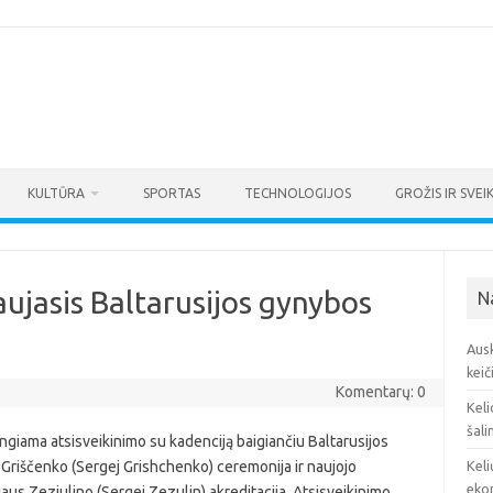
KULTŪRA
SPORTAS
TECHNOLOGIJOS
GROŽIS IR SVEI
ujasis Baltarusijos gynybos
N
Ausk
keič
Komentarų: 0
Keli
šali
ngiama atsisveikinimo su kadenciją baigiančiu Baltarusijos
Griščenko (Sergej Grishchenko) ceremonija ir naujojo
Keli
eko
aus Zeziulino (Sergej Zezulin) akreditacija. Atsisveikinimo