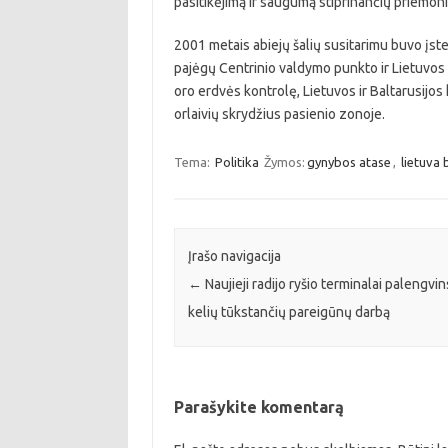
pasitikėjimą ir saugumą stiprinančių priemoni
2001 metais abiejų šalių susitarimu buvo įstei
pajėgų Centrinio valdymo punkto ir Lietuvos
oro erdvės kontrolę, Lietuvos ir Baltarusijos
orlaivių skrydžius pasienio zonoje.
Tema:
Politika
Žymos:
gynybos atase
,
lietuva 
Įrašo navigacija
←
Naujieji radijo ryšio terminalai palengvin
kelių tūkstančių pareigūnų darbą
Parašykite komentarą