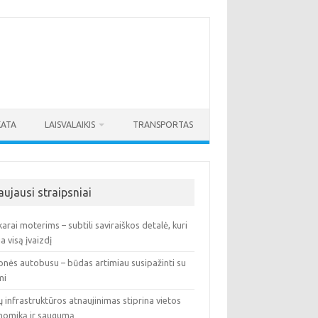
KATA
LAISVALAIKIS
TRANSPORTAS
aujausi straipsniai
arai moterims – subtili saviraiškos detalė, kuri
ia visą įvaizdį
onės autobusu – būdas artimiau susipažinti su
mi
ų infrastruktūros atnaujinimas stiprina vietos
nomiką ir saugumą