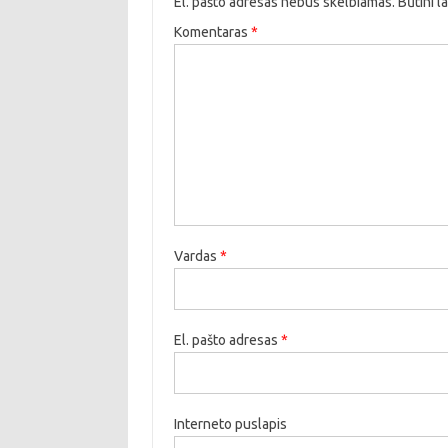
El. pašto adresas nebus skelbiamas.
Būtini l
Komentaras
*
Vardas
*
El. pašto adresas
*
Interneto puslapis