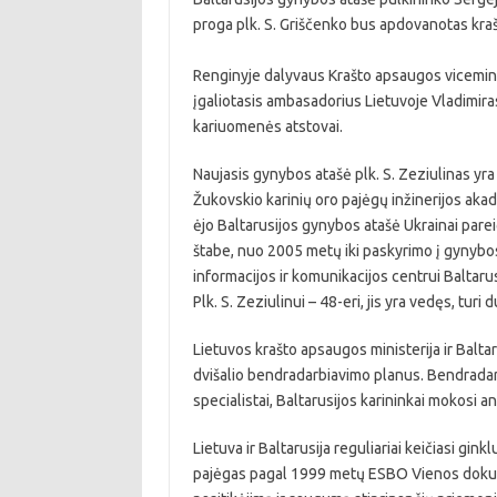
proga plk. S. Griščenko bus apdovanotas kr
Renginyje dalyvaus Krašto apsaugos vicemini
įgaliotasis ambasadorius Lietuvoje Vladimiras
kariuomenės atstovai.
Naujasis gynybos atašė plk. S. Zeziulinas yr
Žukovskio karinių oro pajėgų inžinerijos akad
ėjo Baltarusijos gynybos atašė Ukrainai pare
štabe, nuo 2005 metų iki paskyrimo į gynybos
informacijos ir komunikacijos centrui Baltarus
Plk. S. Zeziulinui – 48-eri, jis yra vedęs, turi d
Lietuvos krašto apsaugos ministerija ir Balta
dvišalio bendradarbiavimo planus. Bendradarbi
specialistai, Baltarusijos karininkai mokosi 
Lietuva ir Baltarusija reguliariai keičiasi gink
pajėgas pagal 1999 metų ESBO Vienos dokument