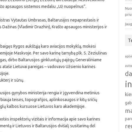
ašto apsaugos sistemos medaliu „Už nuopelnus“.
Nuo
pri
stras Vytautas Umbrasas, Baltarusijos nepaprastasis ir
Įaug
 Dažinas (Vladimir Drazhin), Krašto apsaugos ministerijos ir
T
a baigęs Rygos aukštąją karo aviacijos mokyklą, mokėsi
emijoje Maskvoje. Per savo karinę tarnybą plk. S. Zeziulinas
apšv
igas, dirbo Baltarusijos ginkluotųjų pajėgų Generaliniame
auto
 atašė Lietuvai pareigas – vadovavo Užsienio karinės
da
ijoje.
ukterį ir sūnų.
i
rusijos gynybos ministerija rengia ir įgyvendina metinius
ki
auja teisės, topografijos, aplinkosaugos ir kitų sričių
gab
anglų kalbos kursuose Lietuvos karo akademijoje.
ma
par
luotės inspektorių vizitais ir informacija apie savo karines
re
ą ir Lietuvos ir Baltarusijos dvišalį susitarimą dėl