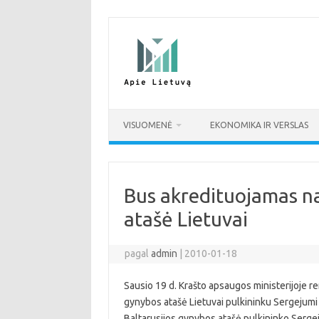
Pereiti
prie
turinio
VISUOMENĖ
EKONOMIKA IR VERSLAS
Bus akredituojamas na
atašė Lietuvai
pagal
admin
|
2010-01-18
Sausio 19 d. Krašto apsaugos ministerijoje re
gynybos atašė Lietuvai pulkininku Sergejumi 
Baltarusijos gynybos atašė pulkininko Sergej