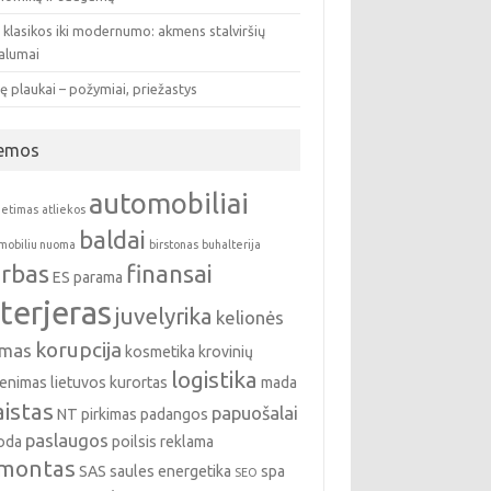
 klasikos iki modernumo: akmens stalviršių
valumai
ę plaukai – požymiai, priežastys
emos
automobiliai
ietimas
atliekos
baldai
mobiliu nuoma
birstonas
buhalterija
rbas
finansai
ES parama
nterjeras
juvelyrika
kelionės
korupcija
emas
kosmetika
krovinių
logistika
enimas
lietuvos kurortas
mada
istas
papuošalai
NT pirkimas
padangos
paslaugos
oda
poilsis
reklama
montas
SAS
saules energetika
spa
SEO