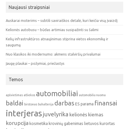
Naujausi straipsniai
Auskarai moterims – subtili saviraiškos detalė, kuri keičia visą įvaizdį
Kelionės autobusu – būdas artimiau susipažinti su šalimi
Kelių infrastruktūros atnaujinimas stiprina vietos ekonomiką ir
saugumą
Nuo klasikos iki modernumo: akmens stalviršių privalumai
Įaugę plaukai – požymiai, priežastys
Temos
automobiliai
apšvietimas
atliekos
automobiliu nuoma
baldai
darbas
finansai
ES parama
birstonas
buhalterija
interjeras
juvelyrika
kelionės
kiemas
korupcija
kosmetika
krovinių gabenimas
lietuvos kurortas