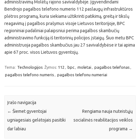
administravimą Molėtų rajono savivaldybėje. Įgyvendindami
Bendrojo pagalbos telefono numerio 112 paslaugų infrastruktūros
plėtros programą, kuria siekiama užtikrinti patikimą, greitą ir tikslų
reagavimą į pagalbos prašymus visoje Lietuvos teritorijoje, BPC
regioniniai padaliniai palaipsniui perima pagalbos skambučių
administravimo funkciją iš teritorinių policijos įstaigų. Šiuo metu BPC
administruoja pagalbos skambučius jau 27 savivaldybėse ir tai apima
apie 67 proc. visos Lietuvos gyventojų.
Tema:
Technologijos
Žymos:
112
,
bpc
,
moletai
,
pagalbos telefonas
,
pagalbos telefono numeris
,
pagalbos telefonu numeriai
Įrašo navigacija
←
Šiemet gyventojai
Rengiama nauja nuteistųjų
ugniagesiais gelėtojais pasitiki
socialinės reabilitacijos veiklos
dar labiau
programa
→