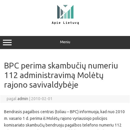
Pereiti
prie
turinio
Meniu
BPC perima skambučių numeriu
112 administravimą Molėtų
rajono savivaldybėje
pagal
admin
|
2010-02-01
Bendrasis pagalbos centras (toliau – BPC) informuoja, kad nuo 2010
m. vasario 1 d. perima iš Molėtų rajono vyriausiojo policijos
komisariato skambučių bendruoju pagalbos telefono numeriu 112