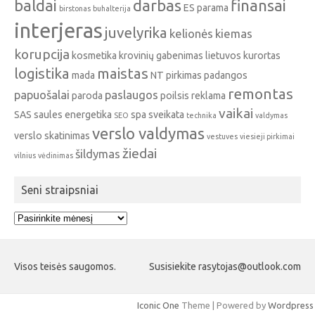
baldai
darbas
finansai
ES parama
birstonas
buhalterija
interjeras
juvelyrika
kelionės
kiemas
korupcija
kosmetika
krovinių gabenimas
lietuvos kurortas
logistika
maistas
mada
NT pirkimas
padangos
remontas
papuošalai
paslaugos
paroda
poilsis
reklama
vaikai
SAS
saules energetika
spa
sveikata
SEO
technika
valdymas
verslo valdymas
verslo skatinimas
vestuves
viesieji pirkimai
žiedai
šildymas
vilnius
vėdinimas
Seni straipsniai
Seni
straipsniai
Visos teisės saugomos.
Susisiekite rasytojas@outlook.com
Iconic One
Theme | Powered by
Wordpress