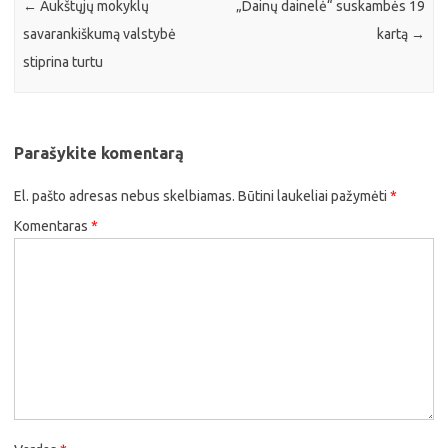
←
Aukštųjų mokyklų
„Dainų dainelė“ suskambės 19
savarankiškumą valstybė
kartą
→
stiprina turtu
Parašykite komentarą
El. pašto adresas nebus skelbiamas.
Būtini laukeliai pažymėti
*
Komentaras
*