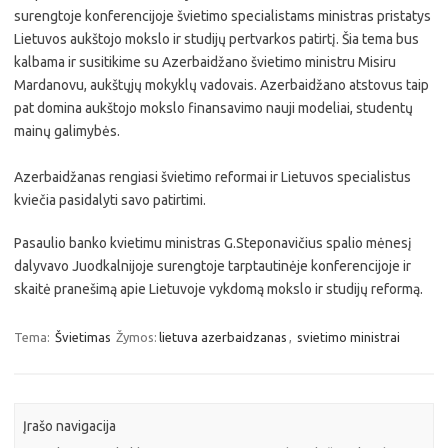
surengtoje konferencijoje švietimo specialistams ministras pristatys
Lietuvos aukštojo mokslo ir studijų pertvarkos patirtį. Šia tema bus
kalbama ir susitikime su Azerbaidžano švietimo ministru Misiru
Mardanovu, aukštųjų mokyklų vadovais. Azerbaidžano atstovus taip
pat domina aukštojo mokslo finansavimo nauji modeliai, studentų
mainų galimybės.
Azerbaidžanas rengiasi švietimo reformai ir Lietuvos specialistus
kviečia pasidalyti savo patirtimi.
Pasaulio banko kvietimu ministras G.Steponavičius spalio mėnesį
dalyvavo Juodkalnijoje surengtoje tarptautinėje konferencijoje ir
skaitė pranešimą apie Lietuvoje vykdomą mokslo ir studijų reformą.
Tema:
Švietimas
Žymos:
lietuva azerbaidzanas
,
svietimo ministrai
Įrašo navigacija