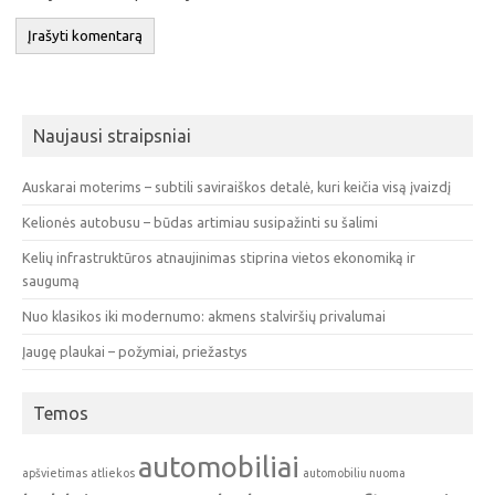
Naujausi straipsniai
Auskarai moterims – subtili saviraiškos detalė, kuri keičia visą įvaizdį
Kelionės autobusu – būdas artimiau susipažinti su šalimi
Kelių infrastruktūros atnaujinimas stiprina vietos ekonomiką ir
saugumą
Nuo klasikos iki modernumo: akmens stalviršių privalumai
Įaugę plaukai – požymiai, priežastys
Temos
automobiliai
apšvietimas
atliekos
automobiliu nuoma