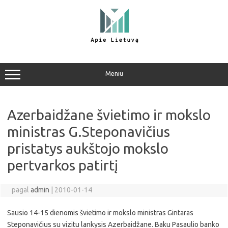
Pereiti
prie
turinio
Meniu
Azerbaidžane švietimo ir mokslo
ministras G.Steponavičius
pristatys aukštojo mokslo
pertvarkos patirtį
pagal
admin
|
2010-01-14
Sausio 14-15 dienomis švietimo ir mokslo ministras Gintaras
Steponavičius su vizitu lankysis Azerbaidžane. Baku Pasaulio banko