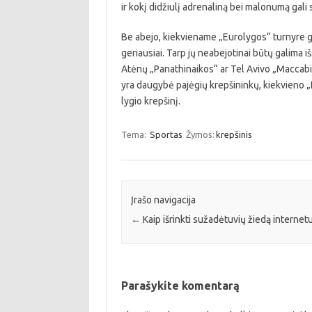
ir kokį didžiulį adrenaliną bei malonumą gali
Be abejo, kiekviename „Eurolygos“ turnyre ga
geriausiai. Tarp jų neabejotinai būtų galima 
Atėnų „Panathinaikos“ ar Tel Avivo „Maccabi“
yra daugybė pajėgių krepšininkų, kiekvieno 
lygio krepšinį.
Tema:
Sportas
Žymos:
krepšinis
Įrašo navigacija
←
Kaip išrinkti sužadėtuvių žiedą internet
Parašykite komentarą