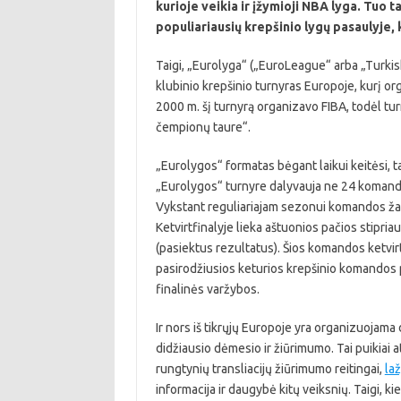
kurioje veikia ir įžymioji NBA lyga. Tuo 
populiariausių krepšinio lygų pasaulyje, 
Taigi, „Eurolyga“ („EuroLeague“ arba „Turkis
klubinio krepšinio turnyras Europoje, kurį o
2000 m. šį turnyrą organizavo FIBA, todėl tu
čempionų taure“.
„Eurolygos“ formatas bėgant laikui keitėsi, t
„Eurolygos“ turnyre dalyvauja ne 24 komando
Vykstant reguliariajam sezonui komandos žaid
Ketvirtfinalyje lieka aštuonios pačios stipr
(pasiektus rezultatus). Šios komandos ketvirtfi
pasirodžiusios keturios krepšinio komandos pe
finalinės varžybos.
Ir nors iš tikrųjų Europoje yra organizuojama
didžiausio dėmesio ir žiūrimumo. Tai puikiai at
rungtynių transliacijų žiūrimumo reitingai,
la
informacija ir daugybė kitų veiksnių. Taigi, k