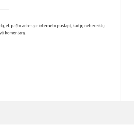
ą, el. pašto adresą ir interneto puslapį, kad jų nebereiktų
ašyti komentarą.