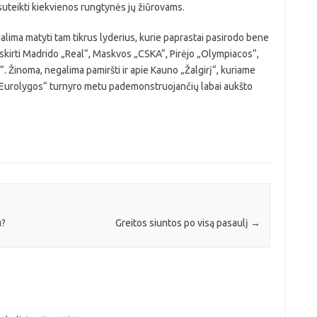
 suteikti kiekvienos rungtynės jų žiūrovams.
lima matyti tam tikrus lyderius, kurie paprastai pasirodo bene
išskirti Madrido „Real“, Maskvos „CSKA“, Pirėjo „Olympiacos“,
. Žinoma, negalima pamiršti ir apie Kauno „Žalgirį“, kuriame
„Eurolygos“ turnyro metu pademonstruojančių labai aukšto
u?
Greitos siuntos po visą pasaulį
→