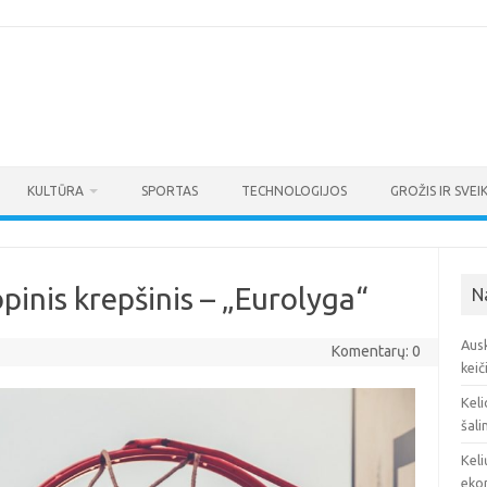
KULTŪRA
SPORTAS
TECHNOLOGIJOS
GROŽIS IR SVEI
pinis krepšinis – „Eurolyga“
N
Ausk
Komentarų: 0
keič
Keli
šali
Keli
eko