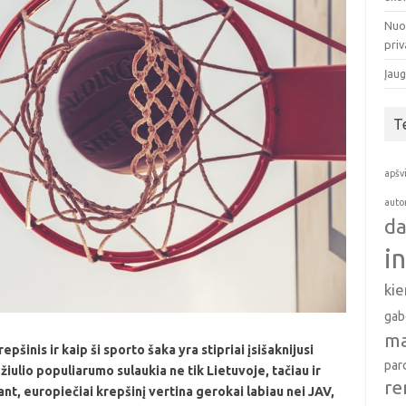
Nuo
pri
Įaug
T
apšv
auto
da
i
ki
gab
ma
epšinis ir kaip ši sporto šaka yra stipriai įsišaknijusi
par
žiulio populiarumo sulaukia ne tik Lietuvoje, tačiau ir
re
ant, europiečiai krepšinį vertina gerokai labiau nei JAV,