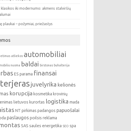
 klasikos iki modernumo: akmens stalviršių
valumai
ę plaukai – požymiai, priežastys
emos
automobiliai
ietimas
atliekos
baldai
mobiliu nuoma
birstonas
buhalterija
rbas
finansai
ES parama
nterjeras
juvelyrika
kelionės
korupcija
emas
kosmetika
krovinių
logistika
enimas
lietuvos kurortas
mada
istas
papuošalai
NT pirkimas
padangos
paslaugos
oda
poilsis
reklama
montas
SAS
saules energetika
spa
SEO