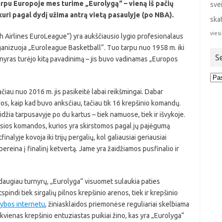
tarpu Europoje mes turime „Eurolygą“ – vieną iš pačių
sve
kuri pagal dydį užima antrą vietą pasaulyje (po NBA).
ska
viesi
h Airlines EuroLeague“) yra aukščiausio lygio profesionalaus
rganizuoja „Euroleague Basketball“. Tuo tarpu nuo 1958 m. iki
S
rnyras turėjo kitą pavadinimą – jis buvo vadinamas „Europos
Sen
stra
ačiau nuo 2016 m. jis pasikeitė labai reikšmingai. Dabar
s, kaip kad buvo anksčiau, tačiau tik 16 krepšinio komandų.
žia tarpusavyje po du kartus – tiek namuose, tiek ir išvykoje.
iausios komandos, kurios yra skirstomos pagal jų pajėgumą
nalyje kovoja iki trijų pergalių, kol galiausiai geriausiai
reina į finalinį ketvertą. Jame yra žaidžiamos pusfinalio ir
 daugiau turnyrų, „Eurolyga“ visuomet sulaukia paties
spindi tiek sirgalių pilnos krepšinio arenos, tiek ir krepšinio
žybos internetu
, žiniasklaidos priemonėse reguliariai skelbiama
iekvienas krepšinio entuziastas puikiai žino, kas yra „Eurolyga“