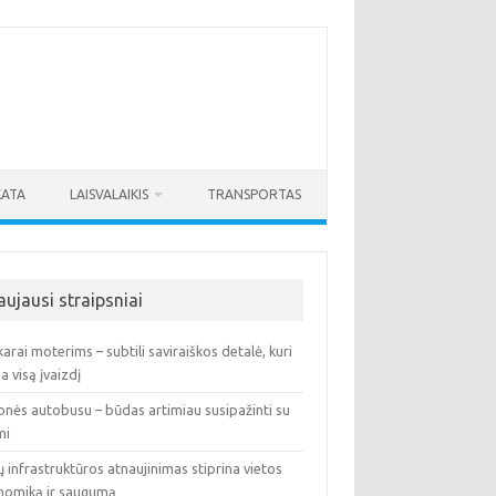
KATA
LAISVALAIKIS
TRANSPORTAS
aujausi straipsniai
arai moterims – subtili saviraiškos detalė, kuri
ia visą įvaizdį
onės autobusu – būdas artimiau susipažinti su
mi
ų infrastruktūros atnaujinimas stiprina vietos
nomiką ir saugumą