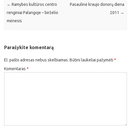
←
Ramybės kultūros centro
Pasaulinė kraujo donorų diena
renginiai Palangoje – birželio
2011
→
mėnesis
Parašykite komentarą
El. pašto adresas nebus skelbiamas.
Būtini laukeliai pažymėti
*
Komentaras
*