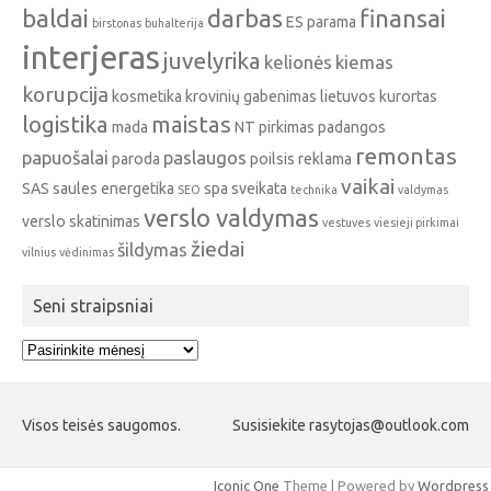
baldai
darbas
finansai
ES parama
birstonas
buhalterija
interjeras
juvelyrika
kelionės
kiemas
korupcija
kosmetika
krovinių gabenimas
lietuvos kurortas
logistika
maistas
mada
NT pirkimas
padangos
remontas
papuošalai
paslaugos
paroda
poilsis
reklama
vaikai
SAS
saules energetika
spa
sveikata
SEO
technika
valdymas
verslo valdymas
verslo skatinimas
vestuves
viesieji pirkimai
žiedai
šildymas
vilnius
vėdinimas
Seni straipsniai
Seni
straipsniai
Visos teisės saugomos.
Susisiekite rasytojas@outlook.com
Iconic One
Theme | Powered by
Wordpress