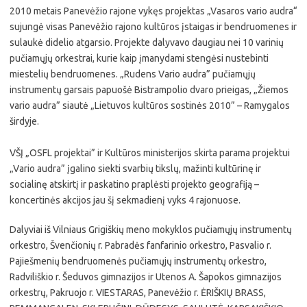
2010 metais Panevėžio rajone vykęs projektas „Vasaros vario audra“
sujungė visas Panevėžio rajono kultūros įstaigas ir bendruomenes ir
sulaukė didelio atgarsio. Projekte dalyvavo daugiau nei 10 varinių
pučiamųjų orkestrai, kurie kaip įmanydami stengėsi nustebinti
miestelių bendruomenes. „Rudens Vario audra” pučiamųjų
instrumentų garsais papuošė Bistrampolio dvaro prieigas, „Žiemos
vario audra” siautė „Lietuvos kultūros sostinės 2010” – Ramygalos
širdyje.
VŠĮ „OSFL projektai” ir Kultūros ministerijos skirta parama projektui
„Vario audra” įgalino siekti svarbių tikslų, mažinti kultūrinę ir
socialinę atskirtį ir paskatino praplėsti projekto geografiją –
koncertinės akcijos jau šį sekmadienį vyks 4 rajonuose.
Dalyviai iš Vilniaus Grigiškių meno mokyklos pučiamųjų instrumentų
orkestro, Švenčionių r. Pabradės fanfarinio orkestro, Pasvalio r.
Pajiešmenių bendruomenės pučiamųjų instrumentų orkestro,
Radviliškio r. Šeduvos gimnazijos ir Utenos A. Šapokos gimnazijos
orkestrų, Pakruojo r. VIESTARAS, Panevėžio r. ĖRIŠKIŲ BRASS,