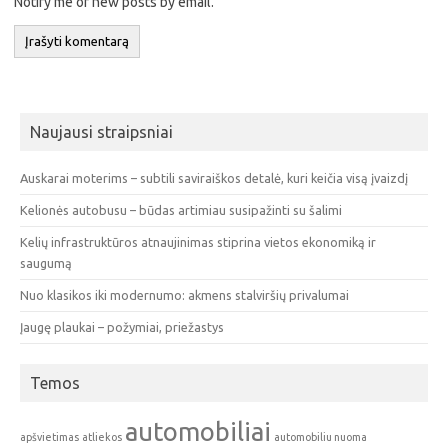
Notify me of new posts by email.
Naujausi straipsniai
Auskarai moterims – subtili saviraiškos detalė, kuri keičia visą įvaizdį
Kelionės autobusu – būdas artimiau susipažinti su šalimi
Kelių infrastruktūros atnaujinimas stiprina vietos ekonomiką ir
saugumą
Nuo klasikos iki modernumo: akmens stalviršių privalumai
Įaugę plaukai – požymiai, priežastys
Temos
automobiliai
apšvietimas
atliekos
automobiliu nuoma