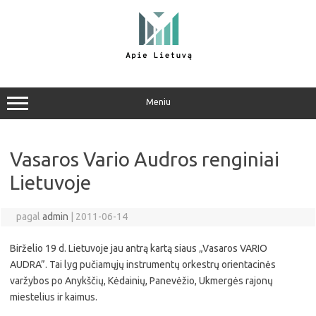
Pereiti
prie
turinio
Meniu
Vasaros Vario Audros renginiai
Lietuvoje
pagal
admin
|
2011-06-14
Birželio 19 d. Lietuvoje jau antrą kartą siaus „Vasaros VARIO
AUDRA”. Tai lyg pučiamųjų instrumentų orkestrų orientacinės
varžybos po Anykščių, Kėdainių, Panevėžio, Ukmergės rajonų
miestelius ir kaimus.