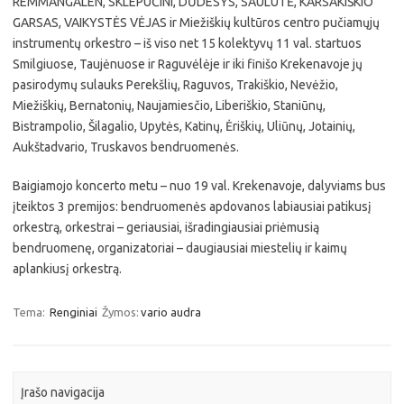
REMMANGALEN, SKLEPUČINI, DŪDESYS, SAULUTĖ, KARSAKIŠKIO
GARSAS, VAIKYSTĖS VĖJAS ir Miežiškių kultūros centro pučiamųjų
instrumentų orkestro – iš viso net 15 kolektyvų 11 val. startuos
Smilgiuose, Taujėnuose ir Raguvėlėje ir iki finišo Krekenavoje jų
pasirodymų sulauks Perekšlių, Raguvos, Trakiškio, Nevėžio,
Miežiškių, Bernatonių, Naujamiesčio, Liberiškio, Staniūnų,
Bistrampolio, Šilagalio, Upytės, Katinų, Ėriškių, Uliūnų, Jotainių,
Aukštadvario, Truskavos bendruomenės.
Baigiamojo koncerto metu – nuo 19 val. Krekenavoje, dalyviams bus
įteiktos 3 premijos: bendruomenės apdovanos labiausiai patikusį
orkestrą, orkestrai – geriausiai, išradingiausiai priėmusią
bendruomenę, organizatoriai – daugiausiai miestelių ir kaimų
aplankiusį orkestrą.
Tema:
Renginiai
Žymos:
vario audra
Įrašo navigacija