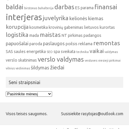
baldai
darbas
finansai
ES parama
birstonas
buhalterija
interjeras
juvelyrika
kelionės
kiemas
korupcija
kosmetika
krovinių gabenimas
lietuvos kurortas
logistika
maistas
mada
NT pirkimas
padangos
remontas
papuošalai
paslaugos
paroda
poilsis
reklama
vaikai
SAS
saules energetika
spa
sveikata
SEO
technika
valdymas
verslo valdymas
verslo skatinimas
vestuves
viesieji pirkimai
žiedai
šildymas
vilnius
vėdinimas
Seni straipsniai
Seni
straipsniai
Visos teisės saugomos.
Susisiekite rasytojas@outlook.com