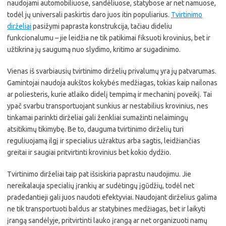
naudojami automobiliuose, sandėliuose, statybose ar net namuose,
todėl jų universali paskirtis daro juos itin populiarius.
Tvirtinimo
dirželiai
pasižymi paprasta konstrukcija, tačiau dideliu
funkcionalumu – jie leidžia ne tik patikimai fiksuoti krovinius, bet ir
užtikrina jų saugumą nuo slydimo, kritimo ar sugadinimo.
Vienas iš svarbiausių tvirtinimo dirželių privalumų yra jų patvarumas.
Gamintojai naudoja aukštos kokybės medžiagas, tokias kaip nailonas
ar poliesteris, kurie atlaiko didelį tempimą ir mechaninį poveikį. Tai
ypač svarbu transportuojant sunkius ar nestabilius krovinius, nes
tinkamai parinkti dirželiai gali ženkliai sumažinti nelaimingų
atsitikimų tikimybę. Be to, dauguma tvirtinimo dirželių turi
reguliuojamą ilgį ir specialius užraktus arba sagtis, leidžiančias
greitai ir saugiai pritvirtinti krovinius bet kokio dydžio.
Tvirtinimo dirželiai taip pat išsiskiria paprastu naudojimu. Jie
nereikalauja specialių įrankių ar sudėtingų įgūdžių, todėl net
pradedantieji gali juos naudoti efektyviai. Naudojant dirželius galima
ne tik transportuoti baldus ar statybines medžiagas, bet ir laikyti
įrangą sandėlyje, pritvirtinti lauko įrangą ar net organizuoti namų