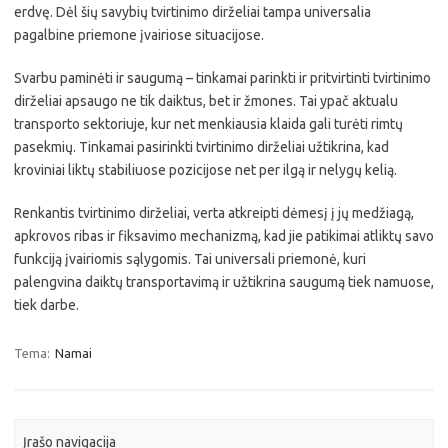
erdvę. Dėl šių savybių tvirtinimo dirželiai tampa universalia
pagalbine priemone įvairiose situacijose.
Svarbu paminėti ir saugumą – tinkamai parinkti ir pritvirtinti tvirtinimo
dirželiai apsaugo ne tik daiktus, bet ir žmones. Tai ypač aktualu
transporto sektoriuje, kur net menkiausia klaida gali turėti rimtų
pasekmių. Tinkamai pasirinkti tvirtinimo dirželiai užtikrina, kad
kroviniai liktų stabiliuose pozicijose net per ilgą ir nelygų kelią.
Renkantis tvirtinimo dirželiai, verta atkreipti dėmesį į jų medžiagą,
apkrovos ribas ir fiksavimo mechanizmą, kad jie patikimai atliktų savo
funkciją įvairiomis sąlygomis. Tai universali priemonė, kuri
palengvina daiktų transportavimą ir užtikrina saugumą tiek namuose,
tiek darbe.
Tema:
Namai
Įrašo navigacija