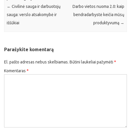
←
Civilinė sauga ir darbuotojų
Darbo vietos nuoma 2.0: kaip
sauga: verslo atsakomybė ir
bendradarbystė keičia mūsų
iššūkiai
produktyvumą
→
Parašykite komentarą
El. pašto adresas nebus skelbiamas.
Būtini laukeliai pažymėti
*
Komentaras
*