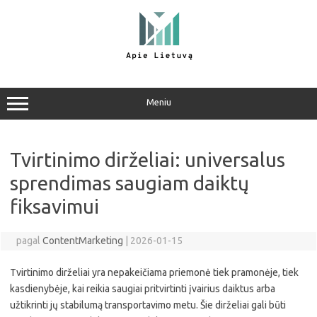
Pereiti
prie
turinio
Meniu
Tvirtinimo dirželiai: universalus
sprendimas saugiam daiktų
fiksavimui
pagal
ContentMarketing
|
2026-01-15
Tvirtinimo dirželiai yra nepakeičiama priemonė tiek pramonėje, tiek
kasdienybėje, kai reikia saugiai pritvirtinti įvairius daiktus arba
užtikrinti jų stabilumą transportavimo metu. Šie dirželiai gali būti