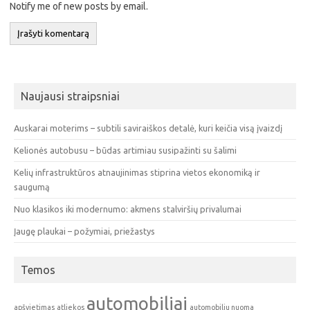
Notify me of new posts by email.
Naujausi straipsniai
Auskarai moterims – subtili saviraiškos detalė, kuri keičia visą įvaizdį
Kelionės autobusu – būdas artimiau susipažinti su šalimi
Kelių infrastruktūros atnaujinimas stiprina vietos ekonomiką ir
saugumą
Nuo klasikos iki modernumo: akmens stalviršių privalumai
Įaugę plaukai – požymiai, priežastys
Temos
automobiliai
apšvietimas
atliekos
automobiliu nuoma