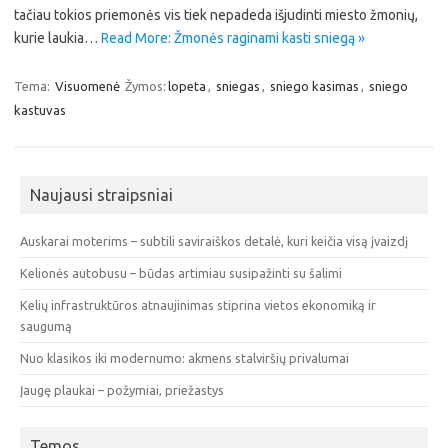
tačiau tokios priemonės vis tiek nepadeda išjudinti miesto žmonių,
kurie laukia…
Read More: Žmonės raginami kasti sniegą »
Tema:
Visuomenė
Žymos:
lopeta
,
sniegas
,
sniego kasimas
,
sniego
kastuvas
Naujausi straipsniai
Auskarai moterims – subtili saviraiškos detalė, kuri keičia visą įvaizdį
Kelionės autobusu – būdas artimiau susipažinti su šalimi
Kelių infrastruktūros atnaujinimas stiprina vietos ekonomiką ir
saugumą
Nuo klasikos iki modernumo: akmens stalviršių privalumai
Įaugę plaukai – požymiai, priežastys
Temos