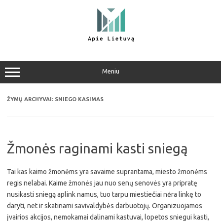
Pereiti
prie
turinio
Meniu
ŽYMŲ ARCHYVAI:
SNIEGO KASIMAS
Žmonės raginami kasti sniegą
Tai kas kaimo žmonėms yra savaime suprantama, miesto žmonėms
regis nelabai. Kaime žmonės jau nuo senų senovės yra pripratę
nusikasti sniegą aplink namus, tuo tarpu miestiečiai nėra linkę to
daryti, net ir skatinami savivaldybės darbuotojų. Organizuojamos
įvairios akcijos, nemokamai dalinami kastuvai, lopetos sniegui kasti,