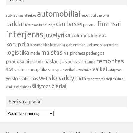
automobiliai
apšvietimas
atliekos
automobiliu nuoma
baldai
darbas
finansai
ES parama
birstonas
buhalterija
interjeras
juvelyrika
kelionės
kiemas
korupcija
kosmetika
krovinių gabenimas
lietuvos kurortas
logistika
maistas
mada
NT pirkimas
padangos
remontas
papuošalai
paslaugos
paroda
poilsis
reklama
vaikai
SAS
saules energetika
spa
sveikata
SEO
technika
valdymas
verslo valdymas
verslo skatinimas
vestuves
viesieji pirkimai
žiedai
šildymas
vilnius
vėdinimas
Seni straipsniai
Seni
straipsniai