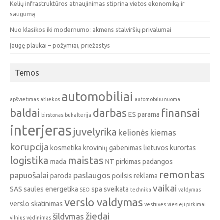
Kelių infrastruktūros atnaujinimas stiprina vietos ekonomiką ir
saugumą
Nuo klasikos iki modernumo: akmens stalviršių privalumai
Įaugę plaukai – požymiai, priežastys
Temos
automobiliai
apšvietimas
atliekos
automobiliu nuoma
baldai
darbas
finansai
ES parama
birstonas
buhalterija
interjeras
juvelyrika
kelionės
kiemas
korupcija
kosmetika
krovinių gabenimas
lietuvos kurortas
logistika
maistas
mada
NT pirkimas
padangos
remontas
papuošalai
paslaugos
paroda
poilsis
reklama
vaikai
SAS
saules energetika
spa
sveikata
SEO
technika
valdymas
verslo valdymas
verslo skatinimas
vestuves
viesieji pirkimai
žiedai
šildymas
vilnius
vėdinimas