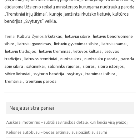
atidaroma Užsienio reikalų ministerijos kuruojama nuotraukų paroda
„Tremtiniai ir jų likimai“, kurioje įamžinta Irkutsko lietuvių kultūros
bendrijos „Švyturys“ veikla.
Tema:
Kultūra
Žymos:
Irkutskas
,
lietuviai sibire
,
lietuviu bendruomene
sibire
,
lietuviu gyvenimas
,
lietuviu gyvenimas sibire
,
lietuviu namai
,
lietuviu tradicijos
,
lietuviu tremimas
,
lietuvos kultura
,
lietuvos
tradicijos
,
lietuvos tremtiniai
,
nuotraukos
,
nuotrauku paroda
,
paroda
apie sibira
,
salcininkai
,
salcininku rajonas
,
sibiras
,
sibiro istorijos
,
sibiro lietuviai
,
svyturio bendrija
,
svyturys
,
tremimas i sibira
,
tremtiniai
,
tremtiniu paroda
Naujausi straipsniai
Auskarai moterims – subtili saviraiškos detalė, kuri keičia visą įvaizdį
Kelionės autobusu – būdas artimiau susipažinti su šalimi