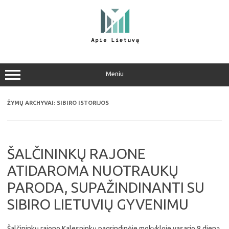
Pereiti
prie
turinio
Meniu
ŽYMŲ ARCHYVAI:
SIBIRO ISTORIJOS
ŠALČININKŲ RAJONE
ATIDAROMA NUOTRAUKŲ
PARODA, SUPAŽINDINANTI SU
SIBIRO LIETUVIŲ GYVENIMU
Šalčininkų rajono Kalesninkų pagrindinėje mokykloje vasario 8 dieną