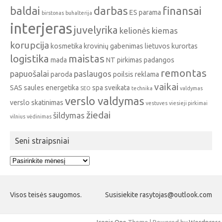
baldai
darbas
finansai
ES parama
birstonas
buhalterija
interjeras
juvelyrika
kelionės
kiemas
korupcija
kosmetika
krovinių gabenimas
lietuvos kurortas
logistika
maistas
mada
NT pirkimas
padangos
remontas
papuošalai
paslaugos
paroda
poilsis
reklama
vaikai
SAS
saules energetika
spa
sveikata
SEO
technika
valdymas
verslo valdymas
verslo skatinimas
vestuves
viesieji pirkimai
žiedai
šildymas
vilnius
vėdinimas
Seni straipsniai
Seni
straipsniai
Visos teisės saugomos.
Susisiekite rasytojas@outlook.com