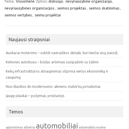
Tema:
Visuomenė
Žymos:
diskusija
,
nevyriausybine organizacija
,
nevyriausybines organizacijos
,
seimos projektas
,
seimos skatinimas
,
seimos vertybes
,
seimu projektai
Naujausi straipsniai
Auskarai moterims – subtili saviraiškos detalė, kuri keičia visą įvaizdį
Kelionės autobusu – būdas artimiau susipažinti su šalimi
Kelių infrastruktūros atnaujinimas stiprina vietos ekonomiką ir
saugumą
Nuo klasikos iki modernumo: akmens stalviršių privalumai
Įaugę plaukai – požymiai, priežastys
Temos
automobiliai
apšvietimas
atliekos
automobiliu nuoma