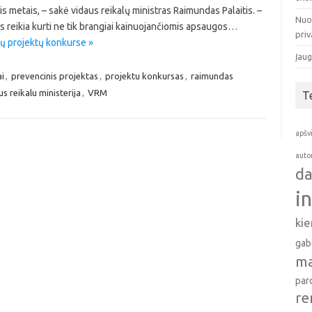
 metais, – sakė vidaus reikalų ministras Raimundas Palaitis. –
Nuo
s reikia kurti ne tik brangiai kainuojančiomis apsaugos…
pri
ų projektų konkurse »
Įaug
ai
,
prevencinis projektas
,
projektu konkursas
,
raimundas
us reikalu ministerija
,
VRM
T
apšv
auto
da
i
ki
gab
ma
par
re