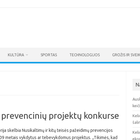
KULTŪRA
SPORTAS
TECHNOLOGIJOS
GROŽIS IR SVEI
N
Ausk
keič
 prevencinių projektų konkurse
Keli
šali
rija skelbia Nusikaltimų ir kitų teisės pažeidimų prevencijos
Keli
2009 metais vykdytus ar tebevykdomus projektus. „Tikimės, kad
eko