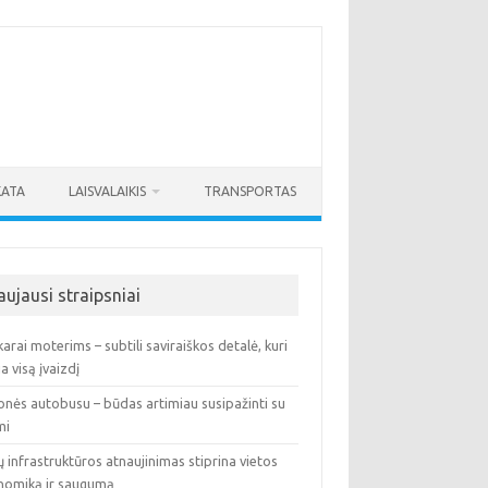
KATA
LAISVALAIKIS
TRANSPORTAS
aujausi straipsniai
arai moterims – subtili saviraiškos detalė, kuri
ia visą įvaizdį
onės autobusu – būdas artimiau susipažinti su
mi
ų infrastruktūros atnaujinimas stiprina vietos
nomiką ir saugumą