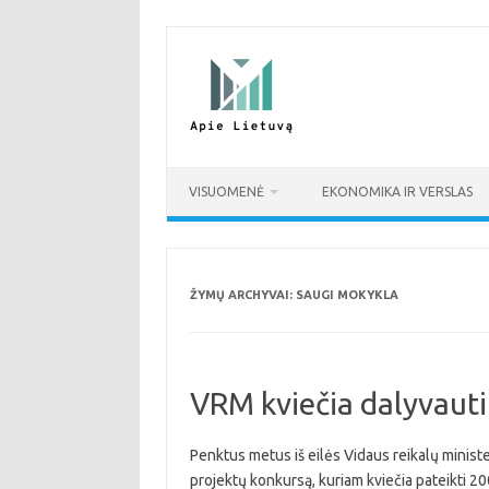
Pereiti
prie
turinio
VISUOMENĖ
EKONOMIKA IR VERSLAS
ŽYMŲ ARCHYVAI:
SAUGI MOKYKLA
VRM kviečia dalyvauti
Penktus metus iš eilės Vidaus reikalų ministe
projektų konkursą, kuriam kviečia pateikti 