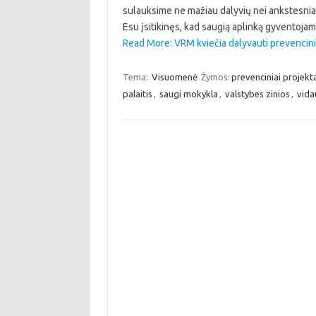
sulauksime ne mažiau dalyvių nei ankstesniais
Esu įsitikinęs, kad saugią aplinką gyventojam
Read More: VRM kviečia dalyvauti prevencini
Tema:
Visuomenė
Žymos:
prevenciniai projekt
palaitis
,
saugi mokykla
,
valstybes zinios
,
vida