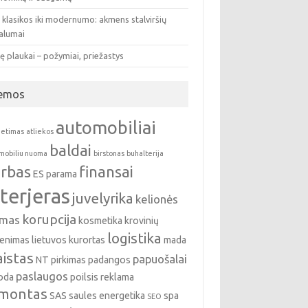
 klasikos iki modernumo: akmens stalviršių
valumai
ę plaukai – požymiai, priežastys
emos
automobiliai
ietimas
atliekos
baldai
mobiliu nuoma
birstonas
buhalterija
rbas
finansai
ES parama
nterjeras
juvelyrika
kelionės
korupcija
emas
kosmetika
krovinių
logistika
enimas
lietuvos kurortas
mada
istas
papuošalai
NT pirkimas
padangos
paslaugos
oda
poilsis
reklama
montas
SAS
saules energetika
spa
SEO