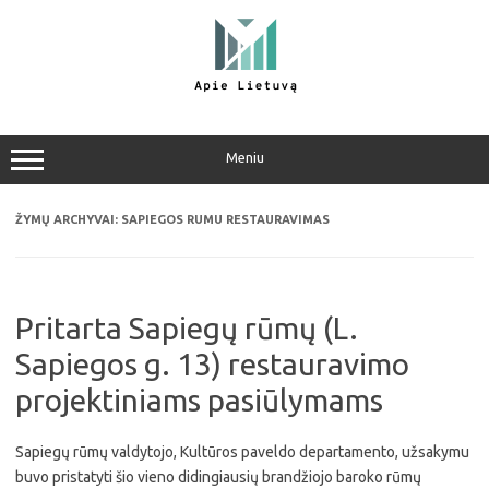
Pereiti
prie
turinio
Meniu
ŽYMŲ ARCHYVAI:
SAPIEGOS RUMU RESTAURAVIMAS
Pritarta Sapiegų rūmų (L.
Sapiegos g. 13) restauravimo
projektiniams pasiūlymams
Sapiegų rūmų valdytojo, Kultūros paveldo departamento, užsakymu
buvo pristatyti šio vieno didingiausių brandžiojo baroko rūmų