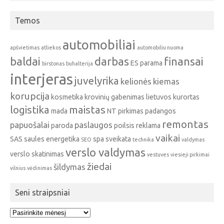
Temos
automobiliai
apšvietimas
atliekos
automobiliu nuoma
baldai
darbas
finansai
ES parama
birstonas
buhalterija
interjeras
juvelyrika
kelionės
kiemas
korupcija
kosmetika
krovinių gabenimas
lietuvos kurortas
logistika
maistas
mada
NT pirkimas
padangos
remontas
papuošalai
paslaugos
paroda
poilsis
reklama
vaikai
SAS
saules energetika
spa
sveikata
SEO
technika
valdymas
verslo valdymas
verslo skatinimas
vestuves
viesieji pirkimai
žiedai
šildymas
vilnius
vėdinimas
Seni straipsniai
Seni
straipsniai