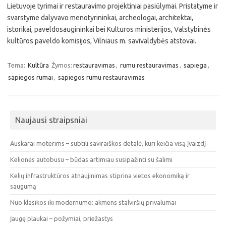
Lietuvoje tyrimai ir restauravimo projektiniai pasiūlymai. Pristatyme ir
svarstyme dalyvavo menotyrininkai, archeologai, architektai,
istorikai, paveldosaugininkai bei Kultūros ministerijos, Valstybinės
kultūros paveldo komisijos, Vilniaus m. savivaldybės atstovai.
Tema:
Kultūra
Žymos:
restauravimas
,
rumu restauravimas
,
sapiega
,
sapiegos rumai
,
sapiegos rumu restauravimas
Naujausi straipsniai
Auskarai moterims – subtili saviraiškos detalė, kuri keičia visą įvaizdį
Kelionės autobusu – būdas artimiau susipažinti su šalimi
Kelių infrastruktūros atnaujinimas stiprina vietos ekonomiką ir
saugumą
Nuo klasikos iki modernumo: akmens stalviršių privalumai
Įaugę plaukai – požymiai, priežastys