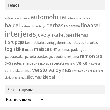
Temos
automobiliai
apšvietimas
atliekos
automobiliu nuoma
baldai
darbas
finansai
ES parama
birstonas
buhalterija
interjeras
juvelyrika
kelionės
kiemas
korupcija
kosmetika
krovinių gabenimas
lietuvos kurortas
logistika
maistas
mada
NT pirkimas
padangos
remontas
papuošalai
paslaugos
paroda
poilsis
reklama
vaikai
SAS
saules energetika
spa
sveikata
SEO
technika
valdymas
verslo valdymas
verslo skatinimas
vestuves
viesieji pirkimai
žiedai
šildymas
vilnius
vėdinimas
Seni straipsniai
Seni
straipsniai