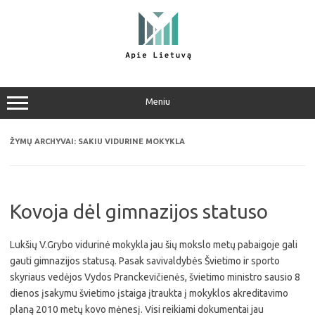
Pereiti
prie
turinio
Meniu
ŽYMŲ ARCHYVAI:
SAKIU VIDURINE MOKYKLA
Kovoja dėl gimnazijos statuso
Lukšių V.Grybo vidurinė mokykla jau šių mokslo metų pabaigoje gali
gauti gimnazijos statusą. Pasak savivaldybės Švietimo ir sporto
skyriaus vedėjos Vydos Pranckevičienės, švietimo ministro sausio 8
dienos įsakymu švietimo įstaiga įtraukta į mokyklos akreditavimo
planą 2010 metų kovo mėnesį. Visi reikiami dokumentai jau