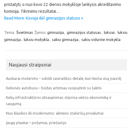
pristatyti, o nuo kovo 22 dienos mokykloje lankysis akreditavimo
komisija. Tikrinimo rezultatai…
Read More: Kovoja dėl gimnazijos statuso »
Tema:
Švietimas
Žymos:
gimnazija
,
gimnazijos statusas
,
luksiai
,
luksiu
gimnazija
,
luksiu mokykla
,
sakiu gimnazija
,
sakiu vidurine mokykla
Naujausi straipsniai
Auskarai moterims – subtili saviraiškos detalė, kuri keičia visą įvaizdį
Kelionės autobusu – būdas artimiau susipažinti su šalimi
Kelių infrastruktūros atnaujinimas stiprina vietos ekonomiką ir
saugumą
Nuo klasikos iki modernumo: akmens stalviršių privalumai
Įaugę plaukai – požymiai, priežastys