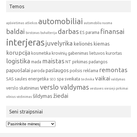
Temos
automobiliai
apšvietimas
atliekos
automobiliu nuoma
baldai
darbas
finansai
ES parama
birstonas
buhalterija
interjeras
juvelyrika
kelionės
kiemas
korupcija
kosmetika
krovinių gabenimas
lietuvos kurortas
logistika
maistas
mada
NT pirkimas
padangos
remontas
papuošalai
paslaugos
paroda
poilsis
reklama
vaikai
SAS
saules energetika
spa
sveikata
SEO
technika
valdymas
verslo valdymas
verslo skatinimas
vestuves
viesieji pirkimai
žiedai
šildymas
vilnius
vėdinimas
Seni straipsniai
Seni
straipsniai