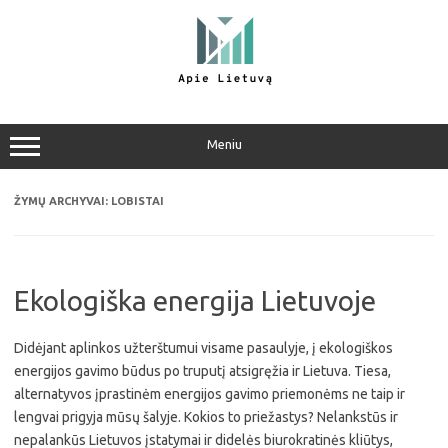
Pereiti
prie
turinio
Meniu
ŽYMŲ ARCHYVAI:
LOBISTAI
Ekologiška energija Lietuvoje
Didėjant aplinkos užterštumui visame pasaulyje, į ekologiškos
energijos gavimo būdus po truputį atsigręžia ir Lietuva. Tiesa,
alternatyvos įprastinėm energijos gavimo priemonėms ne taip ir
lengvai prigyja mūsų šalyje. Kokios to priežastys? Nelankstūs ir
nepalankūs Lietuvos įstatymai ir didelės biurokratinės kliūtys,