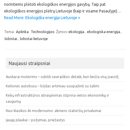
norintiems plėtoti ekologiškos energijos gavybą. Taip pat
ekologiškos energijos plėtrą Lietuvoje (kaip ir visame Pasaulyje)…
Read More: Ekologiška energija Lietuvoje »
Tema:
Aplinka
Technologijos
Žymos:
ekologija
,
ekologiska energija
,
lobistai
,
lobistai lietuvoje
Naujausi straipsniai
Auskarai moterims – subtili saviraiškos detalė, kuri keičia visą įvaizdį
Kelionės autobusu – būdas artimiau susipažinti su šalimi
Kelių infrastruktūros atnaujinimas stiprina vietos ekonomiką ir
saugumą
Nuo klasikos iki modernumo: akmens stalviršių privalumai
Įaugę plaukai – požymiai, priežastys